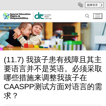
Skip
Skip
选择语言
to
to
Main
sub
Content
navigation
Search for:
(11.7) 我孩子患有残障且其主
要语言并不是英语。必须采取
哪些措施来调整我孩子在
CAASPP测试方面对语言的需
求？