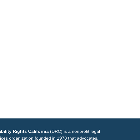
bility Rights California
(DRC) is a nonprofit legal
ices organization founded in 1978 that advocates,