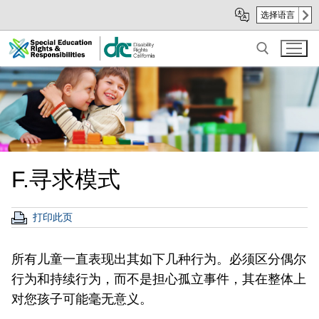
Skip
Skip
选择语言
to
to
Main
sub
Content
navigation
Search for:
F.寻求模式
打印此页
所有儿童一直表现出其如下几种行为。必须区分偶尔
行为和持续行为，而不是担心孤立事件，其在整体上
对您孩子可能毫无意义。