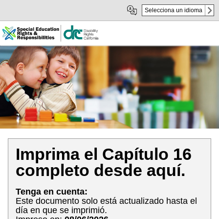
Skip
Skip
Selecciona un idioma
to
to
sub
content
navigation
Imprima el Capítulo 16
completo desde aquí.
Tenga en cuenta:
Este documento solo está actualizado hasta el
día en que se imprimió.