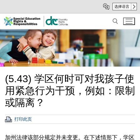
Skip
Skip
选择语言
to
to
Main
sub
Content
navigation
Search for:
(5.43) 学区何时可对我孩子使
用紧急行为干预，例如：限制
或隔离？
打印此页
加州法律该部分规定并未变更。在下述情形下，学区