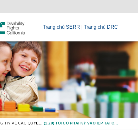
Trang chủ SERR
|
Trang chủ DRC
CHƯƠNG 1: THÔNG TIN VỀ CÁC QUYỀN CƠ BẢN
(1.29) TÔI CÓ PHẢI KÝ VÀO IEP TẠI CUỘC HỌP IEP KHÔNG?