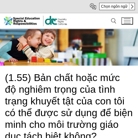
Skip
Skip
Chọn ngôn ngữ
to
to
Main
sub
Content
navigation
Search for:
(1.55) Bản chất hoặc mức
độ nghiêm trọng của tình
trạng khuyết tật của con tôi
có thể được sử dụng để biện
minh cho môi trường giáo
dục tách biệt không?