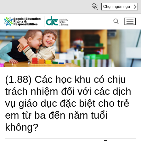
Skip
Skip
Chọn ngôn ngữ
to
to
Main
sub
Content
navigation
Search for:
(1.88) Các học khu có chịu
trách nhiệm đối với các dịch
vụ giáo dục đặc biệt cho trẻ
em từ ba đến năm tuổi
không?