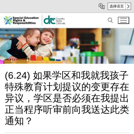
Skip
Skip
选择语言
to
to
Main
sub
Content
navigation
Search for:
(6.24) 如果学区和我就我孩子
特殊教育计划提议的变更存在
异议，学区是否必须在我提出
正当程序听审前向我送达此类
通知？