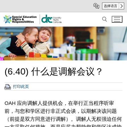
Skip
Skip
选择语言
to
to
Main
sub
Content
navigation
Search for:
(6.40) 什么是调解会议？
打印此页
OAH 应向调解人提供机会，在举行正当程序听审
前，与您和学区进行非正式会谈，以期解决该问题
（前提是双方同意进行调解）。调解人无权强迫任何