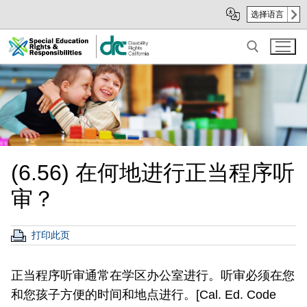
Skip
Skip
选择语言
to
to
Main
sub
Content
navigation
Search for:
(6.56) 在何地进行正当程序听
审？
打印此页
正当程序听审通常在学区办公室进行。听审必须在您
和您孩子方便的时间和地点进行。[Cal. Ed. Code