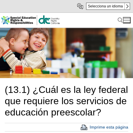
Skip
Skip
Selecciona un idioma
to
to
sub
content
navigation
Search for:
(13.1) ¿Cuál es la ley federal
que requiere los servicios de
educación preescolar?
Imprime esta página