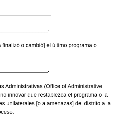
_________________
________________.
a finalizó o cambió] el último programa o
________________.
as Administrativas (Office of Administrative
no innovar que restablezca el programa o la
es unilaterales [o a amenazas] del distrito a la
oceso.