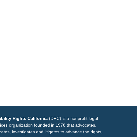
bility Rights California
(DRC) is a nonprofit legal
ices organization founded in 1978 that advocates,
ates, investigates and litigates to advance the rights,