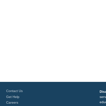
Contact Us
Disa
Get Help
serv
educ
Careers