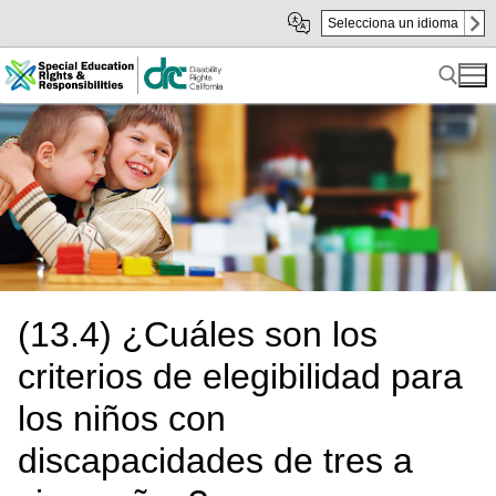
Skip
Skip
Selecciona un idioma
to
to
sub
content
navigation
Search for:
(13.4) ¿Cuáles son los
criterios de elegibilidad para
los niños con
discapacidades de tres a