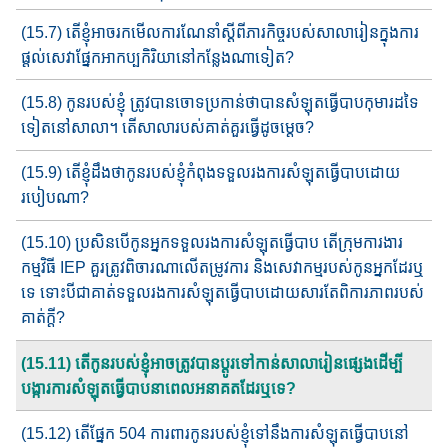
(15.7) តើខ្ញុំ​អាច​រកមើលការណែនាំ​ស្តីពី​ភារកិច្ច​របស់សាលា​រៀន​ក្នុងការ​
ផ្តល់​សេវាផ្នែក​អាកប្បកិរិយា​នៅកន្លែងណាទៀត​?
(15.8) កូនរបស់ខ្ញុំ ត្រូវបានចោទប្រកាន់ថាបាន​សំឡុត​ធ្វើបាប​កុមារដទៃ​
ទៀត​​​នៅសាលា។ តើសាលារបស់គាត់គួរ​ធ្វើដូចម្តេច​?
(15.9) តើ​ខ្ញុំ​ដឹង​ថា​កូនរបស់ខ្ញុំ​កំពុង​ទទួលរងការសំឡុត​ធ្វើបាប​ដោយ​
របៀប​​​ណា​?
(15.10) ប្រសិនបើកូនអ្នក​ទទួលរង​ការសំឡុតធ្វើបាប​ តើ​ក្រុមការងារ
កម្មវិធី ​IEP គួរ​ត្រូវ​ពិចារណាលើ​តម្រូវការ​ និង​សេវាកម្ម​របស់កូនអ្នក​ដែរឬ
ទេ ទោះបីជា​គាត់​ទទួលរងការ​សំឡុតធ្វើបាប​ដោយសារតែ​ពិការភាព​របស់​
គាត់ក្តី?
(15.11) តើកូនរបស់ខ្ញុំ​អាចត្រូវបាន​ប្តូរទៅ​កាន់​សាលារៀនផ្សេងដើម្បី
បង្ការ​ការ​សំឡុត​ធ្វើបាបនាពេលអនាគតដែរឬទេ?
(15.12) តើផ្នែក​ 504 ការពារ​កូនរបស់ខ្ញុំ​ទៅនឹង​ការ​សំឡុតធ្វើបាប​នៅ