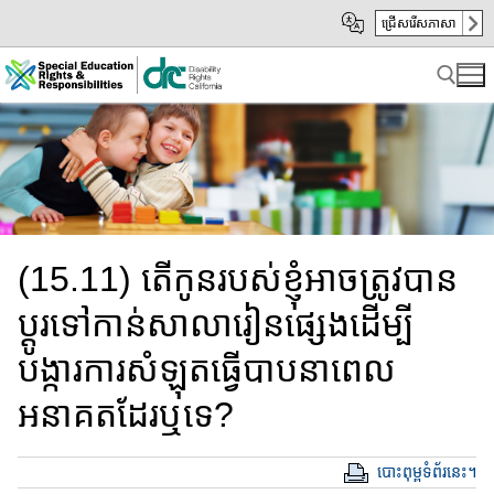
Skip
Skip
ជ្រើសរើសភាសា
to
to
Main
sub
Content
navigation
Search for:
(15.11) តើកូនរបស់ខ្ញុំ​អាចត្រូវបាន​
ប្តូរទៅ​កាន់​សាលារៀនផ្សេងដើម្បី
បង្ការ​ការ​សំឡុត​ធ្វើបាបនាពេល
អនាគតដែរឬទេ?
បោះពុម្ពទំព័រនេះ។