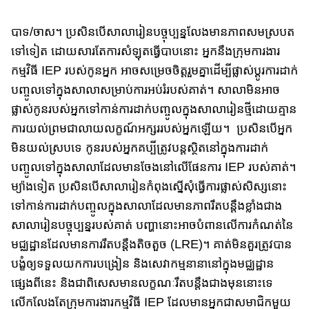
បាទ/ចាស​។ ប្រសិនបើ​សាលារៀនបច្ចុប្បន្ន​​លែង​មានភាព​សមស្រប​ត
ទៅទៀត ដោយសារតែ​ការ​សំឡុត​ធ្វើបាបនោះ អ្នកនឹង​ក្រុមការងារ
កម្មវិធី​ IEP របស់កូនអ្នក អាច​សម្រេចចិត្ត​រួមគ្នា​ដើម្បី​ផ្លាស់ប្តូរ​ការដាក់​
បញ្ចូល​ទៅក្នុង​សាលា​សម្រាប់ការអប់រំ​របស់គាត់​។​ សាលា​មិនអាច
ផ្លាស់កូន​​របស់អ្នក​ទៅកាន់​ការដាក់បញ្ចូល​ក្នុង​សាលា​រៀន​ថ្មី​ដោយគ្មាន​
ការយល់ព្រម​ជា​លាយលក្ខណ៍​​អក្សររបស់អ្នកឡើយ​​។ ប្រសិនបើអ្នក​
មិនយល់ស្របទេ កូនរបស់អ្នក​គប្បីត្រូវ​បន្តស្ថិតនៅក្នុង​ការដាក់
បញ្ចូល​​ទៅក្នុងសាលា​ដែល​មាន​ចែង​នៅលើផែនការ IEP របស់គាត់​។​
ម្យ៉ាងទៀត ប្រសិនបើសាលា​រៀនកំពុង​ស្នើសុំ​ធ្វើការផ្លាស់​សិស្ស​នោះ​
ទៅ​កាន់​ការដាក់បញ្ចូល​​​​​​ក្នុង​សាលា​ដែល​មាន​ភាព​រឹតបន្តឹង​ខ្លាំង​ជាង​​
សាលា​រៀន​បច្ចុប្បន្នរបស់គាត់ បញ្ហានោះ​អាច​​​បំពានលើ​ការ​កំណត់​នៃ​​
មជ្ឈដ្ឋាន​ដែលមានការរឹតបន្តឹងតិចតួច​​ (LRE)។​ គាត់មិនគួរ​ត្រូវបាន​
បង្ខំ​ឲ្យទទួល​យក​ការបង្រៀន និងសេវាកម្ម​នានា​នៅ​ក្នុង​មជ្ឈដ្ឋាន​​​
ផ្សេងពីនេះ​​ និង​ជាពិសេស​មាន​លក្ខណៈរឹតបន្តឹង​ជាងមុន​នោះ​ទេ
លើកលែងតែក្រុមការងារកម្មវិធី​ ​IEP ដែលមាន​អ្នក​ជា​សមាជិក​មួយ