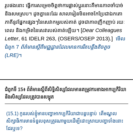
រូបផងនោះ​​ ធ្វើការសម្រេចចិត្ត​​ថា​ការផ្លាស់ប្តូរ​នោះ​គឺ​មានភាព​ចាំបាច់
និង​សមស្រប​។​ ដូចគ្នានេះដែរ សាលារៀន​មិនអាច​កែប្រែ​ជា​ឯកតោ
ភាគី​នូវ​ផ្នែក​ផ្សេង​ៗ​​នៃ​សេវាកម្ម​របស់គាត់​ ដូចជា​ភាព​ញឹកញាប់ រយៈ
ពេល និង​កម្រិត​នៃ​សេវារបស់គាត់​ឡើយ​។​ [
Dear Colleagues
Letter
, 61 IDELR 263, (OSERS/OSEP 2013).]
មើល​
ជំពូក​ 7
ព័ត៌មានស្តី​ពី​មជ្ឈដ្ឋាន​ដែលមានការរឹតបន្តឹង​តិចតួច​
(LRE)
។
ជំពូកទី 15៖ ព័ត៌មានស្តីពីសិទ្ធិសិស្សដែលមានតម្រូវការខាងអាកប្បកិរិយា
និងសិស្សដែលត្រូវបានសម្លុត
(15.1) កូនរបស់ខ្ញុំ​មាន​បញ្ហា​អាកប្បកិរិយា​ជាបន្ត​បន្ទាប់​ តើ​មណ្ឌល
សិក្សា​​ធិការ​មានទំនួលខុសត្រូវ​ណាមួយ​ដើម្បី​ដោះស្រាយ​បញ្ហា​ទាំង​នោះ​
ដែរឬទេ?