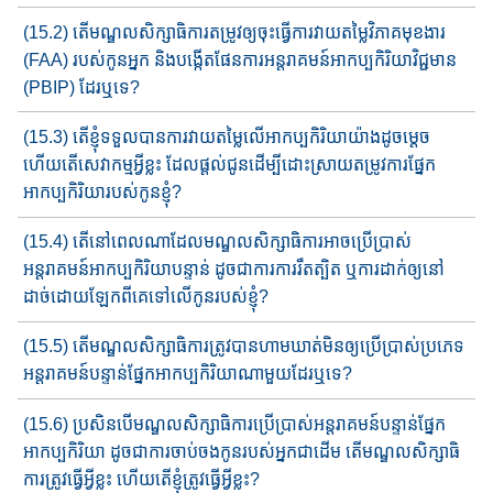
(15.2) តើមណ្ឌលសិក្សាធិការ​តម្រូវ​ឲ្យ​ចុះ​ធ្វើការវាយតម្លៃ​វិភាគ​មុខងារ​
(FAA) របស់កូនអ្នក​ និង​បង្កើត​ផែនការ​អន្តរាគមន៍​អាកប្បកិរិយា​វិជ្ជមាន​
(PBIP) ដែរឬទេ​?
(15.3) តើ​ខ្ញុំ​ទទួលបានការវាយតម្លៃ​លើអាកប្បកិរិយា​យ៉ាង​ដូចម្តេច
ហើយ​​តើសេវាកម្មអ្វីខ្លះ​ ដែលផ្តល់ជូន​ដើម្បី​ដោះស្រាយ​តម្រូវ​ការ​ផ្នែក​
អាកប្បកិរិយា​​របស់កូនខ្ញុំ?
(15.4) តើនៅពេលណាដែលមណ្ឌលសិក្សាធិការអាចប្រើ​ប្រាស់
អន្តរាគមន៍​អាកប្ប​កិរិយាបន្ទាន់ ដូចជាការ​ការរឹត​ត្បិត ឬការដាក់ឲ្យ​នៅ
ដាច់​ដោយ​ឡែកពីគេទៅលើកូន​របស់ខ្ញុំ?
(15.5) តើ​មណ្ឌលសិក្សាធិការ​ត្រូវបាន​ហាមឃាត់​មិនឲ្យ​ប្រើប្រាស់​ប្រភេទ​
អន្តរាគមន៍​​បន្ទាន់ផ្នែក​អាកប្បកិរិយា​ណាមួយ​ដែរឬទេ​?
(15.6) ប្រសិនបើមណ្ឌលសិក្សាធិការ​ប្រើប្រាស់​អន្តរាគមន៍​បន្ទាន់ផ្នែក​
អាកប្បកិរិយា ​​ដូចជា​ការចាប់ចងកូនរបស់អ្នក​ជាដើម តើ​មណ្ឌល​សិក្សា​ធិ
ការត្រូវ​ធ្វើអ្វីខ្លះ ហើយតើខ្ញុំ​ត្រូវធ្វើអ្វីខ្លះ​?