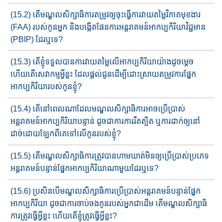
(15.2) តើមណ្ឌលសិក្សាធិការ​តម្រូវ​ឲ្យ​ចុះ​ធ្វើការវាយតម្លៃ​វិភាគ​មុខងារ​
(FAA) របស់កូនអ្នក​ និង​បង្កើត​ផែនការ​អន្តរាគមន៍​អាកប្បកិរិយា​វិជ្ជមាន​
(PBIP) ដែរឬទេ​?
(15.3) តើ​ខ្ញុំ​ទទួលបានការវាយតម្លៃ​លើអាកប្បកិរិយា​យ៉ាង​ដូចម្តេច
ហើយ​​តើសេវាកម្មអ្វីខ្លះ​ ដែលផ្តល់ជូន​ដើម្បី​ដោះស្រាយ​តម្រូវ​ការ​ផ្នែក​
អាកប្បកិរិយា​​របស់កូនខ្ញុំ?
(15.4) តើនៅពេលណាដែលមណ្ឌលសិក្សាធិការអាចប្រើ​ប្រាស់
អន្តរាគមន៍​អាកប្ប​កិរិយាបន្ទាន់ ដូចជាការ​ការរឹត​ត្បិត ឬការដាក់ឲ្យ​នៅ
ដាច់​ដោយ​ឡែកពីគេទៅលើកូន​របស់ខ្ញុំ?
(15.5) តើ​មណ្ឌលសិក្សាធិការ​ត្រូវបាន​ហាមឃាត់​មិនឲ្យ​ប្រើប្រាស់​ប្រភេទ​
អន្តរាគមន៍​​បន្ទាន់ផ្នែក​អាកប្បកិរិយា​ណាមួយ​ដែរឬទេ​?
(15.6) ប្រសិនបើមណ្ឌលសិក្សាធិការ​ប្រើប្រាស់​អន្តរាគមន៍​បន្ទាន់ផ្នែក​
អាកប្បកិរិយា ​​ដូចជា​ការចាប់ចងកូនរបស់អ្នក​ជាដើម តើ​មណ្ឌល​សិក្សា​ធិ
ការត្រូវ​ធ្វើអ្វីខ្លះ ហើយតើខ្ញុំ​ត្រូវធ្វើអ្វីខ្លះ​?