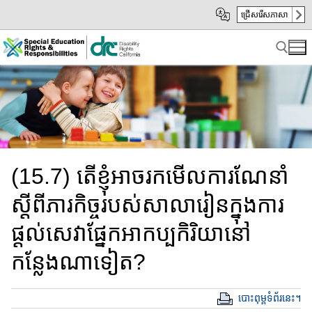
Skip
Skip
ជ្រើសរើសភាសា
to
to
Main
sub
Content
navigation
Search for:
(15.7) តើខ្ញុំ​អាច​រកមើលការណែនាំ​
ស្តីពី​ភារកិច្ច​របស់សាលា​រៀន​ក្នុងការ​
ផ្តល់​សេវាផ្នែក​អាកប្បកិរិយា​នៅ
កន្លែងណាទៀត​?
បោះពុម្ពទំព័រនេះ។