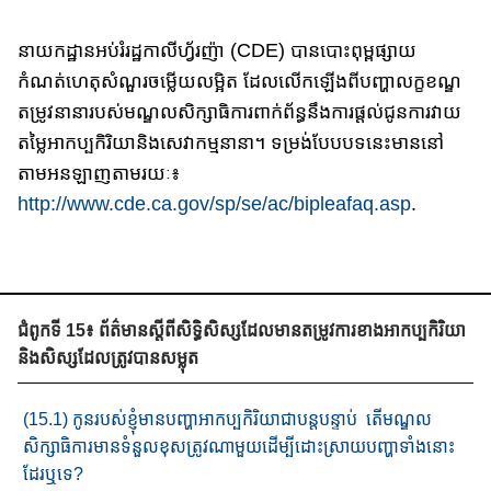
នាយកដ្ឋានអប់រំរដ្ឋកាលីហ្វ័រញ៉ា (CDE) បានបោះពុម្ពផ្សាយ​
កំណត់ហេតុ​សំណួរ​ចម្លើយលម្អិត ដែលលើកឡើងពី​បញ្ហាលក្ខខណ្ឌ​
តម្រូវនានា​របស់​មណ្ឌល​​សិក្សាធិការ​ពាក់ព័ន្ធនឹងការផ្តល់ជូនការវាយ​
តម្លៃ​អាកប្បកិរិយា​និង​សេវាកម្ម​នានា​។ ទម្រង់បែបបទនេះមាននៅ
តាមអនឡាញតាមរយៈ៖
http://www.cde.ca.gov/sp/se/ac/bipleafaq.asp
.
ជំពូកទី 15៖ ព័ត៌មានស្តីពីសិទ្ធិសិស្សដែលមានតម្រូវការខាងអាកប្បកិរិយា
និងសិស្សដែលត្រូវបានសម្លុត
(15.1) កូនរបស់ខ្ញុំ​មាន​បញ្ហា​អាកប្បកិរិយា​ជាបន្ត​បន្ទាប់​ តើ​មណ្ឌល
សិក្សា​​ធិការ​មានទំនួលខុសត្រូវ​ណាមួយ​ដើម្បី​ដោះស្រាយ​បញ្ហា​ទាំង​នោះ​
ដែរឬទេ?