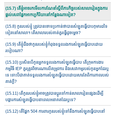
(15.7) តើខ្ញុំ​អាច​រកមើលការណែនាំ​ស្តីពី​ភារកិច្ច​របស់សាលា​រៀន​ក្នុងការ​
ផ្តល់​សេវាផ្នែក​អាកប្បកិរិយា​នៅកន្លែងណាទៀត​?
(15.8) កូនរបស់ខ្ញុំ ត្រូវបានចោទប្រកាន់ថាបាន​សំឡុត​ធ្វើបាប​កុមារដទៃ​
ទៀត​​​នៅសាលា។ តើសាលារបស់គាត់គួរ​ធ្វើដូចម្តេច​?
(15.9) តើ​ខ្ញុំ​ដឹង​ថា​កូនរបស់ខ្ញុំ​កំពុង​ទទួលរងការសំឡុត​ធ្វើបាប​ដោយ​
របៀប​​​ណា​?
(15.10) ប្រសិនបើកូនអ្នក​ទទួលរង​ការសំឡុតធ្វើបាប​ តើ​ក្រុមការងារ
កម្មវិធី ​IEP គួរ​ត្រូវ​ពិចារណាលើ​តម្រូវការ​ និង​សេវាកម្ម​របស់កូនអ្នក​ដែរឬ
ទេ ទោះបីជា​គាត់​ទទួលរងការ​សំឡុតធ្វើបាប​ដោយសារតែ​ពិការភាព​របស់​
គាត់ក្តី?
(15.11) តើកូនរបស់ខ្ញុំ​អាចត្រូវបាន​ប្តូរទៅ​កាន់​សាលារៀនផ្សេងដើម្បី
បង្ការ​ការ​សំឡុត​ធ្វើបាបនាពេលអនាគតដែរឬទេ?
(15.12) តើផ្នែក​ 504 ការពារ​កូនរបស់ខ្ញុំ​ទៅនឹង​ការ​សំឡុតធ្វើបាប​នៅ