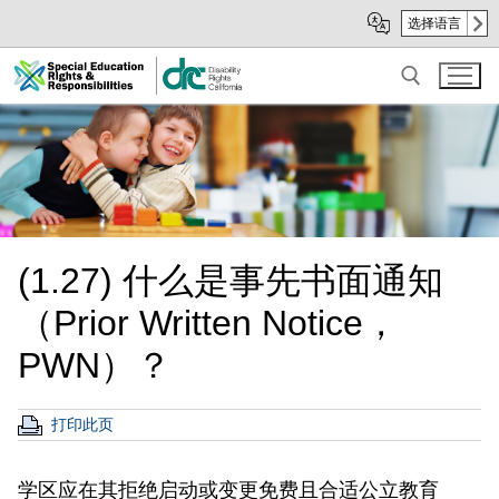
Skip
Skip
选择语言
to
to
Main
sub
Content
navigation
Search for:
(1.27) 什么是事先书面通知
（Prior Written Notice，
PWN）？
打印此页
学区应在其拒绝启动或变更免费且合适公立教育