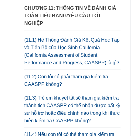
CHƯƠNG 11: THÔNG TIN VỀ ĐÁNH GIÁ
TOÀN TIỂU BANG/YÊU CẦU TỐT
NGHIỆP
(11.1) Hệ Thống Đánh Giá Kết Quả Học Tập
và Tiến Bộ của Học Sinh California
(California Assessment of Student
Performance and Progress, CAASPP) là gì?
(11.2) Con tôi có phải tham gia kiểm tra
CAASPP không?
(11.3) Trẻ em khuyết tật sẽ tham gia kiểm tra
thành tích CAASPP có thể nhận được bất kỳ
sự hỗ trợ hoặc điều chỉnh nào trong khi thực
hiện kiểm tra CAASPP không?
(11.4) Nếu con tôi có thể tham gia kiểm tra