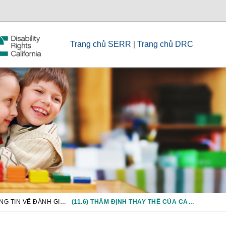
Trang chủ SERR
|
Trang chủ DRC
CHƯƠNG 11: THÔNG TIN VỀ ĐÁNH GIÁ TOÀN TIỂU BANG/YÊU CẦU TỐT NGHIỆP
(11.6) THẨM ĐỊNH THAY THẾ CỦA CALIFORNIA ĐƯỢC CUNG CẤP CHO HỌC SINH NHƯ THẾ NÀO?