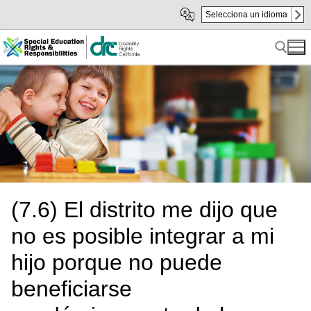
Skip
Skip
Selecciona un idioma
to
to
sub
content
navigation
Search for:
(7.6) El distrito me dijo que
no es posible integrar a mi
hijo porque no puede
beneficiarse