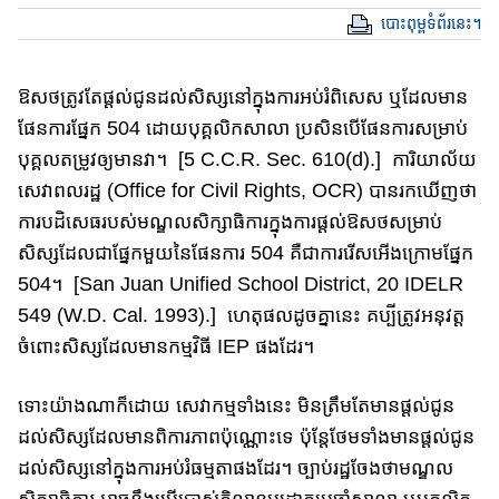
បោះពុម្ពទំព័រនេះ។
ឱសថត្រូវ​តែ​ផ្តល់ជូន​ដល់សិស្ស​​នៅក្នុងការអប់រំពិសេស​ ឬ​ដែលមាន​
ផែនការ​​ផ្នែ​ក 504 ដោយបុគ្គលិក​សាលា​ ប្រសិនបើ​ផែនការសម្រាប់​
បុគ្គល​​តម្រូវ​ឲ្យមានវា​​។​ [5 C.C.R. Sec. 610(d).] ការិយាល័យ​
សេវា​ពលរដ្ឋ​ (Office for Civil Rights, OCR) បានរកឃើញថា​
ការបដិសេធរបស់មណ្ឌលសិក្សាធិការ​ក្នុងការ​ផ្តល់​ឱសថ​សម្រាប់
សិស្ស​ដែល​ជាផ្នែកមួយនៃ​ផែនការ​ 504 គឺ​ជាការរើស​អើងក្រោមផ្នែក​
504។​ [San Juan Unified School District, 20 IDELR
549 (W.D. Cal. 1993).] ហេតុផលដូចគ្នានេះ​ គប្បីត្រូវអនុវត្ត​
ចំពោះសិស្ស​ដែលមាន​កម្មវិធី IEP ផងដែរ​។​
ទោះយ៉ាង​ណាក៏ដោយ សេវាកម្មទាំងនេះ មិនត្រឹមតែ​មាន​ផ្តល់ជូន​
ដល់​សិស្ស​ដែល​មានពិការភាព​ប៉ុណ្ណោះទេ ប៉ុន្តែ​ថែមទាំង​មានផ្តល់ជូន
ដល់​សិស្ស​​នៅក្នុង​ការអប់រំធម្មតាផងដែរ​។​ ច្បាប់រដ្ឋ​ចែងថា​មណ្ឌល