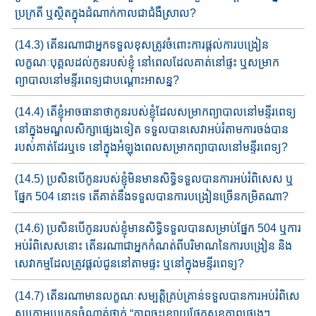
ប្រក្រតី ឬ​ស្ថិតក្នុងដំណាក់​កាលជាជំងឺ​ស្រាល​?
(14.3) តើនរណាជាអ្នកទទួលខុសត្រូវ​ចំពោះការ​ផ្តល់​ការបង្រៀន​
លក្ខណៈ​​បុគ្គល​​ដល់កូនរបស់ខ្ញុំ​ នៅពេលដែលគាត់នៅផ្ទះ ឬ​សម្រាក
ព្យាបាល​នៅ​​មន្ទីរពេទ្យ​ជាបណ្តោះអាសន្ន​?
(14.4) តើ​ខ្ញុំអាច​ធានា​ថា​កូនរបស់ខ្ញុំ​ដែល​សម្រាកព្យាបាលនៅ​មន្ទីរពេទ្យ​
នៅក្នុងមណ្ឌលសិក្សា​ផ្សេងទៀត ទទួលបាន​សេវាអប់រំតាមការចង់​បាន​​​​
របស់​គាត់​ដែរឬទេ នៅក្នុង​អំឡុងពេល​សម្រាកព្យាបាល​នៅ​មន្ទីរពេទ្យ​​?
(14.5) ប្រសិនបើកូន​របស់ខ្ញុំ​មិនមានសិទ្ធិទទួលបានការអប់រំពិសេស​ ឬ​
ផ្នែក​ 504 នោះទេ តើ​គាត់​នឹងទទួលបានការ​បង្រៀន​ច្រើនកម្រិត​ណា​?
(14.6) ប្រសិនបើ​កូនរបស់ខ្ញុំ​មានសិទ្ធិទទួលបានសម្រាប់​ផ្នែក​ 504 ឬការ​
អប់រំ​​ពិសេស​នោះ​ តើ​នរណា​ជាអ្នកកំណត់​ពីបរិមាណ​​នៃការបង្រៀន និង
សេវាកម្ម​ដែលត្រូវ​ផ្តល់ជូន​នៅតាមផ្ទះ ឬ​នៅក្នុងមន្ទីរពេទ្យ​?
(14.7) តើនរណាមាន​លក្ខណៈសម្បត្តិគ្រប់គ្រាន់​ទទួលបាន​ការអប់រំ​ពិសេ​
ស​​​​ក្រោម​ប្រភេទចំណាត់ថ្នាក់​ “ភាពចុះខ្សោយ​ផ្នែកសុខភាពផ្សេង​ៗ ​