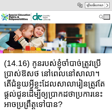
Skip
Skip
ជ្រើសរើសភាសា
to
to
Main
sub
Content
navigation
Search for:
(14.16) កូនរបស់ខ្ញុំ​ចាំបាច់ត្រូវប្រើ
ប្រាស់ឱសថ​ នៅពេល​នៅសាលា។​
តើជំនួយ​អ្វីខ្លះដែលសាលា​រៀនត្រូវតែ​
ផ្តល់​ជូនដើម្បី​ឲ្យប្រាកដថា​ប្រការ​នេះ
អាច​​ប្រព្រឹត្ត​ទៅបាន?