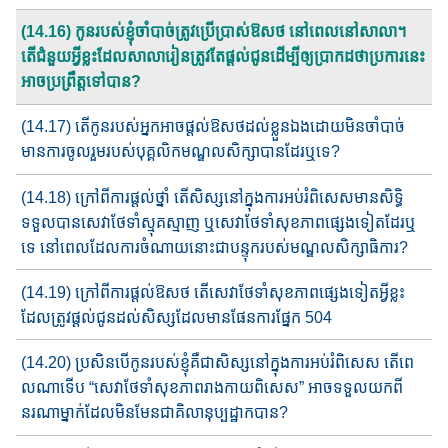
(14.16) កូនរបស់ខ្ញុំ​ចាំបាច់ត្រូវប្រើប្រាស់ឱសថ​ នៅពេល​នៅសាលា។​
តើជំនួយ​អ្វីខ្លះដែលសាលា​រៀនត្រូវតែ​ផ្តល់​ជូនដើម្បី​ឲ្យប្រាកដថា​ប្រការ​នេះ
អាច​​ប្រព្រឹត្ត​ទៅបាន?
(14.17) តើ​កូនរបស់អ្នក​អាច​ផ្តល់​ឱសថដល់ខ្លួន​ឯង​ដោយ​មិនចាំបាច់​
មាន​ការ​ចូលរួម​របស់បុគ្គលិកមណ្ឌល​សិក្សាបានដែរឬទេ?
(14.18) ក្រៅពី​ការផ្តល់ថ្នាំ តើ​សិស្ស​នៅក្នុងការអប់រំពិសេស​មានសិទ្ធិ​
ទទួល​​បាន​សេវាថែទាំ​ស្មុគស្មាញ​ ឬ​សេវា​ថែទាំសុខភាពផ្សេងទៀត​ដែរឬ
ទេ​ នៅពេល​ដែលការចំណាយនោះជាបន្ទុករបស់មណ្ឌលសិក្សាធិការ​?
(14.19) ក្រៅពី​ការផ្តល់ឱសថ តើ​សេវាថែទាំសុខភាព​ផ្សេងទៀតអ្វីខ្លះ​
ដែល​​ត្រូវ​ផ្តល់ជូន​ដល់សិស្ស​ដែល​មាន​ផែនការ​​ផ្នែក 504
(14.20) ប្រសិនបើកូនរបស់ខ្ញុំ​គឺជាសិស្ស​នៅក្នុងការអប់រំពិសេស​ តើពេ​
ល​ណា​ទើប​ “សេវា​ថែទាំ​សុខភាព​រាងកាយពិសេស​” អាច​ទទួលយក​ពី​
នរណា​​ម្នាក់​​ដែលមិនមែន​ជា​គិលានុប្បដ្ឋាក​​បាន?