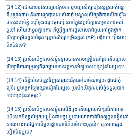
(14.12) ដោយសារតែ​បញ្ហា​អវត្តមាន ឬ​បញ្ហាសិក្សារៀនសូត្រពាក់ព័ន្ធ
នឹង​ស្ថានភាព​ និងការ​ព្យាបាលរបស់គាត់​ មណ្ឌលសិក្សាធិការ​លើកឡើង​
ថា​​កូនរបស់ខ្ញុំ​ គប្បីចុះ​ឈ្មោះចូលរៀន​​នៅក្នុង​វគ្គសិក្សា​សម្រាប់​ការ​អប់រំ​​
ទូទៅ​ ហើយ​ថា​ខ្លួនគ្មាន​ភារៈកិច្ច​អ្វីក្នុងការ​ផ្តល់​សេវាជំនួយ​នៅ​ក្នុង​​​ថ្នាក់​
សិក្សា​​កម្រិតខ្ពស់បំផុត​ ឬ​ថ្នាក់សិក្សា​​​​កម្រិត​ខ្ពស់​ (AP) ឡើយ​។​ រឿងនេះ​​​​
ពិតដែរទេ​?
(14.13) ប្រសិនបើកូនរបស់ខ្ញុំទទួលបាន​ការបង្រៀន​នៅផ្ទះ តើ​មណ្ឌល​
សិក្សា​​ធិការ​​តម្រូវ​ឲ្យ​ឪពុកម្តាយ​មានវត្តមាន​អំឡុពេលបង្រៀនដែរឬទេ​?
(14.14) តើខ្ញុំចាំបាច់ត្រូវ​ទិញ​សម្ភារៈបរិក្ខា​រ​ចាំបាច់ណាមួយ​ ដូចជា​កុំ
ព្យូទ័រ ឬ​បច្ចេកវិទ្យា​ផ្សេងទៀត​ដែរឬទេ​ ប្រសិនបើ​កូនរបស់ខ្ញុំ​ទទួល​បាន​
ការ​បង្រៀនតាមផ្ទះ​?
(14.15) ប្រសិនបើកូនរបស់ខ្ញុំ​មាន​ជំងឺ​ឆ្លង​ តើ​មណ្ឌលសិក្សាធិការ​​អាច​
បដិសេធ​​មិនផ្តល់​​អ្នកបង្រៀនតាមផ្ទះ​ ឬ​ហាមឃាត់គាត់​មិនឲ្យ​ចូល​រៀន​​នៅ
សាលា​ ដោយ​ផ្អែក​លើ​មូលដ្ឋានហានិភ័យ​ចំពោះ​បុគ្គលិក ឬ​កុមារ​ផ្សេង​
ទៀត​ដែរឬទេ​?