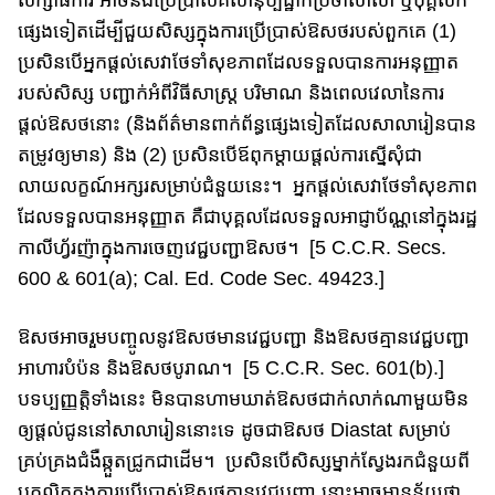
សិក្សាធិការ អាច​នឹង​ប្រើ​ប្រាស់​​គិលានុប្បដ្ឋាក​ប្រចាំ​សាលា​ ឬ​បុគ្គលិក
ផ្សេងទៀត​ដើម្បីជួយ​សិស្ស​ក្នុងការ​ប្រើប្រាស់​​ឱសថ​របស់ពួកគេ​ (1)
ប្រសិនបើ​អ្នកផ្តល់សេវា​ថែទាំ​សុខភាព​ដែល​ទទួល​​​បានការ​អនុញ្ញាត​
របស់សិស្ស​ បញ្ជាក់អំពី​វិធីសាស្ត្រ បរិមាណ និង​ពេល​វេលា​នៃ​ការ
ផ្តល់ឱសថ​នោះ (និង​ព័ត៌មាន​ពាក់ព័ន្ធផ្សេងទៀត​ដែល​សាលារៀន​បាន
តម្រូវ​ឲ្យមាន​) និង (2) ប្រសិនបើ​ឪពុកម្តាយ​ផ្តល់​ការស្នើសុំជា​
លាយលក្ខណ៍​អក្សរ​សម្រាប់​ជំនួយនេះ​។ អ្នកផ្តល់សេវា​ថែទាំសុខភាព​
ដែលទទួល​បានអនុញ្ញាត គឺជាបុគ្គលដែល​ទទួលអាជ្ញាប័ណ្ណ​នៅក្នុងរដ្ឋ
កាលីហ្វ័រញ៉ា​ក្នុងការ​ចេញ​វេជ្ជបញ្ជា​ឱសថ​។​​ [5 C.C.R. Secs.
600 & 601(a); Cal. Ed. Code Sec. 49423.]
​ឱសថ​អាច​រួមបញ្ចូលនូវ​ឱសថមានវេជ្ជបញ្ជា និង​ឱសថគ្មានវេជ្ជបញ្ជា​
អាហារបំ​ប៉​ន និង​ឱសថ​បូរាណ​។​ [5 C.C.R. Sec. 601(b).]
បទប្បញ្ញត្តិ​ទាំងនេះ មិនបាន​​ហាម​ឃាត់​ឱសថ​ជាក់លាក់ណាមួយ​មិន
ឲ្យផ្តល់​ជូន​​​នៅសាលា​រៀននោះទេ ដូចជា​ឱសថ​ Diastat សម្រាប់​
គ្រប់គ្រងជំងឺ​ឆ្កួត​ជ្រូកជាដើម​។​ ប្រសិនបើ​សិស្ស​ម្នាក់ស្វែងរក​ជំនួយ​ពី
បុគ្គលិក​ក្នុងការ​ប្រើប្រាស់ឱសថ​គ្មានវេជ្ជបញ្ជា​ នោះ​អាច​មានន័យថា​