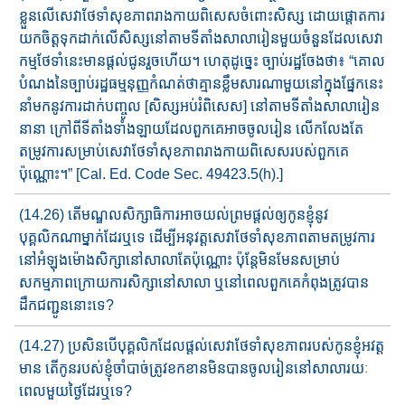
ខ្លួន​លើសេវាថែ​ទាំសុខភាព​រាងកាយ​ពិសេស​​ចំពោះសិស្ស​ ដោយ​ផ្តោត​ការ​
យក​ចិត្តទុកដាក់​លើ​សិស្ស​នៅតាមទីតាំង​សាលា​រៀនមួយចំនួន​ដែល​សេវា​
កម្ម​ថែទាំនេះ​មានផ្តល់​ជូន​រួចហើយ​។​ ហេតុដូច្នេះ ច្បាប់រដ្ឋ​ចែង​ថា​៖ “​គោល​
បំណង​នៃ​ច្បាប់រដ្ឋ​ធម្មនុញ្ញ​កំណត់​​ថា​គ្មានខ្លឹមសារ​ណាមួយនៅក្នុង​ផ្នែក​នេះ​
នាំ​មកនូវ​ការ​ដាក់​បញ្ចូល​ [សិស្សអប់រំពិសេស​] នៅតាម​ទីតាំង​សាលារៀន
នានា​​ ក្រៅពីទីតាំង​ទាំងឡាយ​​ដែល​ពួកគេ​អាចចូលរៀន​ លើកលែង​តែ​​
តម្រូវ​ការសម្រាប់សេវា​ថែទាំសុខភាព​រាងកាយពិសេស​របស់ពួកគេ​
ប៉ុណ្ណោះ។” [Cal. Ed. Code Sec. 49423.5(h).]
(14.26) តើមណ្ឌលសិក្សាធិការ​អាច​យល់ព្រម​ផ្តល់​ឲ្យកូនខ្ញុំ​នូវ​
បុគ្គលិកណា​​ម្នាក់​ដែរ​ឬ​ទេ ដើម្បី​អនុវត្ត​សេវាថែទាំ​សុខភាព​តាមតម្រូវការ​
នៅអំឡុង​​ម៉ោង​សិក្សា​នៅសាលា​តែប៉ុណ្ណោះ ប៉ុន្តែ​មិនមែន​សម្រាប់
សកម្មភាព​​ក្រោយ​​ការ​​សិក្សា​​​នៅ​​​សាលា​ ឬនៅពេល​ពួកគេកំពុងត្រូវ​បាន​
ដឹកជញ្ជូន​នោះទេ?
(14.27) ប្រសិនបើ​បុគ្គលិក​ដែលផ្តល់​សេវា​ថែទាំសុខភាព​​របស់កូនខ្ញុំ​អវត្ត​
មាន តើ​កូនរបស់ខ្ញុំ​ចាំបាច់ត្រូវ​ខកខានមិនបានចូលរៀន​នៅសាលា​​រយៈ​
ពេលមួយថ្ងៃ​ដែរឬទេ​?