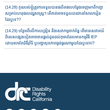
(14.28) កូនរបស់ខ្ញុំ​ត្រូវ​ការ​ទទួលបានផលិត​ផល​បម្លែង​ចេញមក​ពីកញ្ឆា​
សម្រាប់​ហេតុផលវេជ្ជសាស្ត្រ​។ តើ​គាត់អាច​ទទួលបានវា​នៅសាលា​រៀន​​
ដែរឬទេ​??
(14.29) បន្ថែម​ពីលើការ​បង្រៀន និង​សេវាកម្មពាក់ព័ន្ធ​ តើ​មាន​សេវាអប់រំ​
ពិសេស​ផ្សេងទៀតអាច​​មានផ្តល់ជូន​​ដល់កុមារ​ដែលមាន​កម្មវិធី IEP
ដោយ​សារតែ​ជំងឺ​រ៉ាំរ៉ៃ​ ឬ​បញ្ហា​សុខភាព​ធ្ងន់ធ្ងរ​ណាមួយ​ដែរឬទេ​￼?