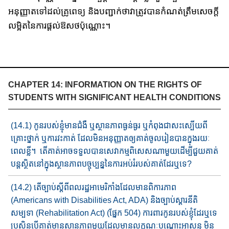
អនុញ្ញាតទៅដល់គ្រូពេទ្យ​ និង​បញ្ជាក់ថា​វាត្រូវបានកំណត់​ត្រឹមសេចក្តី​
លម្អិត​នៃ​ការផ្តល់​ឱសថ​ប៉ុណ្ណោះ​។​
CHAPTER 14: INFORMATION ON THE RIGHTS OF
STUDENTS WITH SIGNIFICANT HEALTH CONDITIONS
(14.1) កូនរបស់ខ្ញុំ​មា​នជំងឺ ឬ​ស្ថានភាព​ធ្ងន់ធ្ងរ ឬ​កំពុង​ជាសះស្បើយ​ពី​
គ្រោះ​ថ្នាក់ ឬ​ការវះកាត់ ដែល​មិនអនុញ្ញាតឲ្យគាត់​ចូល​រៀន​បាន​ក្នុងរយៈ​
ពេល​ខ្លី​​​។​ តើ​គាត់អាចទទួលបានសេវាកម្ម​ពិសេស​ណាមួយ​ដើម្បី​ជួយ​គាត់​
បន្ត​ស្ថិតនៅក្នុង​ស្ថានភាព​បច្ចុប្បន្ន​នៃ​ការអប់រំ​របស់គាត់​ដែរឬទេ​​?
(14.2) តើច្បាប់​ស្តីពី​ពលរដ្ឋ​អាមេរិកាំង​ដែល​មាន​ពិការភាព​
(Americans with Disabilities Act, ADA) និង​ច្បាប់ស្តារនីតិ
សម្បទា​ (Rehabilitation Act) (ផ្នែក​ 504) ការពារកូនរបស់ខ្ញុំ​ដែរឬទេ​
ប្រសិន​បើ​គាត់​មានស្ថានភា​ព​​មួយដែល​មានលក្ខណៈបណ្តោះអាសន្ន មិន