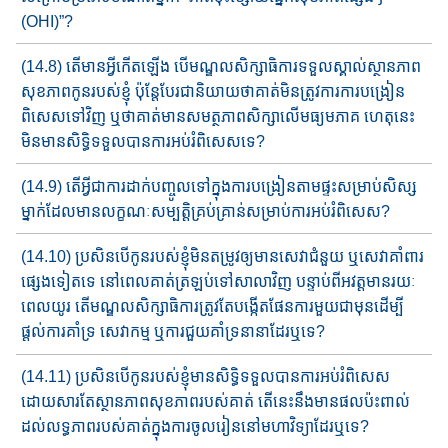
(OHI)”?
(14.8) តើមានអ្វីកើត​ឡើង​ បើ​មណ្ឌលសិក្សាធិការ​ទទួលស្គាល់​ស្ថានភាព​
សុខភាព​កូនរបស់ខ្ញុំ​ ប៉ុន្តែ​បែរជានិយាយថា​គាត់​មិនត្រូវការ​ការ​បង្រៀន​
ពិសេស​ទៅវិញ​ ឬ​ថា​គាត់​មានសមត្ថភាព​សិក្សា​លើ​មធ្យមភាគ​ ហេតុនេះ​​
មិនមានសិទ្ធិ​ទទួល​បាន​ការអប់រំពិសេស​ទេ?
(14.9) តើអ្វីជា​ការដាក់បញ្ចូល​ទៅក្នុង​ការបង្រៀនតាមផ្ទះ​​សម្រាប់​សិស្ស​
ម្នាក់ដែល​មានលក្ខណៈសម្បត្តិគ្រប់គ្រាន់​សម្រាប់ការអប់រំពិសេស?
(14.10) ប្រសិនបើកូនរបស់ខ្ញុំ​មិនតម្រូវ​ឲ្យមាន​សេវាជំនួយ​ ឬ​សេវាគាំពារ​​
ផ្សេងទៀត​ទេ នៅពេល​គាត់​ត្រឡប់ទៅសាលា​វិញ​ បន្ទាប់​ពី​អវត្តមាន​រយៈ
ពេល​យូរ តើ​មណ្ឌលសិក្សាធិការ​ត្រូវតែបង្កើត​ផែនការ​មួយ​ជាមុន​ដើម្បី​
ផ្តល់ការគាំទ្រ សេវាកម្ម​ ឬ​ការជួយគាំទ្រ​នានាដែរឬទេ​?
(14.11) ប្រសិនបើកូនរបស់ខ្ញុំ​មានសិទ្ធិ​ទទួលបាន​ការអប់រំពិសេស​
ដោយ​សារ​​តែ​ស្ថានភាព​សុខភាព​របស់គាត់​ តើនេះ​នឹង​មាន​ផល​ប៉ះពាល់
ដល់​លទ្ធភាព​របស់គាត់​ក្នុងការ​ចូលរៀន​នៅមហាវិទ្យាដែ​រ​ឬទេ​?