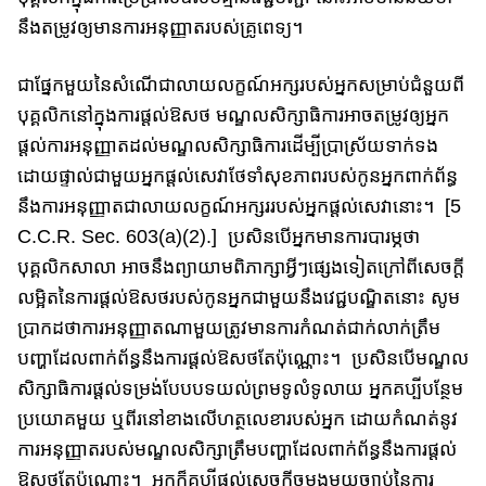
នឹង​តម្រូវ​ឲ្យមានការអនុញ្ញាត​របស់​​គ្រូពេទ្យ​។​​
ជាផ្នែកមួយ​នៃ​សំណើ​ជាលាយលក្ខណ៍អក្សរបស់អ្នក​សម្រាប់ជំនួយ​ពី​
បុគ្គលិក​នៅ​ក្នុង​ការ​ផ្តល់​ឱសថ​ មណ្ឌលសិក្សាធិការ​អាចតម្រូវ​ឲ្យ​អ្នក​
ផ្តល់​ការអនុញ្ញាត​ដល់​​មណ្ឌលសិក្សាធិការ​ដើម្បី​ប្រាស្រ័យទាក់ទង​
ដោយផ្ទាល់​ជាមួយ​អ្នក​ផ្តល់សេវា​ថែទាំសុខភាពរបស់កូនអ្នកពាក់ព័ន្ធ​
នឹង​ការអនុញ្ញាតជាលាយលក្ខណ៍អក្សរ​របស់​អ្នកផ្តល់សេវា​នោះ​។​ [5
C.C.R. Sec. 603(a)(2).] ប្រសិនបើអ្នក​មានការបារម្ភ​ថា​​
បុគ្គលិក​សាលា​ អាច​នឹង​ព្យាយាម​ពិភាក្សា​​អ្វីៗ​ផ្សេងទៀត​ក្រៅពី​សេចក្តី​
លម្អិត​​នៃ​ការ​ផ្តល់ឱសថ​របស់​កូន​អ្នក​ជាមួយនឹងវេជ្ជបណ្ឌិ​ត​នោះ សូម
ប្រាកដថា​ការ​អនុញ្ញាត​ណាមួយ​ត្រូវ​មាន​ការកំណត់​ជាក់លាក់​ត្រឹម​
បញ្ហា​ដែលពាក់ព័ន្ធនឹង​ការ​ផ្តល់​ឱសថ​តែ​ប៉ុណ្ណោះ​។​​ ប្រសិនបើ​មណ្ឌល
សិក្សាធិការ​ផ្តល់​ទម្រង់បែបបទ​យល់​ព្រម​ទូលំទូលាយ​ អ្នកគប្បីបន្ថែម​
ប្រយោគ​មួយ ឬ​ពីរ​នៅខាង​លើហត្ថលេខា​របស់​អ្នក ដោយកំណត់​នូវ​
ការអនុញ្ញាត​របស់មណ្ឌលសិក្សា​​ត្រឹមបញ្ហា​ដែល​ពាក់ព័ន្ធ​​នឹង​​ការផ្តល់​
ឱសថតែប៉ុណ្ណោះ​។​ អ្នកក៏គប្បី​ផ្តល់សេចក្តីចម្លងមួយច្បាប់នៃ​ការ​