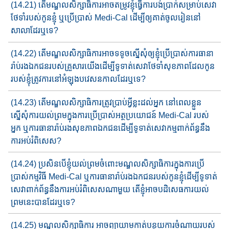
(14.21) តើមណ្ឌលសិក្សាធិការអាចតម្រូវ​ខ្ញុំធ្វើការបង់ប្រាក់សម្រាប់​សេវា
ថែទាំ​របស់កូនខ្ញុំ​ ឬ​ប្រើប្រាស់​ Medi-Cal ដើម្បី​ឲ្យគាត់​ចូលរៀន​នៅ
សាលា​ដែរ​ឬទេ​?
(14.22) តើ​មណ្ឌលសិក្សាធិការ​អាចទទូចស្នើសុំ​ឲ្យ​ខ្ញុំ​ប្រើប្រាស់​ការ​ធានា
រ៉ាប់​រង​ឯកជនរបស់គ្រួសារ​យើង​ដើម្បី​ទូទាត់សេវាថែទាំសុខភាព​ដែល​កូន​
របស់ខ្ញុំ​ត្រូវការនៅ​អំឡុងបវេសនកាល​ដែរឬទេ​?
(14.23) តើមណ្ឌលសិក្សាធិការ​ត្រូវ​ប្រាប់អ្វីខ្លះ​ដល់អ្នក​ នៅពេល​ខ្លួន​​​
ស្នើសុំ​ការយល់ព្រម​ក្នុងការប្រើប្រាស់​អត្ថប្រយោជន៍​ Medi-Cal របស់​
អ្នក ឬ​ការធានារ៉ាប់រង​សុខភាពឯកជន​ដើម្បី​ទូទាត់​សេវាកម្ម​ពាក់ព័ន្ធ​​នឹង
ការ​អប់រំពិសេស​?
(14.24) ប្រសិនបើ​ខ្ញុំ​យល់ព្រម​ចំពោះ​​មណ្ឌលសិក្សាធិការ​ក្នុងការប្រើ
ប្រាស់​​កម្មវិធី ​Medi-Cal ឬ​ការធានារ៉ាប់រងឯកជន​របស់កូនខ្ញុំដើម្បីទូ​ទាត់​​​
សេវា​​ពាក់ព័ន្ធនឹង​ការអប់រំពិសេស​ណាមួយ​ តើ​ខ្ញុំអាច​បដិសេធការ​យល់
ព្រម​នេះ​បាន​ដែរឬទេ?
(14.25) មណ្ឌលសិក្សាធិការ​ អាចព្យាយាម​កាត់បន្ថយ​ការចំណាយរបស់