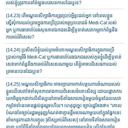
របស់ខ្ញុំ​ត្រូវការនៅ​អំឡុងបវេសនកាល​ដែរឬទេ​?
(14.23) តើមណ្ឌលសិក្សាធិការ​ត្រូវ​ប្រាប់អ្វីខ្លះ​ដល់អ្នក​ នៅពេល​ខ្លួន​​​
ស្នើសុំ​ការយល់ព្រម​ក្នុងការប្រើប្រាស់​អត្ថប្រយោជន៍​ Medi-Cal របស់​
អ្នក ឬ​ការធានារ៉ាប់រង​សុខភាពឯកជន​ដើម្បី​ទូទាត់​សេវាកម្ម​ពាក់ព័ន្ធ​​នឹង
ការ​អប់រំពិសេស​?
(14.24) ប្រសិនបើ​ខ្ញុំ​យល់ព្រម​ចំពោះ​​មណ្ឌលសិក្សាធិការ​ក្នុងការប្រើ
ប្រាស់​​កម្មវិធី ​Medi-Cal ឬ​ការធានារ៉ាប់រងឯកជន​របស់កូនខ្ញុំដើម្បីទូ​ទាត់​​​
សេវា​​ពាក់ព័ន្ធនឹង​ការអប់រំពិសេស​ណាមួយ​ តើ​ខ្ញុំអាច​បដិសេធការ​យល់
ព្រម​នេះ​បាន​ដែរឬទេ?
(14.25) មណ្ឌលសិក្សាធិការ​ អាចព្យាយាម​កាត់បន្ថយ​ការចំណាយរបស់
ខ្លួន​លើសេវាថែ​ទាំសុខភាព​រាងកាយ​ពិសេស​​ចំពោះសិស្ស​ ដោយ​ផ្តោត​ការ​
យក​ចិត្តទុកដាក់​លើ​សិស្ស​នៅតាមទីតាំង​សាលា​រៀនមួយចំនួន​ដែល​សេវា​
កម្ម​ថែទាំនេះ​មានផ្តល់​ជូន​រួចហើយ​។​ ហេតុដូច្នេះ ច្បាប់រដ្ឋ​ចែង​ថា​៖ “​គោល​
បំណង​នៃ​ច្បាប់រដ្ឋ​ធម្មនុញ្ញ​កំណត់​​ថា​គ្មានខ្លឹមសារ​ណាមួយនៅក្នុង​ផ្នែក​នេះ​
នាំ​មកនូវ​ការ​ដាក់​បញ្ចូល​ [សិស្សអប់រំពិសេស​] នៅតាម​ទីតាំង​សាលារៀន
នានា​​ ក្រៅពីទីតាំង​ទាំងឡាយ​​ដែល​ពួកគេ​អាចចូលរៀន​ លើកលែង​តែ​​