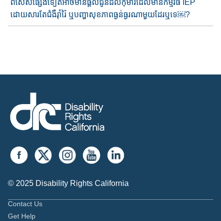
ពិសេស​ផ្សេងទៀតអាច​​មានផ្តល់ជូន​​ដល់កុមារ​ដែលមាន​កម្មវិធី IEP
ដោយ​សារតែ​ជំងឺ​រ៉ាំរ៉ៃ​ ឬ​បញ្ហា​សុខភាព​ធ្ងន់ធ្ងរ​ណាមួយ​ដែរឬទេ​￼?
© 2025 Disability Rights California
Contact Us
Get Help