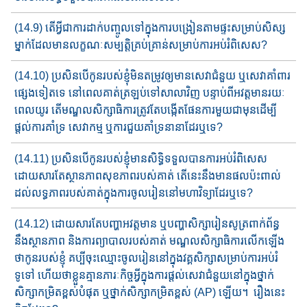
(14.9) តើអ្វីជា​ការដាក់បញ្ចូល​ទៅក្នុង​ការបង្រៀនតាមផ្ទះ​​សម្រាប់​សិស្ស​
ម្នាក់ដែល​មានលក្ខណៈសម្បត្តិគ្រប់គ្រាន់​សម្រាប់ការអប់រំពិសេស?
(14.10) ប្រសិនបើកូនរបស់ខ្ញុំ​មិនតម្រូវ​ឲ្យមាន​សេវាជំនួយ​ ឬ​សេវាគាំពារ​​
ផ្សេងទៀត​ទេ នៅពេល​គាត់​ត្រឡប់ទៅសាលា​វិញ​ បន្ទាប់​ពី​អវត្តមាន​រយៈ
ពេល​យូរ តើ​មណ្ឌលសិក្សាធិការ​ត្រូវតែបង្កើត​ផែនការ​មួយ​ជាមុន​ដើម្បី​
ផ្តល់ការគាំទ្រ សេវាកម្ម​ ឬ​ការជួយគាំទ្រ​នានាដែរឬទេ​?
(14.11) ប្រសិនបើកូនរបស់ខ្ញុំ​មានសិទ្ធិ​ទទួលបាន​ការអប់រំពិសេស​
ដោយ​សារ​​តែ​ស្ថានភាព​សុខភាព​របស់គាត់​ តើនេះ​នឹង​មាន​ផល​ប៉ះពាល់
ដល់​លទ្ធភាព​របស់គាត់​ក្នុងការ​ចូលរៀន​នៅមហាវិទ្យាដែ​រ​ឬទេ​?
(14.12) ដោយសារតែ​បញ្ហា​អវត្តមាន ឬ​បញ្ហាសិក្សារៀនសូត្រពាក់ព័ន្ធ
នឹង​ស្ថានភាព​ និងការ​ព្យាបាលរបស់គាត់​ មណ្ឌលសិក្សាធិការ​លើកឡើង​
ថា​​កូនរបស់ខ្ញុំ​ គប្បីចុះ​ឈ្មោះចូលរៀន​​នៅក្នុង​វគ្គសិក្សា​សម្រាប់​ការ​អប់រំ​​
ទូទៅ​ ហើយ​ថា​ខ្លួនគ្មាន​ភារៈកិច្ច​អ្វីក្នុងការ​ផ្តល់​សេវាជំនួយ​នៅ​ក្នុង​​​ថ្នាក់​
សិក្សា​​កម្រិតខ្ពស់បំផុត​ ឬ​ថ្នាក់សិក្សា​​​​កម្រិត​ខ្ពស់​ (AP) ឡើយ​។​ រឿងនេះ​​​​