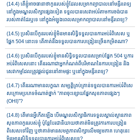
(14.4) តើ​ខ្ញុំអាច​ធានា​ថា​កូនរបស់ខ្ញុំ​ដែល​សម្រាកព្យាបាលនៅ​មន្ទីរពេទ្យ​
នៅក្នុងមណ្ឌលសិក្សា​ផ្សេងទៀត ទទួលបាន​សេវាអប់រំតាមការចង់​បាន​​​​
របស់​គាត់​ដែរឬទេ នៅក្នុង​អំឡុងពេល​សម្រាកព្យាបាល​នៅ​មន្ទីរពេទ្យ​​?
(14.5) ប្រសិនបើកូន​របស់ខ្ញុំ​មិនមានសិទ្ធិទទួលបានការអប់រំពិសេស​ ឬ​
ផ្នែក​ 504 នោះទេ តើ​គាត់​នឹងទទួលបានការ​បង្រៀន​ច្រើនកម្រិត​ណា​?
(14.6) ប្រសិនបើ​កូនរបស់ខ្ញុំ​មានសិទ្ធិទទួលបានសម្រាប់​ផ្នែក​ 504 ឬការ​
អប់រំ​​ពិសេស​នោះ​ តើ​នរណា​ជាអ្នកកំណត់​ពីបរិមាណ​​នៃការបង្រៀន និង
សេវាកម្ម​ដែលត្រូវ​ផ្តល់ជូន​នៅតាមផ្ទះ ឬ​នៅក្នុងមន្ទីរពេទ្យ​?
(14.7) តើនរណាមាន​លក្ខណៈសម្បត្តិគ្រប់គ្រាន់​ទទួលបាន​ការអប់រំ​ពិសេ​
ស​​​​ក្រោម​ប្រភេទចំណាត់ថ្នាក់​ “ភាពចុះខ្សោយ​ផ្នែកសុខភាពផ្សេង​ៗ ​
(OHI)”?
(14.8) តើមានអ្វីកើត​ឡើង​ បើ​មណ្ឌលសិក្សាធិការ​ទទួលស្គាល់​ស្ថានភាព​
សុខភាព​កូនរបស់ខ្ញុំ​ ប៉ុន្តែ​បែរជានិយាយថា​គាត់​មិនត្រូវការ​ការ​បង្រៀន​
ពិសេស​ទៅវិញ​ ឬ​ថា​គាត់​មានសមត្ថភាព​សិក្សា​លើ​មធ្យមភាគ​ ហេតុនេះ​​
មិនមានសិទ្ធិ​ទទួល​បាន​ការអប់រំពិសេស​ទេ?