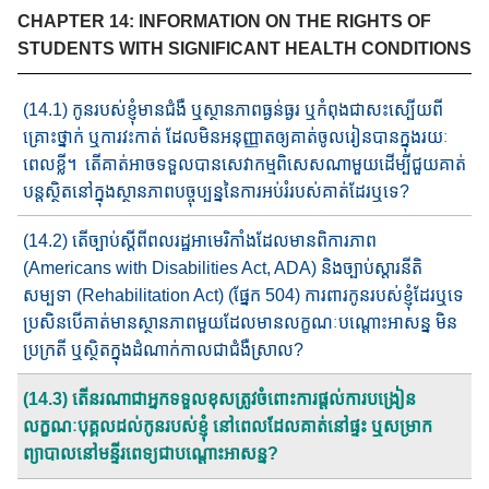
CHAPTER 14: INFORMATION ON THE RIGHTS OF
STUDENTS WITH SIGNIFICANT HEALTH CONDITIONS
(14.1) កូនរបស់ខ្ញុំ​មា​នជំងឺ ឬ​ស្ថានភាព​ធ្ងន់ធ្ងរ ឬ​កំពុង​ជាសះស្បើយ​ពី​
គ្រោះ​ថ្នាក់ ឬ​ការវះកាត់ ដែល​មិនអនុញ្ញាតឲ្យគាត់​ចូល​រៀន​បាន​ក្នុងរយៈ​
ពេល​ខ្លី​​​។​ តើ​គាត់អាចទទួលបានសេវាកម្ម​ពិសេស​ណាមួយ​ដើម្បី​ជួយ​គាត់​
បន្ត​ស្ថិតនៅក្នុង​ស្ថានភាព​បច្ចុប្បន្ន​នៃ​ការអប់រំ​របស់គាត់​ដែរឬទេ​​?
(14.2) តើច្បាប់​ស្តីពី​ពលរដ្ឋ​អាមេរិកាំង​ដែល​មាន​ពិការភាព​
(Americans with Disabilities Act, ADA) និង​ច្បាប់ស្តារនីតិ
សម្បទា​ (Rehabilitation Act) (ផ្នែក​ 504) ការពារកូនរបស់ខ្ញុំ​ដែរឬទេ​
ប្រសិន​បើ​គាត់​មានស្ថានភា​ព​​មួយដែល​មានលក្ខណៈបណ្តោះអាសន្ន មិន
ប្រក្រតី ឬ​ស្ថិតក្នុងដំណាក់​កាលជាជំងឺ​ស្រាល​?
(14.3) តើនរណាជាអ្នកទទួលខុសត្រូវ​ចំពោះការ​ផ្តល់​ការបង្រៀន​
លក្ខណៈ​​បុគ្គល​​ដល់កូនរបស់ខ្ញុំ​ នៅពេលដែលគាត់នៅផ្ទះ ឬ​សម្រាក
ព្យាបាល​នៅ​​មន្ទីរពេទ្យ​ជាបណ្តោះអាសន្ន​?