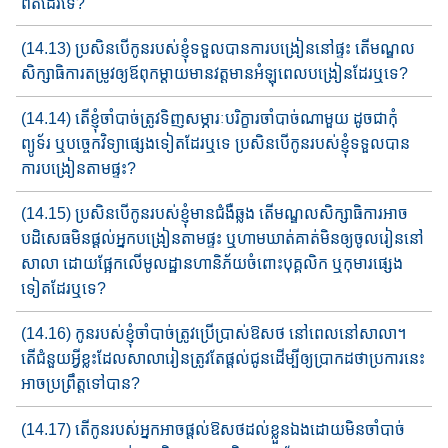
ពិតដែរទេ​?
(14.13) ប្រសិនបើកូនរបស់ខ្ញុំទទួលបាន​ការបង្រៀន​នៅផ្ទះ តើ​មណ្ឌល​
សិក្សា​​ធិការ​​តម្រូវ​ឲ្យ​ឪពុកម្តាយ​មានវត្តមាន​អំឡុពេលបង្រៀនដែរឬទេ​?
(14.14) តើខ្ញុំចាំបាច់ត្រូវ​ទិញ​សម្ភារៈបរិក្ខា​រ​ចាំបាច់ណាមួយ​ ដូចជា​កុំ
ព្យូទ័រ ឬ​បច្ចេកវិទ្យា​ផ្សេងទៀត​ដែរឬទេ​ ប្រសិនបើ​កូនរបស់ខ្ញុំ​ទទួល​បាន​
ការ​បង្រៀនតាមផ្ទះ​?
(14.15) ប្រសិនបើកូនរបស់ខ្ញុំ​មាន​ជំងឺ​ឆ្លង​ តើ​មណ្ឌលសិក្សាធិការ​​អាច​
បដិសេធ​​មិនផ្តល់​​អ្នកបង្រៀនតាមផ្ទះ​ ឬ​ហាមឃាត់គាត់​មិនឲ្យ​ចូល​រៀន​​នៅ
សាលា​ ដោយ​ផ្អែក​លើ​មូលដ្ឋានហានិភ័យ​ចំពោះ​បុគ្គលិក ឬ​កុមារ​ផ្សេង​
ទៀត​ដែរឬទេ​?
(14.16) កូនរបស់ខ្ញុំ​ចាំបាច់ត្រូវប្រើប្រាស់ឱសថ​ នៅពេល​នៅសាលា។​
តើជំនួយ​អ្វីខ្លះដែលសាលា​រៀនត្រូវតែ​ផ្តល់​ជូនដើម្បី​ឲ្យប្រាកដថា​ប្រការ​នេះ
អាច​​ប្រព្រឹត្ត​ទៅបាន?
(14.17) តើ​កូនរបស់អ្នក​អាច​ផ្តល់​ឱសថដល់ខ្លួន​ឯង​ដោយ​មិនចាំបាច់​