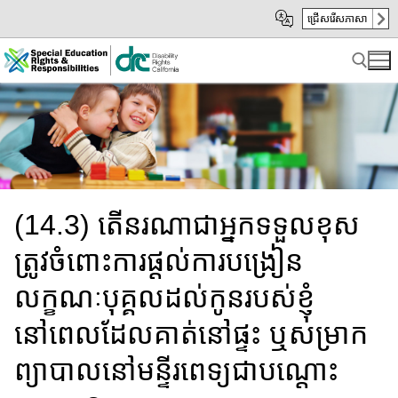
Skip
Skip
ជ្រើសរើសភាសា
to
to
Main
sub
Content
navigation
Search for:
(14.3) តើនរណាជាអ្នកទទួលខុស
ត្រូវ​ចំពោះការ​ផ្តល់​ការបង្រៀន​
លក្ខណៈ​​បុគ្គល​​ដល់កូនរបស់ខ្ញុំ​
នៅពេលដែលគាត់នៅផ្ទះ ឬ​សម្រាក
ព្យាបាល​នៅ​​មន្ទីរពេទ្យ​ជាបណ្តោះ