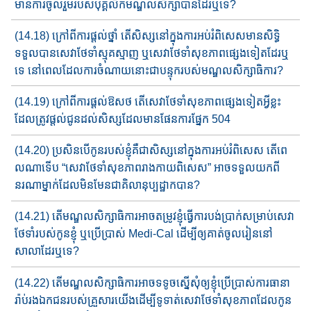
មាន​ការ​ចូលរួម​របស់បុគ្គលិកមណ្ឌល​សិក្សាបានដែរឬទេ?
(14.18) ក្រៅពី​ការផ្តល់ថ្នាំ តើ​សិស្ស​នៅក្នុងការអប់រំពិសេស​មានសិទ្ធិ​
ទទួល​​បាន​សេវាថែទាំ​ស្មុគស្មាញ​ ឬ​សេវា​ថែទាំសុខភាពផ្សេងទៀត​ដែរឬ
ទេ​ នៅពេល​ដែលការចំណាយនោះជាបន្ទុករបស់មណ្ឌលសិក្សាធិការ​?
(14.19) ក្រៅពី​ការផ្តល់ឱសថ តើ​សេវាថែទាំសុខភាព​ផ្សេងទៀតអ្វីខ្លះ​
ដែល​​ត្រូវ​ផ្តល់ជូន​ដល់សិស្ស​ដែល​មាន​ផែនការ​​ផ្នែក 504
(14.20) ប្រសិនបើកូនរបស់ខ្ញុំ​គឺជាសិស្ស​នៅក្នុងការអប់រំពិសេស​ តើពេ​
ល​ណា​ទើប​ “សេវា​ថែទាំ​សុខភាព​រាងកាយពិសេស​” អាច​ទទួលយក​ពី​
នរណា​​ម្នាក់​​ដែលមិនមែន​ជា​គិលានុប្បដ្ឋាក​​បាន?
(14.21) តើមណ្ឌលសិក្សាធិការអាចតម្រូវ​ខ្ញុំធ្វើការបង់ប្រាក់សម្រាប់​សេវា
ថែទាំ​របស់កូនខ្ញុំ​ ឬ​ប្រើប្រាស់​ Medi-Cal ដើម្បី​ឲ្យគាត់​ចូលរៀន​នៅ
សាលា​ដែរ​ឬទេ​?
(14.22) តើ​មណ្ឌលសិក្សាធិការ​អាចទទូចស្នើសុំ​ឲ្យ​ខ្ញុំ​ប្រើប្រាស់​ការ​ធានា
រ៉ាប់​រង​ឯកជនរបស់គ្រួសារ​យើង​ដើម្បី​ទូទាត់សេវាថែទាំសុខភាព​ដែល​កូន​