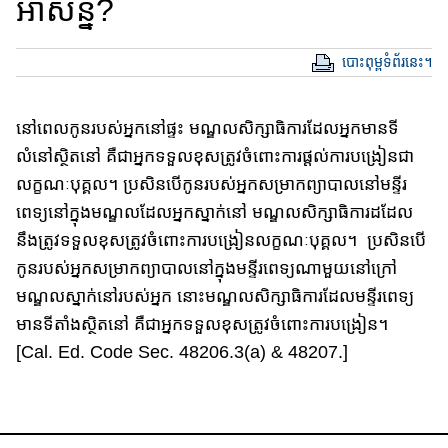
អាសន្ន​?
បោះពុម្ពទំព័រនេះ។
នៅ​ពេលកូនរបស់​អ្នកនៅផ្ទះ មណ្ឌលសិក្សាធិការ​ដែលអ្នក​មានទី
លំនៅស្ថិតនៅ​​ គឺ​ជាអ្នក​​ទទួលខុសត្រូវ​ចំពោះការ​ផ្តល់​ការបង្រៀន​ជា​
លក្ខណៈ​បុគ្គល​​។​ ប្រសិន​បើ​កូ​នរបស់អ្នកសម្រាកព្យាបាល​នៅមន្ទីរ
ពេទ្យ​នៅក្នុងមណ្ឌល​ដែល​​អ្នក​ស្នាក់នៅ​ មណ្ឌលសិក្សាធិការ​​ដដែល
នឹង​ត្រូវទទួលខុសត្រូវ​ចំពោះការបង្រៀនលក្ខណៈ​បុគ្គល​​​។​​ ប្រសិនបើ
កូនរបស់អ្នក​សម្រាកព្យាបាលនៅក្នុងមន្ទីរពេទ្យណាមួយ​នៅ​ក្រៅ​
មណ្ឌលស្នាក់នៅរបស់អ្នក​ នោះមណ្ឌលសិក្សាធិការដែល​មន្ទីរ​ពេទ្យ​
មាន​ទីតាំង​​ស្ថិតនៅ គឺជាអ្នកទទួលខុសត្រូវ​ចំពោះការ​បង្រៀន​។​
[Cal. Ed. Code Sec. 48206.3(a) & 48207.]