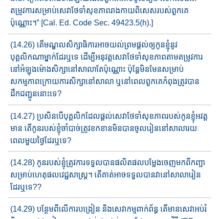
តម្រូវ​ការសម្រាប់សេវា​ថែទាំសុខភាព​រាងកាយពិសេស​របស់ពួកគេ​
ប៉ុណ្ណោះ។” [Cal. Ed. Code Sec. 49423.5(h).]
(14.26) តើមណ្ឌលសិក្សាធិការ​អាច​យល់ព្រម​ផ្តល់​ឲ្យកូនខ្ញុំ​នូវ​
បុគ្គលិកណា​​ម្នាក់​ដែរ​ឬ​ទេ ដើម្បី​អនុវត្ត​សេវាថែទាំ​សុខភាព​តាមតម្រូវការ​
នៅអំឡុង​​ម៉ោង​សិក្សា​នៅសាលា​តែប៉ុណ្ណោះ ប៉ុន្តែ​មិនមែន​សម្រាប់
សកម្មភាព​​ក្រោយ​​ការ​​សិក្សា​​​នៅ​​​សាលា​ ឬនៅពេល​ពួកគេកំពុងត្រូវ​បាន​
ដឹកជញ្ជូន​នោះទេ?
(14.27) ប្រសិនបើ​បុគ្គលិក​ដែលផ្តល់​សេវា​ថែទាំសុខភាព​​របស់កូនខ្ញុំ​អវត្ត​
មាន តើ​កូនរបស់ខ្ញុំ​ចាំបាច់ត្រូវ​ខកខានមិនបានចូលរៀន​នៅសាលា​​រយៈ​
ពេលមួយថ្ងៃ​ដែរឬទេ​?
(14.28) កូនរបស់ខ្ញុំ​ត្រូវ​ការ​ទទួលបានផលិត​ផល​បម្លែង​ចេញមក​ពីកញ្ឆា​
សម្រាប់​ហេតុផលវេជ្ជសាស្ត្រ​។ តើ​គាត់អាច​ទទួលបានវា​នៅសាលា​រៀន​​
ដែរឬទេ​??
(14.29) បន្ថែម​ពីលើការ​បង្រៀន និង​សេវាកម្មពាក់ព័ន្ធ​ តើ​មាន​សេវាអប់រំ​