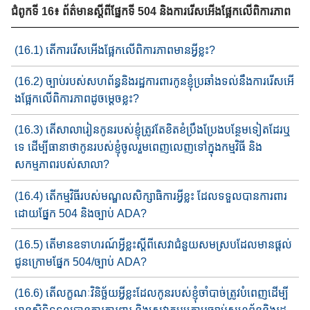
ជំពូកទី 16៖ ព័ត៌មានស្តីពីផ្នែកទី 504 និងការរើសអើងផ្អែកលើពិការភាព
(16.1) តើការរើសអើង​ផ្អែកលើ​ពិការភាព​មានអ្វីខ្លះ​?
(16.2) ច្បាប់របស់សហព័ន្ធនិង​រដ្ឋការពារ​កូនខ្ញុំ​ប្រឆាំង​ទល់នឹងការ​​​រើ​ស​​អើ​
ង​ផ្អែកលើ​ពិការភាព​ដូចម្តេចខ្លះ​?
(16.3) តើ​សាលារៀន​កូនរបស់ខ្ញុំ​ត្រូវតែ​ខិតខំប្រឹងប្រែង​បន្ថែមទៀត​ដែរ​ឬ​
ទេ​ ដើម្បីធានាថា​កូនរបស់ខ្ញុំ​ចូលរួម​ពេញលេញ​ទៅក្នុង​កម្មវិធី និង​
សកម្មភាពរបស់សាលា​?
(16.4) តើ​កម្មវិធី​​របស់​មណ្ឌលសិក្សាធិការអ្វីខ្លះ​ ដែល​ទទួលបាន​ការពារ​
ដោយ​ផ្នែក 504 និង​ច្បាប់ ADA?
(16.5) តើមាន​​ឧទាហរណ៍​អ្វីខ្លះ​​ស្តីពី​សេវាជំនួយ​សមស្រប​​ដែលមានផ្តល់​
ជូន​ក្រោមផ្នែក​ 504/ច្បាប់​ ADA?
(16.6) តើលក្ខណៈវិនិច្ឆ័យ​អ្វីខ្លះ​ដែល​កូនរបស់ខ្ញុំ​ចាំបាច់ត្រូវបំពេញ​ដើម្បី​