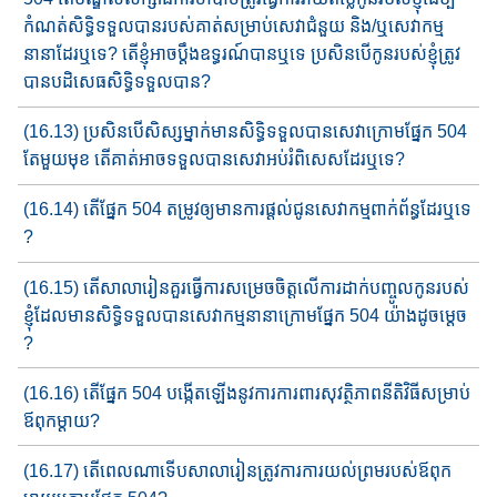
កំណត់​​សិទ្ធិទទួលបានរបស់គាត់​សម្រាប់សេវាជំនួយ និង/ឬ​សេវាកម្ម​
នានា​ដែរ​ឬ​ទេ​? តើ​ខ្ញុំអាច​ប្តឹង​ឧទ្ធរណ៍​បានឬទេ ប្រសិនបើកូនរបស់ខ្ញុំ​ត្រូវ​
បានបដិសេធសិទ្ធិទទួលបាន?
(16.13) ប្រសិនបើសិស្ស​ម្នាក់​មានសិទ្ធិទទួលបានសេវា​ក្រោមផ្នែក​ 504
តែមួយ​មុខ តើ​គាត់​អាច​ទទួលបាន​សេវា​អប់រំ​ពិសេស​ដែរឬទេ​?
(16.14) តើផ្នែក​ 504 តម្រូវ​ឲ្យមាន​ការផ្តល់ជូនសេវាកម្មពាក់ព័ន្ធដែរឬទេ​
?
(16.15) តើ​សាលា​រៀន​គួរធ្វើការសម្រេចចិត្ត​លើការដាក់​បញ្ចូលកូនរបស់​
ខ្ញុំ​​ដែលមានសិទ្ធិទទួល​បានសេវាកម្ម​នានា​​​ក្រោមផ្នែក​ 504 យ៉ាង​ដូចម្តេ​ច​
?
(16.16) តើផ្នែក​ 504 បង្កើត​ឡើង​នូវ​ការការពារសុវត្ថិភាព​​នីតិវិធី​សម្រាប់​
ឪពុកម្តាយ​?
(16.17) តើពេលណា​ទើបសាលា​រៀនត្រូវការ​ការយល់ព្រម​របស់​ឪពុក​