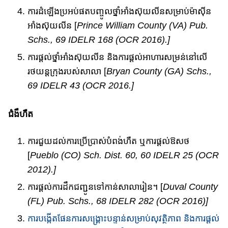
ការដំឡើងប្រអប់​ផត​​បញ្ចូលថ្នាំអាំងស៊ុយលីនសម្រាប់​ម៉ាស៊ីន​
អាំងស៊ុយ​​លីន​ [
Prince William County (VA) Pub.
Schs., 69 IDELR 168 (OCR 2016).]
ការផ្តល់​ថ្នាំ​អាំងស៊ុយលីន​ និង​ការផ្តល់អាហារ​សម្រន់​នៅលើ​
រថយន្ត​ក្រុង​​របស់សាលា​ [
Bryan County (GA) Schs.,
69 IDELR 43 (OCR 2016.]
ជំងឺ​ហឺត​
ការជួយ​ដល់ការប្រើប្រាស់​បំពង់ហឺត ឬ​ការផ្តល់ឱសថ​
[
Pueblo (CO) Sch. Dist. 60, 60 IDELR 25 (OCR
2012).]
ការផ្តល់​ការដឹកជញ្ជូន​​ទៅកាន់​សាលា​រៀន​។ [
Duval County
(FL) Pub. Schs., 68 IDELR 282 (OCR 2016)]
ការបង្កើត​ផែនការសង្គ្រោះបន្ទាន់សម្រាប់សុវត្ថិភាព​ និង​ការ​ផ្តល់