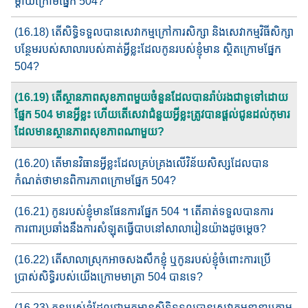
ម្តាយ​​ក្រោមផ្នែក​ 504?
(16.18) តើ​សិទ្ធិ​ទទួលបានសេវាកម្ម​ក្រៅការសិក្សា​ និង​សេវាកម្ម​វិធីសិក្សា​
បន្ថែម​​របស់សាលា​របស់គាត់​អ្វីខ្លះ​ដែលកូនរបស់ខ្ញុំមាន ​ស្ថិតក្រោម​ផ្នែក​
504?
(16.19) តើ​ស្ថានភាព​សុខភាព​មួយ​ចំនួន​ដែល​បានរ៉ាប់រង​ជាទូទៅដោយ​
ផ្នែក​ 504 មានអ្វីខ្លះ​ ហើយតើ​សេវា​ជំនួយ​​អ្វីខ្លះ​ត្រូវបានផ្តល់ជូនដល់​កុមារ​​​
ដែលមានស្ថានភាព​សុខភាពណាមួយ?
(16.20) តើ​មានវិធានអ្វីខ្លះ​ដែលគ្រប់គ្រង​លើវិន័យសិស្ស​ដែលបាន​​
កំណត់​ថា​​មាន​ពិការភាព​ក្រោមផ្នែក​ 504?
(16.21) កូនរបស់ខ្ញុំ​មានផែនការ​ផ្នែក​ 504 ។​ តើ​គាត់​ទទួលបានការ
ការពារ​ប្រឆាំង​​នឹង​ការ​សំឡុត​ធ្វើបាប​នៅសាលា​រៀន​យ៉ាង​ដូចម្តេច​?​
(16.22) តើសាលាស្រុកអាចសងសឹកខ្ញុំ ឬកូនរបស់ខ្ញុំចំពោះការប្រើ
ប្រាស់សិទ្ធិរបស់យើងក្រោមមាត្រា 504 បានទេ?
(16.23) កូនរបស់ខ្ញុំ​ដែលជាអ្នកមានសិទ្ធិ​ទទួលបានសេវាកម្ម​នានាក្រោម​