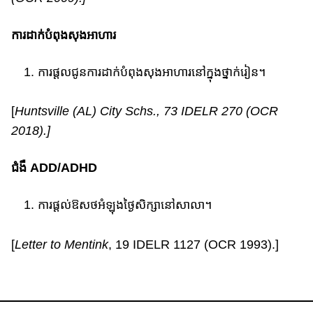
ការដាក់បំពុង​សុង​អាហារ
ការផ្តលជូនការដាក់បំពុងសុងអាហារនៅក្នុងថ្នាក់រៀន​។
[
Huntsville (AL) City Schs.,
73 IDELR 270 (OCR
2018).]
ជំងឺ ADD/ADHD
ការផ្តល់​ឱសថអំឡុង​ថ្ងៃសិក្សា​នៅសាលា​។​
[
Letter to Mentink
, 19 IDELR 1127 (OCR 1993).]