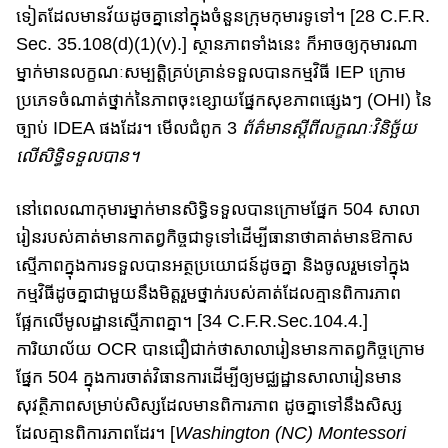
ទៀត​ដែលមានវ័យដូចគ្នា​នៅក្នុងចំនួន​ក្រុមកុមារទូទៅ​។​ [28 C.F.R.
Sec. 35.108(d)​(1)​(v).] ស្ថានភាព​ទាំងនេះ​ ក៏អាច​ឲ្យកុមារណា
ម្នាក់​មាន​លក្ខណៈសម្បត្តិ​គ្រប់​គ្រា​ន់​​ទទួលបាន​កម្មវិធី​ IEP ក្រោម​
ប្រភេទ​ចំណាត់ថ្នាក់​នៃភាព​ចុះខ្សោយ​ផ្នែកសុខភាព​ផ្សេងៗ (OHI)​ នៃ​
ច្បាប់​ IDEA ផងដែរ​។ មើល​ជំពូក 3
ព័ត៌មាន​ស្តីពីលក្ខណៈ​វិនិច្ឆ័យ​
លើ​សិទ្ធិទទួលបាន​​​។
នៅពេលណា​កុមារម្នាក់​មានសិទ្ធិទទួលបានក្រោមផ្នែក​ 504 សាលា
រៀន​របស់​គាត់​មាន​កាតព្វកិច្ច​ជាទូទៅ​ដើម្បី​ធានា​ថា​គាត់​មាន​ឱកាស​
ស្មើភាព​ក្នុងការទទួលបាន​អត្ថប្រយោជន៍ដូចគ្នា និង​ចូលរួមទៅក្នុង​
កម្មវិធី​ដូចគ្នា​ជាមួយនឹង​មិត្តរួមថ្នាក់​របស់​គាត់​ដែលគ្មានពិការភាព​
ផ្អែកលើមូលដ្ឋានស្មើភាព​គ្នា​។​ [34 C.F.R.Sec.104.4.]
ការិយាល័យ OCR បាន​ជឿជាក់ថា​សាលារៀន​មាន​កាតព្វកិច្ច​​ក្រោម
ផ្នែក​ 504 ក្នុង​ការចាត់វិធានការ​ដើម្បី​ឲ្យ​​មជ្ឈដ្ឋានសាលារៀន​មាន
សុវត្ថិភាព​សម្រាប់សិស្ស​ដែល​​​មានពិការភាព​​ ដូចគ្នាទៅនឹង​សិស្ស​
ដែល​គ្មាន​ពិការ​ភាព​ដែរ​។ [
Washington (NC) Montessori