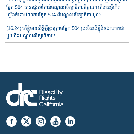
ផ្នែក​ 504 បាន​ផ្ទេរ​ទៅកាន់មណ្ឌល​សិក្សា​ធិការ​​​ថ្មី​មួយ​។​ តើមានអ្វីកើត​
ឡើង​​ចំពោះ​ផែនការ​ផ្នែក 504 ពីមណ្ឌលសិក្សា​ធិការមុន​?
(16.24) តើខ្ញុំ​មានសិទ្ធិអ្វីខ្លះ​ក្រោមផ្នែក​ 504 ប្រសិនបើខ្ញុំមិនឯកភាព​ជា​
មួយ​​នឹង​មណ្ឌលសិក្សាធិការ​?