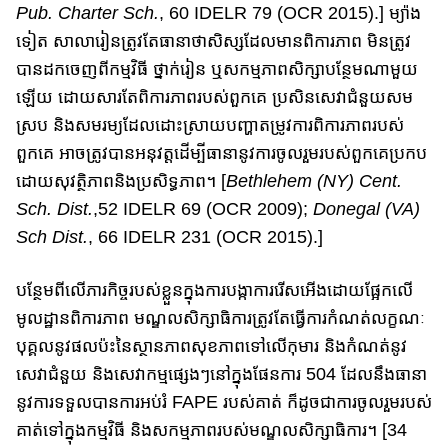
Pub. Charter Sch.
, 60 IDELR 79 (OCR 2015).] ម្យ៉ាង
ទៀត​ សាលារៀន​ត្រូវតែ​ធានា​ថាសិស្ស​ដែលមានពិការភាព​ មិនត្រូវ​
បាន​ដកចេញ​​ពី​កម្មវិ​ធី​ ថ្នាក់រៀន ឬ​សកម្មភាព​សិក្សា​បន្ថែម​ណាមួយ​
ឡើយ​ ដោយសារតែ​ពិការ​ភា​ព​របស់​​​ពួកគេ​ ប្រសិនសេវាជំនួយ​សម
ស្រប​ និង​សមរម្យ​ដែល​ដោះស្រាយ​បញ្ហា​តម្រូវ​ការពិការភាព​របស់
ពួកគេ​ អាច​ត្រូវបានអនុវត្ត​​ដើម្បីធានា​នូវ​ការចូលរួម​របស់ពួក​គេ​ប្រកប​
ដោយសុវត្ថិភាព​និង​ប្រសិទ្ធភាព​។​ [
Bethlehem (NY) Cent.
Sch. Dist.
,52 IDELR 69 (OCR 2009);
Donegal (VA)
Sch Dist.
, 66 IDELR 231 (OCR 2015).]
បន្ថែម​ពីលើភារកិច្ច​​របស់ខ្លួនក្នុងការ​បង្កា​ការរើសអើង​ដោយផ្អែកលើ​
មូលដ្ឋាន​ពិការភាព មណ្ឌលសិក្សា​ធិការ​​ត្រូវ​តែ​ធ្វើការកំណត់​លក្ខណៈ
បុគ្គល​នូវ​ផលប៉ះនៃ​ស្ថានភា​ព​សុខភាព​ទៅលើកុមារ​​ និង​កំណត់នូវ​
សេវា​ជំនួយ និង​សេវាកម្មផ្សេងៗ​នៅក្នុងផែនការ​ 504 ដែលនឹង​ធានា​
នូវ​​ការ​ទទួលបានការអប់រំ FAPE របស់​គាត់​ ក៏ដូចជា​ការចូលរួមរបស់
គាត់​ទៅក្នុងកម្មវិធី​ និង​សកម្មភាព​របស់​មណ្ឌលសិក្សា​ធិការ​។​ [34