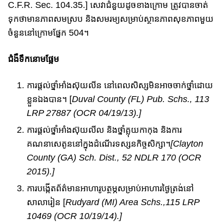
C.F.R. Sec. 104.35.] សេវាជំនួយ​ដូចខាងក្រោម​ ត្រូវបាន​ចាត់
ទុក​ថា​​មានភាព​សមស្រប និង​សមរម្យ​​សម្រាប់​ស្ថានភាព​សុខភាព​​មួយ​
ចំនួន​នៅ​ក្រោម​ផ្នែក​ 504។
ជំងឺ​ទឹកនោមផ្អែម
ការផ្តល់​ថ្នាំអាំង​ស៊ុយលីន​ នៅពេលសិស្ស​មិនអាច​ចាក់ថ្នាំដោយ
ខ្លួន​ឯងបា​ន។ [
Duval County (FL) Pub. Schs., 113
LRP 27887 (OCR 04/19/13).]
ការ​ផ្តល់ថ្នាំអាំងស៊ុយលីល និងថ្នាំ​​គ្លុយកាកុង​ និងការ​
គណនាសេតូន​នៅក្នុងដំណើរទស្សនកិច្ច​សិក្សា​។
[Clayton
County (GA) Sch. Dist., 52 NDLR 170 (OCR
2015).]
ការបង្កើតព័ត៌មានអាហារូបត្ថម្ភ​សម្រាប់​អាហារថ្ងៃ​ត្រង់នៅ
សាលា​រៀន​ [
Rudyard (MI) Area Schs.,115 LRP
10469 (OCR 10/19/14).]