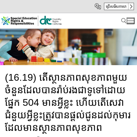
Skip
Skip
ជ្រើសរើសភាសា
to
to
Main
sub
Content
navigation
Search for:
(16.19) តើ​ស្ថានភាព​សុខភាព​មួយ​
ចំនួន​ដែល​បានរ៉ាប់រង​ជាទូទៅដោយ​
ផ្នែក​ 504 មានអ្វីខ្លះ​ ហើយតើ​សេវា​
ជំនួយ​​អ្វីខ្លះ​ត្រូវបានផ្តល់ជូនដល់​កុមារ​​​
ដែលមានស្ថានភាព​សុខភាព