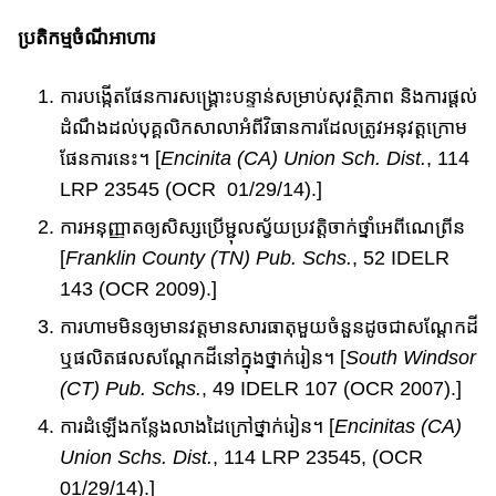
ប្រតិកម្ម​ចំណីអាហារ​
ការបង្កើត​ផែនការសង្គ្រោះបន្ទាន់សម្រាប់សុវត្ថិភាព​ និង​ការ​ផ្តល់
ដំណឹង​​ដល់បុគ្គលិក​សាលា​អំពី​វិធាន​ការ​​​​ដែលត្រូវអនុវត្ត​ក្រោម
ផែនការនេះ​។ [
Encinita (CA) Union Sch. Dist.
, 114
LRP 23545 (OCR 01/29/14).]
ការអនុញ្ញាតឲ្យសិស្ស​ប្រើ​ម្ជុលស្វ័យប្រវត្តិ​ចាក់​​ថ្នាំ​អេពីណេព្រីន
[
Franklin County (TN) Pub. Schs.
, 52 IDELR
143 (OCR 2009).]
ការហាមមិនឲ្យមាន​វត្តមាន​សារធាតុ​មួយចំនួន​ដូចជា​សណ្តែកដី
ឬ​ផលិតផល​សណ្តែកដី​នៅក្នុង​ថ្នាក់​រៀន​​។ [
South Windsor
(CT) Pub. Schs.
, 49 IDELR 107 (OCR 2007).]
ការដំឡើង​កន្លែងលាងដៃ​ក្រៅថ្នាក់រៀន​។​ [
Encinitas (CA)
Union Schs. Dist.
, 114 LRP 23545, (OCR
01/29/14).]