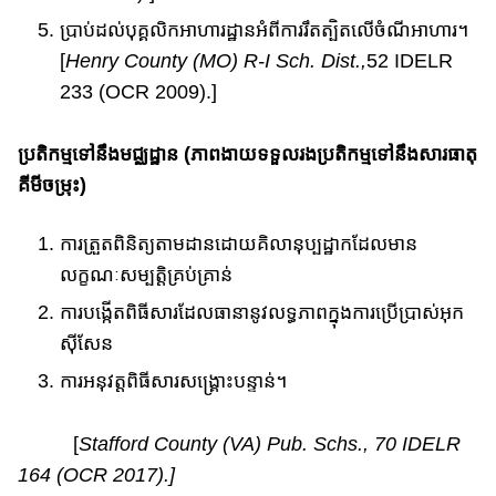
ប្រាប់ដល់បុគ្គលិក​អាហារដ្ឋាន​​អំពីការរឹតត្បិត​លើចំណីអាហារ​។
[
Henry County (MO) R-I Sch. Dist.,
52 IDELR
233 (OCR 2009).]
ប្រតិកម្ម​ទៅនឹងមជ្ឈដ្ឋាន (ភាព​ងាយទទួលរងប្រតិកម្មទៅនឹងសារធាតុ​​
គីមីចម្រុះ)
ការត្រួតពិនិត្យ​តាមដានដោយ​គិលានុប្បដ្ឋាកដែលមាន
លក្ខណៈសម្បត្តិ​គ្រប់គ្រាន់​
ការបង្កើត​ពិធីសារ​ដែលធានា​នូវ​លទ្ធភាព​ក្នុងការ​ប្រើប្រាស់​អុក
ស៊ីសែន​
ការអនុវត្ត​ពិធីសារ​សង្គ្រោះបន្ទាន់​។
[
Stafford County (VA) Pub. Schs.,
70 IDELR
164 (OCR 2017).]