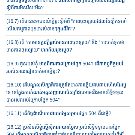
មាន​​សិទ្ធិទទួលបានការ​ការពារ​ និង​សេវាកម្ម​ក្រោមច្បាប់​សហព័ន្ធ​និង​រដ្ឋ​​
ស្តីពីការមិនរើសអើង?
(16.7) តើមានឧទាហរណ៍​អ្វីខ្លះ​ស្តីអំពី​ “ភាព​ចុះខ្សោយដែល​រឹតត្បិត​ទូទៅ​
លើ​​​​សកម្មភាព​មុខងារសំខាន់ៗ​ក្នុងជីវិត​”?
(16.8) តើ​ “ការ​មានប្រវត្តិ​​ធ្លាប់មានភាព​ចុះ​ខ្សោយ​” និង​ “ការចាត់ទុកថា​
មាន​​​​ភាព​ចុះខ្សោយ​” មានន័យ​ដូចម្តេច​?
(16.9) កូនរបស់ខ្ញុំ​ មានពិការភាព​ក្រោមផ្នែក 504។ តើ​កាតព្វកិច្ច​អប់រំ​
របស់​​សាលារៀនគាត់​មានអ្វីខ្លះ​?
(16.10) តើមណ្ឌលសិក្សាធិការ​​ត្រូវតែ​មានការឆ្លើយតបឆាប់រហ័ស​​ដែរឬ​
ទេ នៅក្នុងការ​កំណត់​អត្តសញ្ញាណ​សិស្ស​ដែល​​អាច​នឹង​មាន​សិទ្ធិ​ទទួល​​
បានសេវាអប់រំ​ក្រោមផ្នែក​ 504?
(16.11) តើ​កិច្ច​ដំណើរការ​វាយតម្លៃ​​សម្រាប់ផ្នែក​ 504 គឺជា​អ្វី​​?
(16.12) ប្រសិនបើខ្ញុំស្នើសុំ​ការវាយតម្លៃ​សម្រាប់​សិទ្ធិទទួលបានផ្នែក​
504 តើ​​មណ្ឌលសិក្សាធិការ​ចាំបាច់ត្រូវ​ធ្វើការ​វាយ​តម្លៃ​កូនរបស់ខ្ញុំ​ដើម្បី​