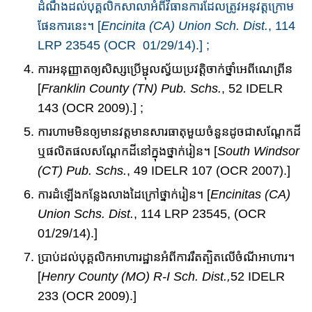
ដំណឹង​​​ដល់បុគ្គលិក​សាលា​អំពី​វិធាន​ការ​​​ដែលត្រូវអនុវត្ត​ក្រោម
ផែនការនេះ​។ [
Encinita (CA) Union Sch. Dist.
, 114
LRP 23545 (OCR 01/29/14).] ;
ការអនុញ្ញាតឲ្យសិស្ស​ប្រើ​ម្ជុលស្វ័យប្រវត្តិ​ចាក់​​ថ្នាំ​អេពីណេព្រីន
[
Franklin County (TN) Pub. Schs.
, 52 IDELR
143 (OCR 2009).] ;
ការហាមមិនឲ្យមាន​វត្តមាន​សារធាតុ​មួយចំនួន​ដូចជា​សណ្តែកដី
ឬ​ផលិតផល​សណ្តែកដី​នៅក្នុង​ថ្នាក់​រៀន​​។ [
South Windsor
(CT) Pub. Schs.
, 49 IDELR 107 (OCR 2007).]
ការដំឡើង​កន្លែងលាងដៃ​ក្រៅថ្នាក់រៀន​។​ [
Encinitas (CA)
Union Schs. Dist.
, 114 LRP 23545, (OCR
01/29/14).]
ប្រាប់ដល់បុគ្គលិក​អាហារដ្ឋាន​​អំពីការរឹតត្បិត​លើចំណីអាហារ​។
[
Henry County (MO) R-I Sch. Dist.,
52 IDELR
233 (OCR 2009).]