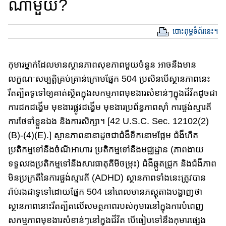
ណាមួយ?
បោះពុម្ពទំព័រនេះ។
កុមារម្នាក់ដែលមានស្ថានភាព​សុខភាព​មួយចំនួន​​ អាច​នឹង​មាន
លក្ខណៈ​សម្បត្តិ​គ្រប់​គ្រាន់​ក្រោមផ្នែក​ 504 ប្រសិនបើ​ស្ថានភាព​នេះ
រឹតត្បិត​ទូទៅ​ឲ្យគាត់ស្ថិតក្នុង​សកម្មភាព​មុខងារ​សំខាន់​ៗ​ក្នុង​ជីវិត​ដូចជា​
ការ​ដក​ដង្ហើម មុខងារ​ផ្លូវដង្ហើម មុខងារ​​​ប្រព័ន្ធភាពស៊ាំ​ ការផ្ចង់ស្មារតី
ការថែទាំ​ខ្លួនឯង និង​ការសិក្សា​។ [42 U.S.C. Sec. 12102(2)
(B)-(4)(E).] ស្ថានភាព​នានា​ដូចជា​ជំងឺ​ទឹកនោមផ្អែម ជំងឺហឺត
ប្រតិកម្ម​ទៅ​នឹង​ចំណីអាហារ​ ប្រតិកម្ម​ទៅនឹង​មជ្ឈដ្ឋាន​ (ភាព​ងាយ
ទទួលរង​ប្រតិកម្ម​ទៅ​នឹង​​សារធាតុ​​គីមីចម្រុះ​) ជំងឺ​ឆ្កួតជ្រូក និង​ជំងឺ​ភាព​
មិនប្រក្រតីនៃ​ការ​ផ្ចង់​ស្មារតី (ADHD) ស្ថានភាព​ទាំងនេះ​ត្រូវបាន
រ៉ាប់រង​ជាទូទៅដោយផ្នែក​ 504 នៅពេលមាន​ភស្តុតាង​បង្ហាញ​ថា​​
ស្ថានភាព​នោះ​រឹតត្បិត​លើ​សមត្ថភាព​របស់កុមារ​នៅក្នុង​ការ​បំពេញ​
សកម្មភាព​មុខងារ​សំខាន់ៗ​នៅក្នុងជីវិត​ បើ​ធៀប​ទៅនឹង​កុមារផ្សេង