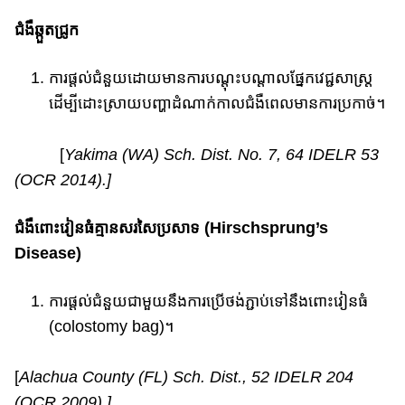
ជំងឺឆ្កួតជ្រូក​
ការផ្តល់ជំនួយ​ដោយមានការបណ្តុះ​បណ្តាល​ផ្នែកវេជ្ជសាស្ត្រ​
ដើម្បី​ដោះស្រាយបញ្ហាដំណាក់​កាលជំងឺ​ពេល​មាន​​​​ការប្រកាច់​។​
[
Yakima (WA) Sch. Dist. No. 7
, 64 IDELR 53
(OCR 2014).]
ជំងឺ​ពោះវៀនធំគ្មានសរសៃ​ប្រសាទ (Hirschsprung’s
Disease)
ការផ្តល់ជំនួយ​ជាមួយនឹង​ការប្រើថង់ភ្ជាប់ទៅនឹងពោះវៀនធំ​
(colostomy bag)។​
[
Alachua County (FL) Sch. Dist.,
52 IDELR 204
(OCR 2009).]