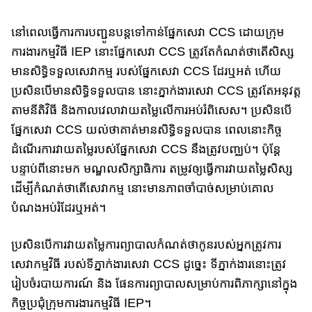
នៅពេលធ្វើការ​ការបញ្ជូនបន្ត​ទៅកាន់ផ្នែក​​សេវា​ CCS ដោយក្រុម
ការងារកម្មវិធី​ IEP នោះ​ផ្នែក​​សេវា​ CCS ត្រូវតែកំណត់ថាតើសិស្ស
មានសិទ្ធិទទួលសេវាកម្ម របស់​​ផ្នែក​សេវា​ CCS ដែរឬអត់​ ហើយ​
ប្រសិន​បើ​មាន​សិទ្ធិទទួល​បាន នោះ​ភ្នាក់​ងារ​សេវា CCS ត្រូវតែ​អនុវត្ត
តាមនីតិវិធី និង​កាល​​វេលាវា​យ​តម្លៃ​លើការ​​អប់រំ​ពិសេស​។ ប្រសិនបើ
ផ្នែក​​សេវា​ CCS យល់ថាគាត់មានសិទ្ធិទទួលបាន ពេលនោះ​កិច្ច​
ដំណើ​រ​​​​ការវាយតម្លៃរបស់​ផ្នែក​​សេវា​ CCS នឹងត្រូវបញ្ឈប់។ ប៉ុន្តែ
បន្ទាប់ពីនោះមក​ មណ្ឌល​សិក្សាធិការ​ តម្រូវ​ឲ្យធ្វើការ​​វាយតម្លៃ​សិស្ស
ដើម្បី​កំណត់ថា​តើសេវាកម្ម នោះ​​មាន​ភាព​​ចាំបាច់​​សម្រាប់​គោល​
បំណង​​​អប់រំ​​​ដែរឬអត់។
ប្រសិនបើការវាយតម្លៃការព្យាបាលកំណត់ថាកូនរបស់អ្នកត្រូវការ
សេវា​កម្មវិធី របស់ទីភ្នាក់ងារ​​​សេវា​ CCS ដូច្នេះ ​ទីភ្នាក់ងារនោះ​​ត្រូវ​
រៀបចំរបាយការណ៍ និង ផែនការ​ព្យាបាល​សម្រាប់​ការ​ពិភាក្សា​នៅ​ក្នុង​
កិច្ច​ប្រជុំ​​ក្រុមការងារកម្មវិធី​ IEP។