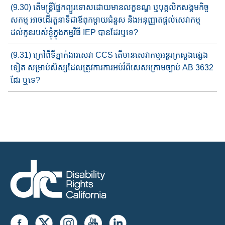
(9.30) តើមន្រ្តីផ្នែក​ព្យួរទោស​ដោយមានលក្ខខណ្ឌ​ ឬបុគ្គលិកសង្គមកិច្ច
សកម្ម​ អាចដើរតួនាទី​ជា​ឪពុកម្តាយ​ជំនួស និងអនុញ្ញាតផ្តល់​​សេវាកម្ម
ដល់​កូនរបស់ខ្ញុំក្នុងកម្មវិធី IEP បាន​ដែរឬទេ?
(9.31) ក្រៅពីទីភ្នាក់ងារ​​សេវា​ CCS តើមានសេវាកម្មអន្តរក្រសួងផ្សេង​
ទៀ​ត ​សម្រាប់សិស្សដែលត្រូវការ​ការអប់រំពិសេសក្រោមច្បាប់ ​AB 3632
ដែរ ឬទេ?