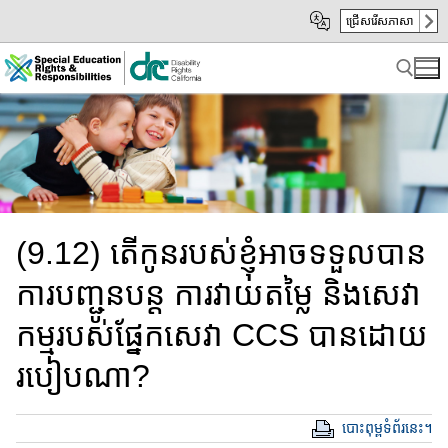
Skip
Skip
ជ្រើសរើសភាសា
to
to
Main
sub
Content
navigation
Search for:
(9.12) តើកូនរបស់ខ្ញុំអាចទទួលបាន
ការបញ្ជូនបន្ត​ ការវាយតម្លៃ និង​សេវា​
កម្មរបស់ផ្នែក​សេវា​ CCS បាន​ដោយ
របៀបណា?
បោះពុម្ពទំព័រនេះ។