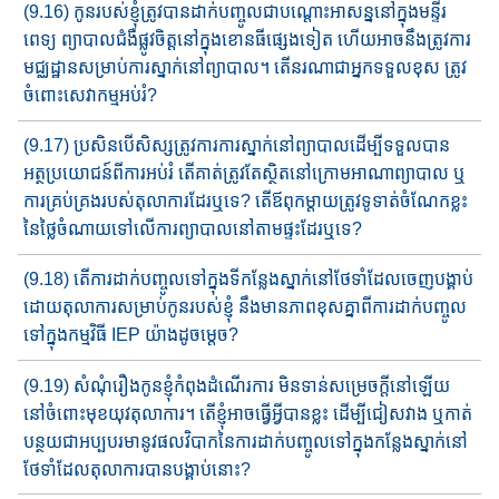
(9.16) កូនរបស់ខ្ញុំត្រូវបានដាក់បញ្ចូល​ជាបណ្តោះអាសន្ននៅក្នុងមន្ទីរ
ពេទ្យ ​ព្យាបាល​ជំងឺ​ផ្លូវចិត្ត​នៅ​ក្នុង​ខោនធី​ផ្សេង​ទៀត ហើយ​អាចនឹង​​​ត្រូវការ
មជ្ឈដ្ឋាន​​សម្រាប់​ការ​ស្នាក់នៅ​ព្យាបាល​។ តើនរ​ណាជា​អ្នក​ទទួលខុស ត្រូវ
ចំពោះសេវាកម្មអប់រំ?
(9.17) ប្រសិនបើសិស្សត្រូវការការស្នាក់នៅ​ព្យាបាលដើម្បីទទួលបាន
អត្ថប្រយោជន៍ពីការអប់រំ តើគាត់ត្រូវ​តែ​ស្ថិត​​នៅក្រោមអាណាព្យាបាល​​ ឬ​
ការ​គ្រប់គ្រង​​​របស់តុលាការដែរឬទេ? តើឪពុកម្តាយត្រូវទូទាត់​ចំណែ​ក​​​ខ្លះ​
នៃថ្លៃចំណាយទៅលើ​ការព្យាបាលនៅ​តាមផ្ទះដែរឬទេ?
(9.18) តើការដាក់បញ្ចូល​ទៅក្នុង​ទីកន្លែង​ស្នាក់នៅថែទាំ​ដែលចេញបង្គាប់
ដោយ​​តុលាការ​សម្រាប់កូនរបស់ខ្ញុំ នឹង​មាន​​ភាព​ខុសគ្នា​ពីការដាក់​បញ្ចូ​ល​ ​
ទៅក្នុង​​កម្មវិធី IEP យ៉ាង​ដូចម្តេច​?
(9.19) សំណុំ​រឿង​កូនខ្ញុំកំពុងដំណើរការ ​មិនទាន់សម្រេចក្តីនៅឡើយ​
នៅ​ចំពោះមុខយុវ​តុលាការ។ តើ​ខ្ញុំអាចធ្វើអ្វីបានខ្លះ​ ដើម្បីជៀសវាង​ ឬ​កាត់
បន្ថយជាអប្បបរមា​នូវ​​ផលវិបាក​នៃការដាក់​បញ្ចូល​ទៅក្នុងកន្លែង​ស្នាក់​នៅ
ថែទាំ​ដែល​​តុលាការបានបង្គាប់​នោះ​?