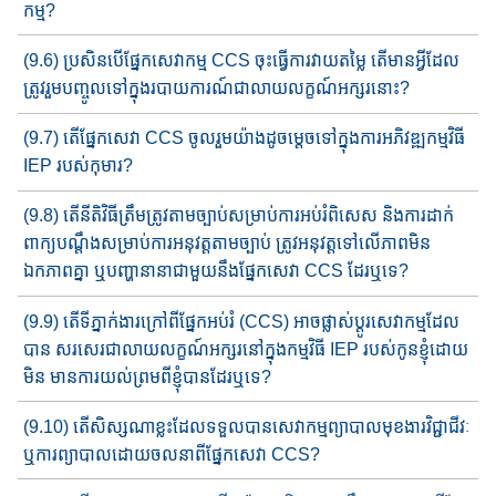
កម្ម?
(9.6) ប្រសិន​បើផ្នែក​សេវាកម្ម​ CCS ចុះ​ធ្វើការវាយ​​តម្លៃ តើមានអ្វីដែល
ត្រូវ​រួមបញ្ចូល​ទៅក្នុង​របាយការណ៍​ជា​លាយ​លក្ខណ៍​​អក្សរនោះ​​?
(9.7) តើផ្នែក​សេវា​ CCS ចូលរួមយ៉ាងដូចម្តេច​ទៅ​ក្នុង​ការអភិវឌ្ឍកម្មវិធី
IEP របស់កុមារ?
(9.8) តើនីតិវិធីត្រឹមត្រូវតាមច្បាប់​សម្រាប់​ការ​អប់រំពិសេស និងការដាក់
ពាក្យ​បណ្ដឹង​សម្រាប់ការ​អនុវត្ត​តាម​ច្បាប់​ ត្រូវ​អនុវត្ត​ទៅលើ​ភាព​មិន
ឯកភាព​គ្នា​ ឬបញ្ហានានា​ជាមួយ​នឹងផ្នែក​​​សេវា​ CCS ដែរឬទេ?
(9.9) តើទីភ្នាក់ងារក្រៅពីផ្នែក​​អប់រំ​ (CCS) អាចផ្លាស់ប្តូរសេវាកម្ម​ដែល
បាន ​សរសេរ​ជាលាយលក្ខណ៍​អក្សរ​នៅ​ក្នុង​កម្មវិធី IEP របស់កូនខ្ញុំដោយ​
មិន មានការយល់ព្រមពីខ្ញុំបាន​ដែរឬទេ?
(9.10) តើសិស្សណាខ្លះដែលទទួលបានសេវាកម្មព្យាបាលមុខងារវិជ្ជាជីវៈ​
ឬការព្យាបាល​ដោយចលនា​ពីផ្នែក​​​​​សេវា​ CCS?