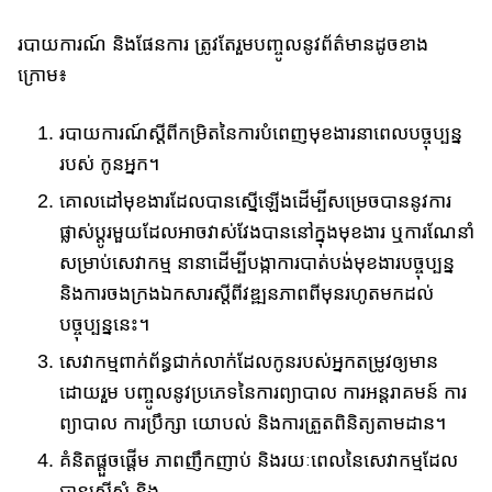
របាយការណ៍ និងផែនការ ត្រូវតែ​រួមបញ្ចូលនូវព័ត៌មានដូចខាង
ក្រោម៖
របាយការណ៍​ស្តីពី​កម្រិត​នៃ​ការ​បំពេញ​មុខងារនាពេលបច្ចុប្បន្ន​
របស់ កូនអ្នក។
គោលដៅ​មុខងារ​ដែលបានស្នើឡើង​ដើម្បីសម្រេចបាន​នូវការ​
ផ្លាស់ប្តូរ​មួយ​ដែល​​អាចវាស់វែង​បាន​​នៅ​ក្នុង​​​មុខងារ ឬការណែនាំ​
សម្រាប់សេវាកម្ម នានា​ដើម្បីបង្កា​ការ​បាត់បង់មុខងារបច្ចុប្បន្ន
និង​ការចងក្រង​ឯកសារ​​ស្តីពី​វឌ្ឍនភាពពីមុន​​រហូត​មកដល់
បច្ចុប្បន្ននេះ​។
សេវាកម្មពាក់ព័ន្ធជាក់លាក់ដែលកូនរបស់អ្នកតម្រូវ​ឲ្យមាន​
ដោយរួម បញ្ចូលនូវ​ប្រភេទនៃការព្យាបាល ការអន្តរាគមន៍ ការ
ព្យាបាល ការប្រឹក្សា យោបល់ និងការត្រួតពិនិត្យតាមដាន​។
គំ​និតផ្តួចផ្តើម ភាពញឹកញាប់ និងរយៈពេលនៃសេវាកម្មដែល
បានស្នើសុំ​ និង