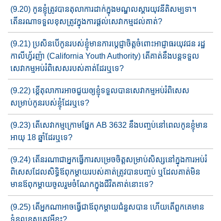
(9.20) កូនខ្ញុំត្រូវបានតុលាការដាក់ក្នុងមណ្ឌលស្តារយុវនីតិសម្បទា​។
តើនរ​ណាទទួលខុសត្រូវក្នុងការផ្តល់សេវាកម្មដល់គាត់?
(9.21) ប្រសិនបើកូនរបស់ខ្ញុំមានការ​ប្តេជ្ញាចិត្តចំពោះអាជ្ញាធរយុវជន រដ្ឋ
កាលីហ្វ័រញ៉ា (California Youth Authority) តើគាត់​​នឹងបន្ត​ទទួល​
សេវាកម្ម​អប់រំ​ពិសេស​របស់គាត់​ដែរឬទេ?
(9.22) ខ្តើតុលាការអាចជួយឲ្យខ្ញុំទទួលបានសេវាកម្មអប់រំពិសេស
សម្រាប់​​កូនរបស់ខ្ញុំដែរឬទេ?
(9.23) តើសេវាកម្មក្រោមផ្នែក​ AB 3632 នឹងបញ្ចប់​នៅពេលកូនខ្ញុំមាន
អាយុ 18 ឆ្នាំដែរឬទេ?
(9.24) តើនរណាជាអ្នកធ្វើការសម្រេចចិត្តសម្រាប់សិស្ស​នៅក្នុង​ការអប់រំ​
ពិសេស​ដែល​សិទ្ធិ​ឪពុកម្តាយ​របស់គាត់​​ត្រូវ​បាន​បញ្ចប់​ ឬដែលគាត់​​​មិន
មាន​ឪពុកម្តាយចូលរួមចំណែក​ក្នុងជីវិតគាត់នោះទេ​​​?
(9.25) តើអ្នកណាអាចធ្វើជាឪពុកម្តាយជំនួសបាន​ ហើយតើពួកគេមាន
ទំនួលខុសត្រូវអ្វីខ្លះ?