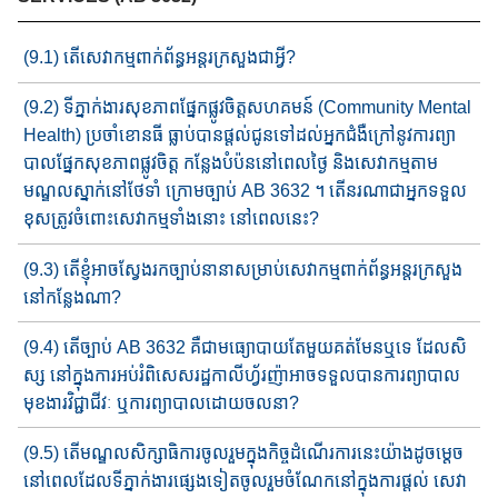
(9.1) តើសេវាកម្មពាក់ព័ន្ធអន្តរក្រសួងជា​អ្វី​?
(9.2) ទីភ្នាក់ងារសុខភាពផ្នែកផ្លូវចិត្តសហគមន៍ (Community Mental
Health) ប្រចាំខោនធី​ ធ្លាប់បាន​ផ្តល់​ជូនទៅដល់អ្នក​ជំងឺ​ក្រៅ​នូវ​​ការ​ព្យា​
បាល​​​​ផ្នែកសុខភាពផ្លូវចិត្ត​ កន្លែង​​បំប៉ន​នៅពេល​ថ្ងៃ និង​សេវាកម្ម​តាម​​
មណ្ឌលស្នាក់នៅ​ថែទាំ​ ក្រោមច្បាប់ AB 3632 ។ តើន​រណាជា​អ្នក​ទទួល
ខុសត្រូវចំពោះសេវាកម្មទាំងនោះ នៅពេលនេះ​?
(9.3) តើខ្ញុំអាចស្វែងរកច្បាប់នានា​សម្រាប់​សេវាកម្មពាក់ព័ន្ធអន្តរក្រសួង
នៅ​កន្លែងណា​​?
(9.4) តើច្បាប់ AB 3632 គឺជាមធ្យោបាយ​តែ​មួយគត់​មែនឬទេ ដែល​សិ​
ស្ស នៅក្នុង​ការ​អប់រំ​ពិសេស​រដ្ឋ​កាលីហ្វ័រញ៉ា​​​អាច​ទទួល​បាន​​​​ការ​ព្យាបាល
មុខងារ​វិជ្ជាជីវៈ ឬការព្យាបាល​ដោយចលនា​?
(9.5) តើមណ្ឌលសិក្សាធិការចូលរួមក្នុងកិច្ច​ដំណើរការ​នេះយ៉ាង​ដូចម្តេច ​
នៅពេល​ដែលទីភ្នាក់ងារ​ផ្សេង​ទៀត​ចូលរួមចំណែក​នៅ​​ក្នុងការផ្តល់ សេវា​