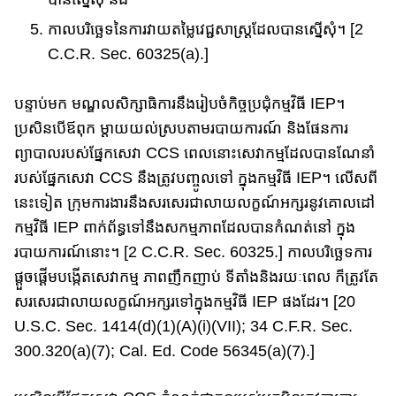
កាលបរិច្ឆេទនៃការវាយតម្លៃវេជ្ជសាស្រ្តដែលបានស្នើសុំ។ [2
C.C.R. Sec. 60325(a).]
បន្ទាប់​មក​​ មណ្ឌលសិក្សាធិការនឹង​រៀបចំ​កិច្ច​ប្រជុំកម្មវិធី IEP។
ប្រសិនបើឪពុក ម្តាយយល់ស្របតាមរបាយការណ៍ និងផែនការ
ព្យាបាលរបស់ផ្នែក​សេវា​ CCS ពេលនោះ​សេវាកម្ម​ដែលបានណែនាំ
របស់ផ្នែក​​សេវា​ CCS នឹងត្រូវបញ្ចូលទៅ ក្នុងកម្មវិធី IEP។ លើសពី
នេះទៀត​ ក្រុមការងារនឹងសរសេរជាលាយលក្ខណ៍​អក្សរ​នូវ​គោលដៅ
កម្មវិធី IEP ពាក់ព័ន្ធ​ទៅនឹង​សកម្មភាព​ដែលបានកំណត់នៅ ក្នុង
របាយការណ៍នោះ​។ [2 C.C.R. Sec. 60325.] កាលបរិច្ឆេទការ​
ផ្តួចផ្តើម​បង្កើត​​​​​សេវាកម្ម ភាពញឹកញាប់ ទីតាំង​និង​រយៈពេល​ ក៏ត្រូវតែ
សរសេរ​ជាលាយ​លក្ខណ៍​អក្សរ​​​ទៅក្នុងកម្មវិធី IEP ផងដែរ។ [20
U.S.C. Sec. 1414(d)(1)​(​A)(i​)(VII); 34 C.F.R. Sec.
300.320(a)(7); Cal. Ed. Code 56345(a)(7).]