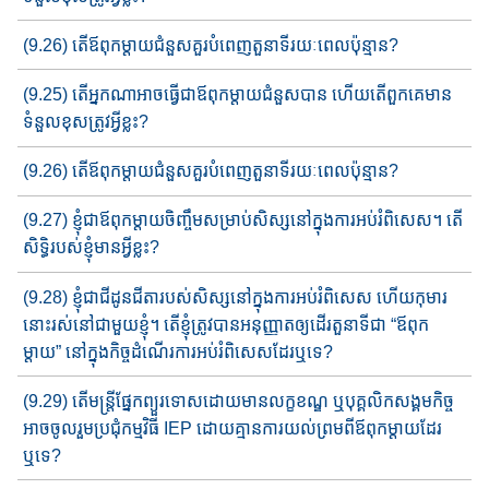
(9.26) តើឪពុកម្តាយជំនួសគួរបំពេញ​តួនាទី​រយៈពេល​ប៉ុន្មាន​?
(9.25) តើអ្នកណាអាចធ្វើជាឪពុកម្តាយជំនួសបាន​ ហើយតើពួកគេមាន
ទំនួលខុសត្រូវអ្វីខ្លះ?
(9.26) តើឪពុកម្តាយជំនួសគួរបំពេញ​តួនាទី​រយៈពេល​ប៉ុន្មាន​?
(9.27) ខ្ញុំជាឪពុកម្តាយចិញ្ចឹមសម្រាប់សិស្សនៅក្នុង​ការអប់រំពិសេស។ តើ​
សិទ្ធិ​របស់​​ខ្ញុំ​មាន​អ្វី​ខ្លះ​?​
(9.28) ខ្ញុំជាជីដូនជីតារបស់សិស្សនៅ​ក្នុង​ការអប់រំពិសេស ហើយកុមារ
នោះ​​រស់នៅជាមួយខ្ញុំ។ តើខ្ញុំត្រូវបានអនុញ្ញាតឲ្យដើរតួនាទី​ជា “ឪពុក
ម្តាយ” នៅក្នុងកិច្ច​ដំណើរការអប់រំពិសេសដែរឬទេ?
(9.29) តើមន្រ្តីផ្នែកព្យួរ​ទោសដោយមានលក្ខខណ្ឌ​ ឬបុគ្គលិកសង្គមកិច្ច
អាចចូលរួមប្រជុំកម្មវិធី IEP ដោយ​គ្មាន​ការយល់ព្រមពីឪពុកម្តាយដែរ
ឬទេ?