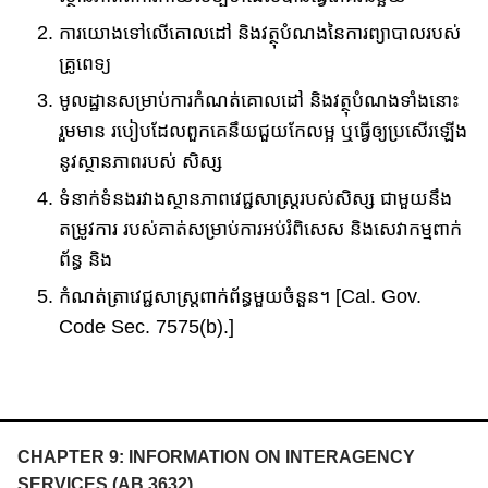
ការយោង​ទៅលើ​គោលដៅ និងវត្ថុបំណង​នៃការព្យាបាលរបស់
គ្រូពេទ្យ
មូលដ្ឋានសម្រាប់ការ​កំណត់គោលដៅ និងវត្ថុបំណង​ទាំងនោះ
រួមមាន របៀប​ដែលពួកគេ​នឹយ​ជួយ​កែ​លម្អ​​ ឬធ្វើឲ្យប្រសើរឡើង​
នូវ​ស្ថានភាពរបស់ សិស្ស
ទំនាក់ទំនងរវាងស្ថានភាពវេជ្ជសាស្រ្តរបស់សិស្ស ជាមួយ​នឹ​ង
តម្រូវការ របស់គាត់សម្រាប់ការអប់រំពិសេស និង​​សេវាកម្ម​ពាក់
ព័ន្ធ និង
កំណត់ត្រាវេជ្ជសាស្រ្តពាក់ព័ន្ធមួយ​ចំនួន​។ [Cal. Gov.
Code Sec. 7575(b).]
CHAPTER 9: INFORMATION ON INTERAGENCY
SERVICES (AB 3632)