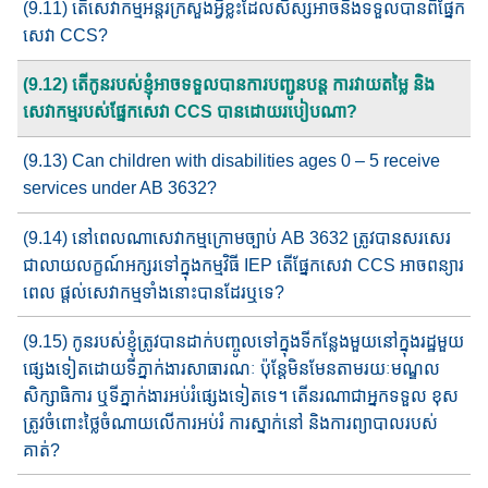
(9.11) តើសេវាកម្មអន្តរក្រសួងអ្វីខ្លះដែលសិស្សអាចនឹងទទួលបាន​ពីផ្នែក​
សេវា CCS?
(9.12) តើកូនរបស់ខ្ញុំអាចទទួលបានការបញ្ជូនបន្ត​ ការវាយតម្លៃ និង​
សេវា​កម្មរបស់ផ្នែក​សេវា​ CCS បាន​ដោយរបៀបណា?
(9.13) Can children with disabilities ages 0 – 5 receive
services under AB 3632?
(9.14) នៅពេលណា​សេវាកម្មក្រោមច្បាប់​​ AB 3632 ត្រូវបានសរសេរ
ជា​លាយលក្ខណ៍​អក្សរ​ទៅក្នុងកម្មវិធី IEP តើ​ផ្នែក​សេវា​ CCS អាចពន្យារ​
ពេល ​​ផ្តល់សេវាកម្មទាំងនោះបាន​ដែរឬទេ?
(9.15) កូនរបស់ខ្ញុំត្រូវបានដាក់បញ្ចូល​ទៅក្នុង​ទីកន្លែង​មួយនៅក្នុង​រដ្ឋមួយ​
ផ្សេងទៀត​ដោយ​ទីភ្នាក់ងារ​សាធារណៈ ប៉ុន្តែមិនមែនតាមរយៈមណ្ឌល
សិក្សាធិការ ឬទីភ្នាក់ងារអប់រំផ្សេងទៀតទេ​។ តើនរ​ណាជាអ្នកទទួល ខុស
ត្រូវចំពោះថ្លៃចំណាយលើ​ការអប់រំ ការស្នាក់នៅ និងការព្យាបាល​របស់
គាត់?