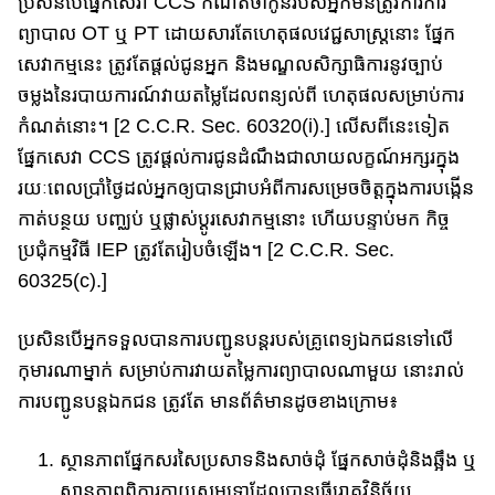
ប្រសិនបើផ្នែក​​សេវា CCS កំណត់ថាកូនរបស់អ្នកមិនត្រូវការការ
ព្យាបាល​ OT ឬ PT ដោយសារតែ​​ហេតុផល​​វេជ្ជសាស្រ្តនោះ​ ផ្នែក​
សេវា​កម្ម​នេះ​​ ត្រូវតែផ្តល់ជូនអ្នក និង​មណ្ឌលសិក្សាធិការ​នូវ​ច្បាប់​
ចម្លង​នៃ​របាយការណ៍​វាយតម្លៃដែលពន្យល់ពី ហេតុផល​សម្រាប់​ការ
កំណត់នោះ។ [2 C.C.R. Sec. 60320(i).] លើសពីនេះទៀត​
ផ្នែក​​សេវា​ CCS ត្រូវផ្តល់ការ​ជូនដំណឹង​ជាលាយលក្ខណ៍អក្សរ​ក្នុង​
រយៈពេល​ប្រាំ​ថ្ងៃ​ដល់​អ្នកឲ្យបានជ្រាបអំពី​​ការសម្រេចចិត្តក្នុងការ​​បង្កើន
កាត់​បន្ថយ បញ្ឈប់ ឬផ្លាស់​ប្តូរសេវាកម្មនោះ​ ហើយ​បន្ទាប់មក​ កិច្ច​
ប្រជុំ​កម្មវិធី IEP ត្រូវតែរៀបចំឡើង។ [2 C.​C​.R. Sec.
60325(c).]
ប្រសិនបើ​អ្នកទទួលបានការបញ្ជូនបន្តរបស់គ្រូពេទ្យឯកជនទៅលើ
កុមារ​ណាម្នាក់​ សម្រាប់​ការវាយតម្លៃ​ការព្យាបាលណាមួយ​ នោះ​រាល់
ការបញ្ជូនបន្តឯកជន ត្រូវតែ ​មានព័ត៌មានដូចខាងក្រោម៖
ស្ថានភាព​ផ្នែក​សរសៃប្រសាទនិងសាច់ដុំ ផ្នែក​សាច់ដុំនិងឆ្អឹង ឬ​
ស្ថានភាព​ពិការ​កាយសម្បទា​ដែល​​បាន​ធ្វើរោគវិនិច្ឆ័យ