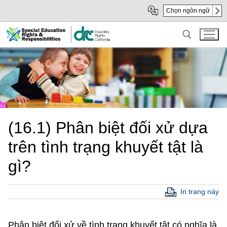
Skip
Skip
Chọn ngôn ngữ
to
to
Main
sub
Content
navigation
Search for:
(16.1) Phân biệt đối xử dựa
trên tình trạng khuyết tật là
gì?
In trang này
Phân biệt đối xử về tình trạng khuyết tật có nghĩa là