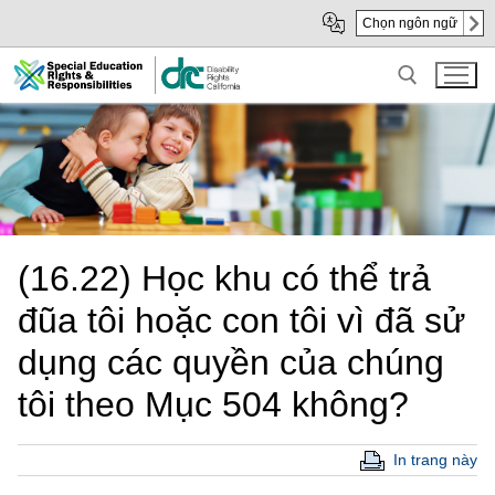
Skip
Skip
Chọn ngôn ngữ
to
to
Main
sub
Content
navigation
Search for:
(16.22) Học khu có thể trả
đũa tôi hoặc con tôi vì đã sử
dụng các quyền của chúng
tôi theo Mục 504 không?
In trang này