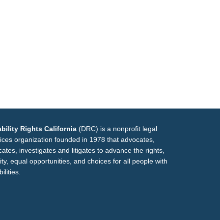
bility Rights California
(DRC) is a nonprofit legal
ices organization founded in 1978 that advocates,
ates, investigates and litigates to advance the rights,
ity, equal opportunities, and choices for all people with
ilities.