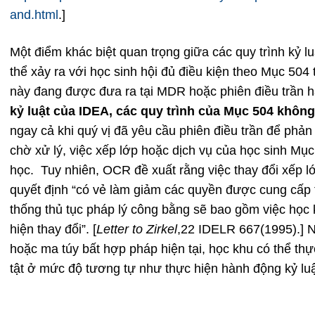
and.html
.]
Một điểm khác biệt quan trọng giữa các quy trình kỷ 
thể xảy ra với học sinh hội đủ điều kiện theo Mục 504 
này đang được đưa ra tại MDR hoặc phiên điều trần 
kỷ luật của IDEA, các quy trình của Mục 504 khôn
ngay cả khi quý vị đã yêu cầu phiên điều trần để phả
chờ xử lý, việc xếp lớp hoặc dịch vụ của học sinh Mục 
học. Tuy nhiên, OCR đề xuất rằng việc thay đổi xếp l
quyết định “có vẻ làm giảm các quyền được cung cấp th
thống thủ tục pháp lý công bằng sẽ bao gồm việc học 
hiện thay đổi”. [
Letter to Zirkel
,22 IDELR 667(1995).] N
hoặc ma túy bất hợp pháp hiện tại, học khu có thể thự
tật ở mức độ tương tự như thực hiện hành động kỷ luật