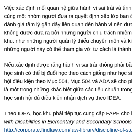
Việc xác định mối quan hệ giữa hành vi sai trái và tìn
cùng một nhóm người đưa ra quyết định xếp lớp ban đ
đánh giá tâm lý gần đây liên quan đến hành vi nên đ
không được đưa ra bởi những người chịu trách nhiệm 
khu, như những người quản lý thiếu chuyên môn và ki
những người này có thể tham gia với tư cách là thành
Nếu xác định được rằng hành vi sai trái không phải bắt
học sinh có thể bị đuổi học theo cách giống như học si
hội điều kiện theo Mục 504, Mục 504 và ADA sẽ cho ph
là một trong những khác biệt giữa các tiêu chuẩn tro
học sinh hội đủ điều kiện nhận dịch vụ theo IDEA.
Theo IDEA, học khu phải tiếp tục cung cấp FAPE cho họ
with Disabilities in Elementary and Secondary Schools
http://corporate.findlaw.com/law-library/discipline-of-st