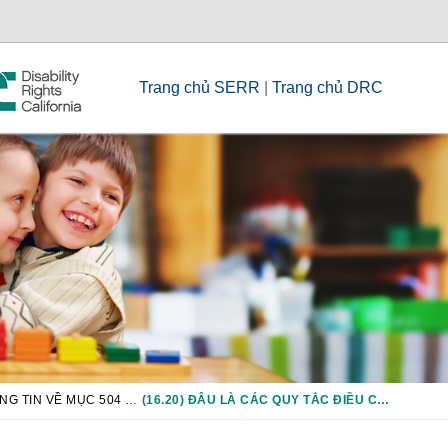
Trang chủ SERR
|
Trang chủ DRC
CHƯƠNG 16: THÔNG TIN VỀ MỤC 504 VÀ
(16.20) ĐÂU LÀ CÁC QUY TẮC ĐIỀU CHỈNH VIỆC KỶ LUẬT HỌC SINH ĐƯỢC XÁC ĐỊNH LÀ MẮC KHUYẾT TẬT THEO MỤC 504?