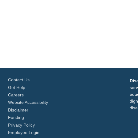
Contact Us
Disa
Get Help
serv
educ
Careers
dign
Website Accessibility
disab
Disclaimer
Funding
Privacy Policy
Employee Login