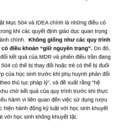
luật Mục 504 và IDEA chính là những điều có
trong khi các quyết định giáo dục quan trọng
hành chính.
Không giống như các quy trình
g có điều khoản “giữ nguyên trạng”.
Do đó,
n đối kết quả của MDR và phiên điều trần đang
504 có thể bị thay đổi hoặc trẻ có thể bị đuổi
ớp của học sinh trước khi phụ huynh phản đối
eo thủ tục pháp lý”, và đề xuất rằng “hệ
khu chờ kết quả của quy trình trước khi thực
ếu hành vi liên quan đến việc sử dụng rượu
c hiện hành động kỷ luật với học sinh khuyết
 với học sinh không khuyết tật.