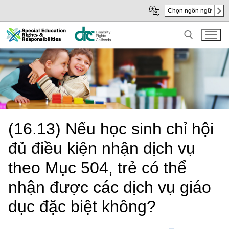
Skip
Skip
Chọn ngôn ngữ
to
to
Main
sub
Content
navigation
Search for:
(16.13) Nếu học sinh chỉ hội
đủ điều kiện nhận dịch vụ
theo Mục 504, trẻ có thể
nhận được các dịch vụ giáo
dục đặc biệt không?