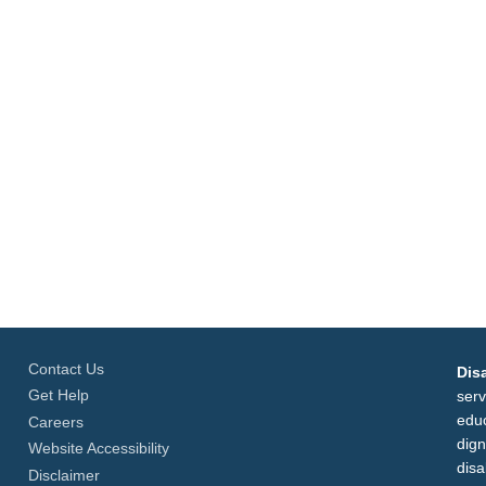
Contact Us
Disa
Get Help
serv
educ
Careers
dign
Website Accessibility
disab
Disclaimer