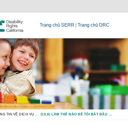
Trang chủ SERR
|
Trang chủ DRC
CHƯƠNG 10: THÔNG TIN VỀ DỊCH VỤ CHUYỂN TIẾP, BAO GỒM GIÁO DỤC NGHỀ NGHIỆP
(10.6) LÀM THẾ NÀO ĐỂ TÔI BẮT ĐẦU CUỘC HỌP LẬP KẾ HOẠCH CHUYỂN TIẾP?