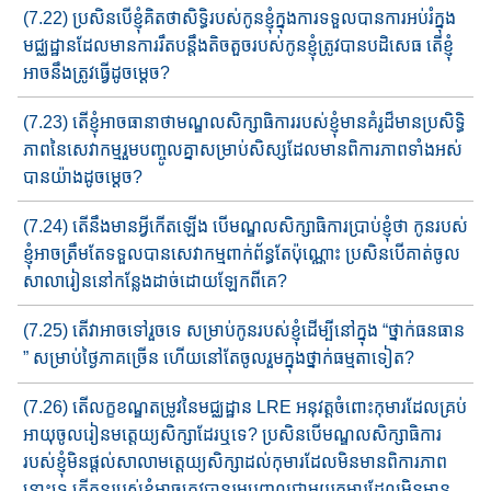
(7.22) ប្រសិនបើខ្ញុំគិតថាសិទ្ធិរបស់កូនខ្ញុំក្នុងការទទួលបានការអប់រំ​ក្នុង​​
មជ្ឈដ្ឋានដែល​មានការរឹ​តបន្តឹង​តិចតួចរបស់កូនខ្ញុំត្រូវបានបដិសេធ តើខ្ញុំ
អាចនឹង​ត្រូវ​ធ្វើដូចម្ដេច?
(7.23) តើខ្ញុំអាចធានាថាមណ្ឌលសិក្សាធិការរបស់ខ្ញុំ​មានគំរូដ៏​មា​នប្រសិ​ទ្ធិ​​
ភាព​នៃ​សេវាកម្មរួមបញ្ចូលគ្នា​សម្រាប់សិស្សដែល​មានពិការភាព​ទាំង​អស់​
បាន​យ៉ាង​ដូចម្ដេច​?
(7.24) តើនឹងមានអ្វីកើតឡើង បើមណ្ឌលសិក្សាធិការប្រាប់ខ្ញុំថា កូនរប​ស់​
ខ្ញុំ​​អាចត្រឹម​តែទទួល​បាន​សេវាកម្ម​ពាក់ព័ន្ធ​តែប៉ុណ្ណោះ​ ប្រសិនបើគាត់​ចូល​
សាលារៀននៅកន្លែងដាច់ដោយឡែកពីគេ?
(7.25) តើវាអាចទៅរួចទេ សម្រាប់កូនរបស់ខ្ញុំដើម្បីនៅក្នុង “ថ្នាក់ធនធា​ន​
” សម្រា​ប់​​​ថ្ងៃភាគច្រើន ហើយនៅតែចូលរួមក្នុងថ្នាក់ធម្មតាទៀត?
(7.26) តើលក្ខខណ្ឌតម្រូវ​នៃ​មជ្ឈដ្ឋាន​ LRE អនុវត្តចំពោះកុមារដែល​គ្រប់​​​
អាយុចូល​រៀន​មត្តេយ្យសិក្សាដែរឬទេ? ប្រសិនបើមណ្ឌ​លសិក្សាធិកា​រ​
របស់ខ្ញុំមិនផ្តល់​សាលា​មត្តេយ្យសិក្សាដល់​កុមារ​ដែល​មិន​មាន​ពិការភា​ព​
នោះទេ​ តើកូនរបស់ខ្ញុំអាចត្រូវបាន​រួមបញ្ចូល​ជាមួយ​កុមារដែល​មិន​មាន​