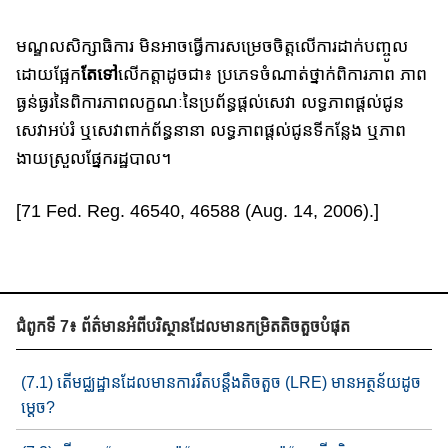
មណ្ឌលសិក្សាធិការ មិនអាចធ្វើការសម្រេចចិត្តលើការដាក់បញ្ចូល
ដោយផ្អែ​ក
តែ​ទៅ​
លើកត្តាដូចជា៖ ប្រភេទ​ចំណាត់ថ្នាក់​ពិការភាព ភាព
ធ្ងន់ធ្ងរនៃពិការភាពលក្ខ​​ណៈ​​​នៃ​​ប្រព័ន្ធផ្តល់សេវា​ លទ្ធភាព​​ផ្ដល់ជូន
សេវា​អប់រំ ​ឬ​សេវាពាក់ព័ន្ធនានា​ លទ្ធភាព​ផ្ត​ល់​​​ជូន​ទី​កន្លែង​ ឬភាព
ងាយស្រួលផ្នែក​រដ្ឋបាល។
[71 Fed. Reg. 46540, 46588 (Aug. 14, 2006).]
ជំពូកទី 7៖ ព័ត៌មានអំពីបរិស្ថានដែលមានកម្រិតតិចតួចបំផុត
(7.1) តើមជ្ឈដ្ឋានដែល​មានការរឹតបន្តឹង​តិចតួច (LRE) មាន​អត្ថន័យ​​ដូច
ម្ដេច?​