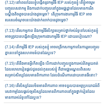
(7.12) នៅពេលដែលខ្ញុំបង្កើតនូវកម្មវិធី IEP​ របស់កូនខ្ញុំ តើខ្ញុំអាចរួម​
បញ្ចូល​​សេវាកម្ម និង​ការ​ដាក់​បញ្ចូល​នៅក្នុង​មជ្ឈដ្ឋាន​ដែលមានការ​រឹត
បណ្ដឹងតិចតួចបានយ៉ាង​ដូចម្តេច​? តើក្រុមការងារ​កម្មវិធី IEP អាច​
សរសេរចំណុចនេះ​យ៉ាង​​ជាក់លាក់បាន​​ដូចម្តេច​?
(7.13) តើសកម្មភាព និងកម្មវិធីសិក្សា​សម្រាប់​ថ្នាក់​​អប់រំទូទៅ​របស់កូន​ខ្ញុំ
អាចត្រូវបាន​បង្កើត​ឡើង​ក្រុមការងារ​កម្មវិធី IEP ដោយរបៀបណា?
(7.14) តើកម្មវិធី IEP របស់កូនខ្ញុំ អាចពង្រីកសកម្មភាពនៃការរួមបញ្ចូល​
គ្នា​នេះ​​ទៅ​ក្នុង​សហគមន៍​​​បានដែរ​ឬទេ?
(7.15) តើនឹងមានអ្វីកើតឡើង បើការដាក់បញ្ចូលក្នុងការអប់រំតែ​មួយ​គត់​
ដែល​សាលារៀនផ្តល់ជូន​ដល់កូន​របស់​ខ្ញុំ គឺ​ជាមជ្ឈ​ម​ណ្ឌ​ល​ពិសេ​ស​
សម្រាប់សិស្សដែលមានពិការភាព ដែលដំណើរការដោយខោន​ធី​នោះ​​?
(7.16) តើសិស្សដែលមិនមានពិការភាព អាចទទួល​បានអត្ថប្រយោជន៍​ពី
សេវាកម្ម​ដែលផ្ដល់​ឲ្យ​សិស្ស​ដែល​មាន​ពិការភាព​នៅក្នុងថ្នាក់រៀន​ដែល​
មានការអប់រំទូទៅដែរឬទេ?