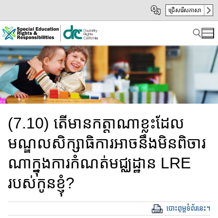
Skip
Skip
ជ្រើសរើសភាសា
to
to
Main
sub
Content
navigation
Search for:
(7.10) តើមានកត្តាណាខ្លះដែល
មណ្ឌលសិក្សាធិការអាចនឹងមិនពិចារ​
ណា​ក្នុងការកំណត់មជ្ឈដ្ឋាន​ LRE
របស់​កូន​ខ្ញុំ?
បោះពុម្ពទំព័រនេះ។