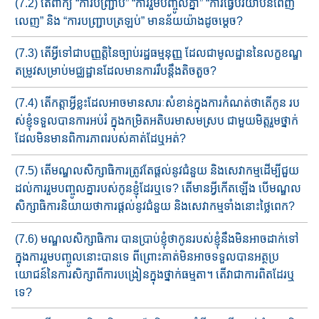
(7.2) តើពាក្យ “ការបញ្ជ្រាប” “ការរួមបញ្ចូលគ្នា” “ការធ្វើ​បរិយា​បន​​​ពេញ​​
លេញ​​” និង “ការបញ្ជា្របត្រឡប់​” មានន័យយ៉ាងដូចម្ដេច?
(7.3) តើអ្វីទៅជាប​ញ្ញត្តិនៃ​ច្បាប់រដ្ឋ​ធម្មនុញ្ញ ​​​​ដែលជាមូលដ្ឋាន​នៃ​លក្ខខណ្ឌ​​​
តម្រូវ​សម្រាប់​មជ្ឈដ្ឋានដែលមានការរឹបន្តឹង​​តិចតួច​​?
(7.4) តើកត្តាអ្វីខ្លះដែលអាចមានសារៈសំខាន់ក្នុងការកំណត់ថាតើកូន រប​
ស់ខ្ញុំទទួលបាន​​ការអប់រំ​ ក្នុង​កម្រិត​អតិបរមា​សមស្រប ជាមួយ​មិត្ត​រួម​​ថ្នាក់​
ដែលមិនមាន​ពិការភាពរបស់គាត់ដែឬអត់​​​?
(7.5) តើមណ្ឌលសិក្សាធិការត្រូវតែផ្ដល់នូវជំនួយ និងសេវាក​ម្មដើម្បី​ជួយ​
ដល់ការរួមបញ្ចូលគ្នារបស់កូនខ្ញុំ​ដែរ​ឬ​ទេ​​? តើមានអ្វីកើត​ឡើង​ បើ​​មណ្ឌល
សិក្សាធិការនិយាយថាការផ្ដល់នូវជំនួយ និងសេវាកម្ម​ទាំង​​នោះថ្លៃពេក?
(7.6) មណ្ឌលសិក្សាធិការ បានប្រាប់ខ្ញុំថាកូនរបស់ខ្ញុំនឹងមិនអាច​​ដាក់​ទៅ​
ក្នុង​ការ​រួម​​បញ្ចូលនោះ​បាន​ទេ​​ ពីព្រោះ​គាត់មិន​អាច​ទទួល​​បាន​អត្ថ​ប្រ​
យោជន៍​នៃការសិក្សាពីការបង្រៀនក្នុងថ្នាក់ធម្មតា។ តើវាជា​ការ​ពិតដែរឬ
ទេ​​?