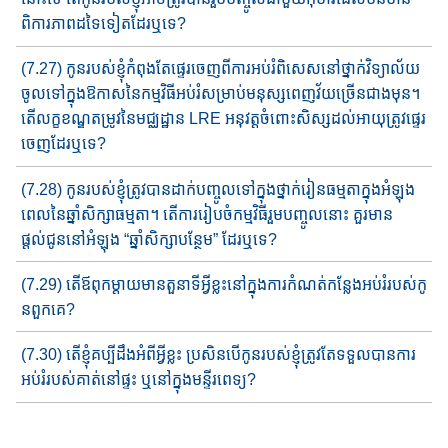
ពិការភាពដ​ទៃ​ទៀត​ដែរឬទេ?
(7.27) កូនរបស់ខ្ញុំកំពុងតែផ្ទេរចេញពីការអប់រំពិសេសនៅថ្នាក់វិទ្យាល័យ
ចូល​ទៅក្នុង​ឱកាសនៃកម្មវិធីអប់រំ​សម្រាប់​មនុស្សពេញវ័យច្រើន​ជាង​មុន។
តើលក្ខខណ្ឌតម្រូវ​នៃ​មជ្ឈដ្ឋាន​ LRE អនុវត្តចំពោះ​សិស្សដល់​អាយុ​​ត្រូវផ្ទេរ
ចេញ​ដែរឬទេ?
(7.28) កូនរបស់ខ្ញុំត្រូវបានដាក់បញ្ចូលទៅក្នុងថ្នាក់រៀនធម្មតាក្នុង​អំ​ឡុង​
ពេលនៃឆ្នាំសិក្សាធម្មតា។ តើការរៀបចំ​កម្មវិធីរួមបញ្ចូលនោះ គួរ​មាន​
ផ្តល់ជូន​នៅអំឡុង​ “ឆ្នាំសិក្សាបន្ថែម​” ដែរឬទេ?
(7.29) តើឪពុកម្ដាយមានតួនាទីអ្វីខ្លះ​នៅ​​ក្នុងការកំណត់កន្លែងអប់រំ​របស់​​កូ​
នពួកគេ?
(7.30) តើខ្ញុំគប្បីដឹងអំពីអ្វីខ្លះ ប្រសិនបើកូនរប​ស់ខ្ញុំត្រូវ​តែទទួល​បាន​ការ​
អប់រំរបស់គាត់​នៅផ្ទះ ឬនៅក្នុង​មន្ទីរពេទ្យ​?