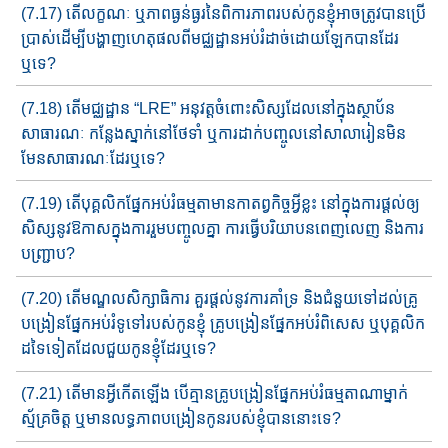
(7.17) តើលក្ខណៈ​ ឬភាពធ្ងន់ធ្ងរនៃពិការភាពរបស់កូនខ្ញុំ​អាចត្រូវ​បា​ន​ប្រើ​
ប្រាស់ដើម្បីបង្ហាញហេតុផល​ពីមជ្ឈដ្ឋាន​អប់រំដាច់​ដោយឡែក​បាន​ដែរ​
ឬទេ?
(7.18) តើមជ្ឈដ្ឋាន ​“LRE” អនុវត្តចំពោះសិស្សដែលនៅក្នុងស្ថាប័ន
សាធារណៈ កន្លែងស្នាក់នៅថែទាំ​ ឬការដាក់បញ្ចូលនៅសាលារៀន​មិន​
មែន​សាធារណៈដែរឬទេ?
(7.19) តើបុគ្គលិកផ្នែក​អប់រំធម្មតាមានកាតព្វកិច្ចអ្វីខ្លះ នៅក្នុង​​កា​​រផ្ដល់​ឲ្យ​​
សិស្ស​នូវឱកាសក្នុងការរួមបញ្ចូលគ្នា ការធ្វើបរិយាបន​ពេញលេ​ញ និង​ការ
បញ្ជ្រាប?
(7.20) តើមណ្ឌលសិក្សាធិការ គួរ​ផ្ដល់នូវការគាំទ្រ និងជំនួយទៅដល់​គ្រូ
បង្រៀនផ្នែក​អប់រំ​ទូទៅរបស់កូនខ្ញុំ​​ គ្រូ​បង្រៀនផ្នែក​អប់រំពិសេស ឬបុគ្គលិក
ដទៃទៀតដែលជួយកូនខ្ញុំដែរឬទេ?
(7.21) តើមាន​អ្វីកើតឡើង បើគ្មានគ្រូបង្រៀនផ្នែក​អប់រំធម្មតាណាម្នាក់​
ស្ម័គ្រចិត្ត ឬមានលទ្ធភាព​បង្រៀន​កូន​របស់ខ្ញុំបាននោះទេ​​?