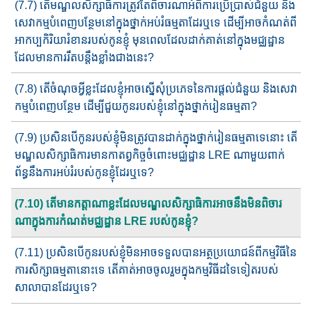
(7.7) តើមណ្ឌលសិក្សាធិការត្រូវតែពិចារណាអំពីការប្រើប្រាស់ជំនួយ និង
សេវាកម្មបំពេញ​បន្ថែមនៅក្នុង​ថ្នាក់​អប់រំធម្មតាដែរឬទេ ដើម្បីអាច​កំ​ណត់ពី
អាកប្បកិរិយារំខានរបស់កូនខ្ញុំ មុនពេលដែលដាក់គាត់​នៅ​ក្នុ​ងមជ្ឈដ្ឋាន​
ដែល​មានការរឹតបន្តឹង​ខ្លាំង​ជាងនេះ?
(7.8) តើចំណុចអ្វីខ្លះ​​ដែលខ្ញុំអាចស្នើសុំ​ប្រភេទ​នៃ​​ការផ្ដល់ជំនួយ និង​សេវា
កម្មបំពេញ​បន្ថែម ​​ដើម្បីជួយកូន​របស់ខ្ញុំ​នៅ​ក្នុងថ្នាក់រៀនធម្មតា?
(7.9) ប្រសិនបើកូនរបស់ខ្ញុំមិនត្រូវបានដាក់ក្នុងថ្នាក់រៀនធម្មតាទេ​នោះ​ តើ
មណ្ឌលសិក្សាធិការ​មាន​កាតព្វកិច្ច​ចំពោះ​មជ្ឈដ្ឋាន​ LRE ណាមួយ​ពាក់
ព័ន្ធ​នឹងការអប់រំរបស់កូនខ្ញុំដែរឬទេ?
(7.10) តើមានកត្តាណាខ្លះដែលមណ្ឌលសិក្សាធិការអាចនឹងមិនពិចារ​
ណា​ក្នុងការកំណត់មជ្ឈដ្ឋាន​ LRE របស់​កូន​ខ្ញុំ?
(7.11) ប្រសិនបើកូនរបស់ខ្ញុំមិនអាចទទួលបានអត្ថប្រយោជន៍ពីកម្មវិធី​នៃ
ការសិក្សាធម្មតានោះទេ​ តើគាត់អាច​ចូលរួមក្នុងកម្មវិធីដ​ទៃទៀត​របស់
សាលាបាន​ដែរឬទេ?