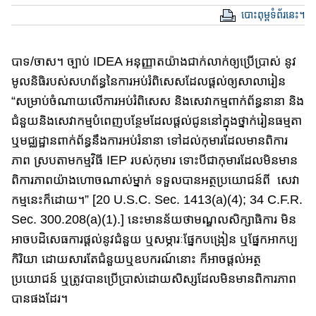
បោះពុម្ពទំព័រនេះ។
បាទ/ចាស​។ ច្បាប់​ IDEA អនុញ្ញាតយ៉ាងជាក់លាក់ឲ្យប្រើប្រាស់ នូវ
មូលនិធិ​របស់​សហព័ន្ធ​នៃការអប់រំពិសេស​ដែល​ផ្ដល់​ឲ្យ​សាលារៀន​
“សម្រាប់ចំណាយ​លើ​ការ​អប់រំពិសេស និងសេវាកម្ម​ពាក់ព័ន្ធនានា និង
ជំនួយ​និង​សេវាកម្ម​បំពេញ​​បន្ថែម​ដែល​ផ្ដល់ជូន​នៅក្នុងថ្នាក់រៀ​ន​ធម្មតា
ឬមជ្ឈដ្ឋានពាក់ព័ន្ធនឹងការអប់រំនានា ទៅ​ដល់​កុមារ​ដែល​មានពិការ
ភាព ស្រប​តាមកម្មវិធី IEP របស់កុមារ ទោះបីជាកុមារ​ដែល​មិនមាន
ពិការភាព​យ៉ាង​ហោចណាស់​ម្នាក់ ​ទទួលបានអត្ថប្រយោជន៍ពី សេវា
កម្មនេះក៏ដោយ។” [20 U.S.C. Sec. 1413(a)(4); 34 C.F.R.
Sec. 30​0.​20​8​(a)(1).] នេះ​មានន័យថាមណ្ឌលសិក្សាធិការ មិន
អាចបដិសេធការផ្ដល់នូវជំនួយ ឬ​សម្ភារៈផ្នែក​បង្រៀន ឬផ្នែក​អាកប្ប
កិរិយា ដោយសារតែ​ជំនួយឬឧបករ​ណ៍​នោះ ក៏​អាច​ផ្ដល់អត្ថ
ប្រយោជន៍ ឬត្រូវបាន​ប្រើប្រាស់​ដោយ​សិស្ស​ដែលមិនមានពិការភា​ព​
បាន​ផង​ដែរ។