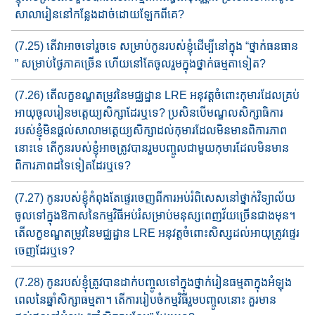
សាលារៀននៅកន្លែងដាច់ដោយឡែកពីគេ?
(7.25) តើវាអាចទៅរួចទេ សម្រាប់កូនរបស់ខ្ញុំដើម្បីនៅក្នុង “ថ្នាក់ធនធា​ន​
” សម្រា​ប់​​​ថ្ងៃភាគច្រើន ហើយនៅតែចូលរួមក្នុងថ្នាក់ធម្មតាទៀត?
(7.26) តើលក្ខខណ្ឌតម្រូវ​នៃ​មជ្ឈដ្ឋាន​ LRE អនុវត្តចំពោះកុមារដែល​គ្រប់​​​
អាយុចូល​រៀន​មត្តេយ្យសិក្សាដែរឬទេ? ប្រសិនបើមណ្ឌ​លសិក្សាធិកា​រ​
របស់ខ្ញុំមិនផ្តល់​សាលា​មត្តេយ្យសិក្សាដល់​កុមារ​ដែល​មិន​មាន​ពិការភា​ព​
នោះទេ​ តើកូនរបស់ខ្ញុំអាចត្រូវបាន​រួមបញ្ចូល​ជាមួយ​កុមារដែល​មិន​មាន​
ពិការភាពដ​ទៃ​ទៀត​ដែរឬទេ?
(7.27) កូនរបស់ខ្ញុំកំពុងតែផ្ទេរចេញពីការអប់រំពិសេសនៅថ្នាក់វិទ្យាល័យ
ចូល​ទៅក្នុង​ឱកាសនៃកម្មវិធីអប់រំ​សម្រាប់​មនុស្សពេញវ័យច្រើន​ជាង​មុន។
តើលក្ខខណ្ឌតម្រូវ​នៃ​មជ្ឈដ្ឋាន​ LRE អនុវត្តចំពោះ​សិស្សដល់​អាយុ​​ត្រូវផ្ទេរ
ចេញ​ដែរឬទេ?
(7.28) កូនរបស់ខ្ញុំត្រូវបានដាក់បញ្ចូលទៅក្នុងថ្នាក់រៀនធម្មតាក្នុង​អំ​ឡុង​
ពេលនៃឆ្នាំសិក្សាធម្មតា។ តើការរៀបចំ​កម្មវិធីរួមបញ្ចូលនោះ គួរ​មាន​