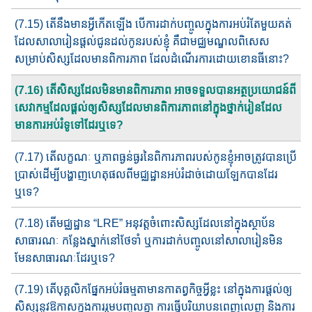
(7.15) តើនឹងមានអ្វីកើតឡើង បើការដាក់បញ្ចូលក្នុងការអប់រំតែ​មួយ​គត់​
ដែល​សាលារៀនផ្តល់ជូន​ដល់កូន​របស់​ខ្ញុំ គឺ​ជាមជ្ឈ​ម​ណ្ឌ​ល​ពិសេ​ស​
សម្រាប់សិស្សដែលមានពិការភាព ដែលដំណើរការដោយខោន​ធី​នោះ​​?
(7.16) តើសិស្សដែលមិនមានពិការភាព អាចទទួល​បានអត្ថប្រយោជន៍​ពី
សេវាកម្ម​ដែលផ្ដល់​ឲ្យ​សិស្ស​ដែល​មាន​ពិការភាព​នៅក្នុងថ្នាក់រៀន​ដែល​
មានការអប់រំទូទៅដែរឬទេ?
(7.17) តើលក្ខណៈ​ ឬភាពធ្ងន់ធ្ងរនៃពិការភាពរបស់កូនខ្ញុំ​អាចត្រូវ​បា​ន​ប្រើ​
ប្រាស់ដើម្បីបង្ហាញហេតុផល​ពីមជ្ឈដ្ឋាន​អប់រំដាច់​ដោយឡែក​បាន​ដែរ​
ឬទេ?
(7.18) តើមជ្ឈដ្ឋាន ​“LRE” អនុវត្តចំពោះសិស្សដែលនៅក្នុងស្ថាប័ន
សាធារណៈ កន្លែងស្នាក់នៅថែទាំ​ ឬការដាក់បញ្ចូលនៅសាលារៀន​មិន​
មែន​សាធារណៈដែរឬទេ?
(7.19) តើបុគ្គលិកផ្នែក​អប់រំធម្មតាមានកាតព្វកិច្ចអ្វីខ្លះ នៅក្នុង​​កា​​រផ្ដល់​ឲ្យ​​
សិស្ស​នូវឱកាសក្នុងការរួមបញ្ចូលគ្នា ការធ្វើបរិយាបន​ពេញលេ​ញ និង​ការ