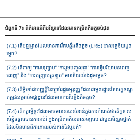
ជំពូកទី 7៖ ព័ត៌មានអំពីបរិស្ថានដែលមានកម្រិតតិចតួចបំផុត
(7.1) តើមជ្ឈដ្ឋានដែល​មានការរឹតបន្តឹង​តិចតួច (LRE) មាន​អត្ថន័យ​​ដូច
ម្ដេច?​
(7.2) តើពាក្យ “ការបញ្ជ្រាប” “ការរួមបញ្ចូលគ្នា” “ការធ្វើ​បរិយា​បន​​​ពេញ​​
លេញ​​” និង “ការបញ្ជា្របត្រឡប់​” មានន័យយ៉ាងដូចម្ដេច?
(7.3) តើអ្វីទៅជាប​ញ្ញត្តិនៃ​ច្បាប់រដ្ឋ​ធម្មនុញ្ញ ​​​​ដែលជាមូលដ្ឋាន​នៃ​លក្ខខណ្ឌ​​​
តម្រូវ​សម្រាប់​មជ្ឈដ្ឋានដែលមានការរឹបន្តឹង​​តិចតួច​​?
(7.4) តើកត្តាអ្វីខ្លះដែលអាចមានសារៈសំខាន់ក្នុងការកំណត់ថាតើកូន រប​
ស់ខ្ញុំទទួលបាន​​ការអប់រំ​ ក្នុង​កម្រិត​អតិបរមា​សមស្រប ជាមួយ​មិត្ត​រួម​​ថ្នាក់​
ដែលមិនមាន​ពិការភាពរបស់គាត់ដែឬអត់​​​?