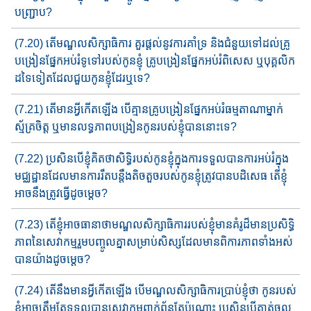
បញ្ជ្រាប?
(7.20) តើមណ្ឌលសិក្សាធិការ គួរ​ផ្ដល់នូវការគាំទ្រ និងជំនួយទៅដល់​គ្រូ
បង្រៀនផ្នែក​អប់រំ​ទូទៅរបស់កូនខ្ញុំ​​ គ្រូ​បង្រៀនផ្នែក​អប់រំពិសេស ឬបុគ្គលិក
ដទៃទៀតដែលជួយកូនខ្ញុំដែរឬទេ?
(7.21) តើមាន​អ្វីកើតឡើង បើគ្មានគ្រូបង្រៀនផ្នែក​អប់រំធម្មតាណាម្នាក់​
ស្ម័គ្រចិត្ត ឬមានលទ្ធភាព​បង្រៀន​កូន​របស់ខ្ញុំបាននោះទេ​​?
(7.22) ប្រសិនបើខ្ញុំគិតថាសិទ្ធិរបស់កូនខ្ញុំក្នុងការទទួលបានការអប់រំ​ក្នុង​​
មជ្ឈដ្ឋានដែល​មានការរឹ​តបន្តឹង​តិចតួចរបស់កូនខ្ញុំត្រូវបានបដិសេធ តើខ្ញុំ
អាចនឹង​ត្រូវ​ធ្វើដូចម្ដេច?
(7.23) តើខ្ញុំអាចធានាថាមណ្ឌលសិក្សាធិការរបស់ខ្ញុំ​មានគំរូដ៏​មា​នប្រសិ​ទ្ធិ​​
ភាព​នៃ​សេវាកម្មរួមបញ្ចូលគ្នា​សម្រាប់សិស្សដែល​មានពិការភាព​ទាំង​អស់​
បាន​យ៉ាង​ដូចម្ដេច​?
(7.24) តើនឹងមានអ្វីកើតឡើង បើមណ្ឌលសិក្សាធិការប្រាប់ខ្ញុំថា កូនរប​ស់​
ខ្ញុំ​​អាចត្រឹម​តែទទួល​បាន​សេវាកម្ម​ពាក់ព័ន្ធ​តែប៉ុណ្ណោះ​ ប្រសិនបើគាត់​ចូល​