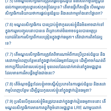
(7.5) តើមណ្ឌលសិក្សាធិការត្រូវតែផ្ដល់នូវជំនួយ និងសេវាក​ម្មដើម្បី​ជួយ​
ដល់ការរួមបញ្ចូលគ្នារបស់កូនខ្ញុំ​ដែរ​ឬ​ទេ​​? តើមានអ្វីកើត​ឡើង​ បើ​​មណ្ឌល
សិក្សាធិការនិយាយថាការផ្ដល់នូវជំនួយ និងសេវាកម្ម​ទាំង​​នោះថ្លៃពេក?
(7.6) មណ្ឌលសិក្សាធិការ បានប្រាប់ខ្ញុំថាកូនរបស់ខ្ញុំនឹងមិនអាច​​ដាក់​ទៅ​
ក្នុង​ការ​រួម​​បញ្ចូលនោះ​បាន​ទេ​​ ពីព្រោះ​គាត់មិន​អាច​ទទួល​​បាន​អត្ថ​ប្រ​
យោជន៍​នៃការសិក្សាពីការបង្រៀនក្នុងថ្នាក់ធម្មតា។ តើវាជា​ការ​ពិតដែរឬ
ទេ​​?
(7.7) តើមណ្ឌលសិក្សាធិការត្រូវតែពិចារណាអំពីការប្រើប្រាស់ជំនួយ និង
សេវាកម្មបំពេញ​បន្ថែមនៅក្នុង​ថ្នាក់​អប់រំធម្មតាដែរឬទេ ដើម្បីអាច​កំ​ណត់ពី
អាកប្បកិរិយារំខានរបស់កូនខ្ញុំ មុនពេលដែលដាក់គាត់​នៅ​ក្នុ​ងមជ្ឈដ្ឋាន​
ដែល​មានការរឹតបន្តឹង​ខ្លាំង​ជាងនេះ?
(7.8) តើចំណុចអ្វីខ្លះ​​ដែលខ្ញុំអាចស្នើសុំ​ប្រភេទ​នៃ​​ការផ្ដល់ជំនួយ និង​សេវា
កម្មបំពេញ​បន្ថែម ​​ដើម្បីជួយកូន​របស់ខ្ញុំ​នៅ​ក្នុងថ្នាក់រៀនធម្មតា?
(7.9) ប្រសិនបើកូនរបស់ខ្ញុំមិនត្រូវបានដាក់ក្នុងថ្នាក់រៀនធម្មតាទេ​នោះ​ តើ
មណ្ឌលសិក្សាធិការ​មាន​កាតព្វកិច្ច​ចំពោះ​មជ្ឈដ្ឋាន​ LRE ណាមួយ​ពាក់