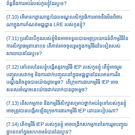
ព័ន្ធ​នឹងការអប់រំរបស់កូនខ្ញុំដែរឬទេ?
(7.10) តើមានកត្តាណាខ្លះដែលមណ្ឌលសិក្សាធិការអាចនឹងមិនពិចារ​
ណា​ក្នុងការកំណត់មជ្ឈដ្ឋាន​ LRE របស់​កូន​ខ្ញុំ?
(7.11) ប្រសិនបើកូនរបស់ខ្ញុំមិនអាចទទួលបានអត្ថប្រយោជន៍ពីកម្មវិធី​នៃ
ការសិក្សាធម្មតានោះទេ​ តើគាត់អាច​ចូលរួមក្នុងកម្មវិធីដ​ទៃទៀត​របស់
សាលាបាន​ដែរឬទេ?
(7.12) នៅពេលដែលខ្ញុំបង្កើតនូវកម្មវិធី IEP​ របស់កូនខ្ញុំ តើខ្ញុំអាចរួម​
បញ្ចូល​​សេវាកម្ម និង​ការ​ដាក់​បញ្ចូល​នៅក្នុង​មជ្ឈដ្ឋាន​ដែលមានការ​រឹត
បណ្ដឹងតិចតួចបានយ៉ាង​ដូចម្តេច​? តើក្រុមការងារ​កម្មវិធី IEP អាច​
សរសេរចំណុចនេះ​យ៉ាង​​ជាក់លាក់បាន​​ដូចម្តេច​?
(7.13) តើសកម្មភាព និងកម្មវិធីសិក្សា​សម្រាប់​ថ្នាក់​​អប់រំទូទៅ​របស់កូន​ខ្ញុំ
អាចត្រូវបាន​បង្កើត​ឡើង​ក្រុមការងារ​កម្មវិធី IEP ដោយរបៀបណា?
(7.14) តើកម្មវិធី IEP របស់កូនខ្ញុំ អាចពង្រីកសកម្មភាពនៃការរួមបញ្ចូល​
គ្នា​នេះ​​ទៅ​ក្នុង​សហគមន៍​​​បានដែរ​ឬទេ?