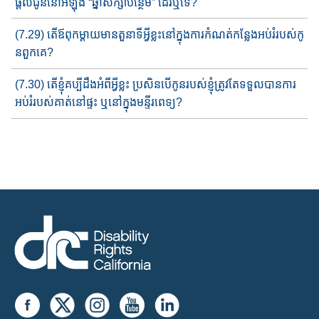
ផ្តល់ជូន​នៅអំឡុង​ “ឆ្នាំសិក្សាបន្ថែម​” ដែរឬទេ?
(7.29) តើឪពុកម្ដាយមានតួនាទីអ្វីខ្លះ​នៅ​​ក្នុងការកំណត់កន្លែងអប់រំ​របស់​​កូ​
នពួកគេ?
(7.30) តើខ្ញុំគប្បីដឹងអំពីអ្វីខ្លះ ប្រសិនបើកូនរប​ស់ខ្ញុំត្រូវ​តែទទួល​បាន​ការ​
អប់រំរបស់គាត់​នៅផ្ទះ ឬនៅក្នុង​មន្ទីរពេទ្យ​?