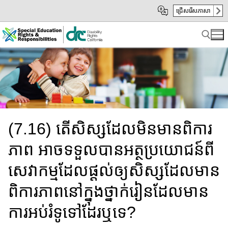
Skip
Skip
ជ្រើសរើសភាសា
to
to
Main
sub
Content
navigation
Search for:
(7.16) តើសិស្សដែលមិនមានពិការ
ភាព អាចទទួល​បានអត្ថប្រយោជន៍​ពី
សេវាកម្ម​ដែលផ្ដល់​ឲ្យ​សិស្ស​ដែល​មាន​
ពិការភាព​នៅក្នុងថ្នាក់រៀន​ដែល​មាន
ការអប់រំទូទៅដែរឬទេ?