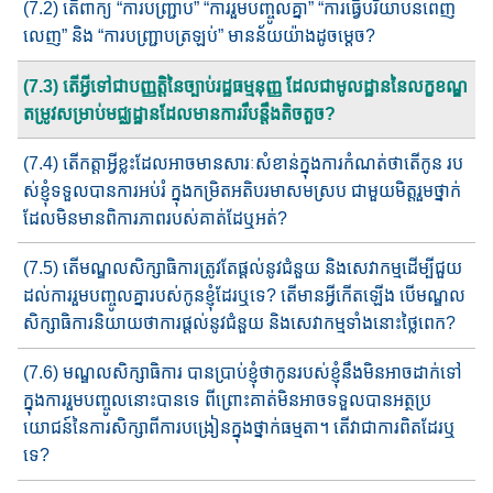
(7.2) តើពាក្យ “ការបញ្ជ្រាប” “ការរួមបញ្ចូលគ្នា” “ការធ្វើ​បរិយា​បន​​​ពេញ​​
លេញ​​” និង “ការបញ្ជា្របត្រឡប់​” មានន័យយ៉ាងដូចម្ដេច?
(7.3) តើអ្វីទៅជាប​ញ្ញត្តិនៃ​ច្បាប់រដ្ឋ​ធម្មនុញ្ញ ​​​​ដែលជាមូលដ្ឋាន​នៃ​លក្ខខណ្ឌ​​​
តម្រូវ​សម្រាប់​មជ្ឈដ្ឋានដែលមានការរឹបន្តឹង​​តិចតួច​​?
(7.4) តើកត្តាអ្វីខ្លះដែលអាចមានសារៈសំខាន់ក្នុងការកំណត់ថាតើកូន រប​
ស់ខ្ញុំទទួលបាន​​ការអប់រំ​ ក្នុង​កម្រិត​អតិបរមា​សមស្រប ជាមួយ​មិត្ត​រួម​​ថ្នាក់​
ដែលមិនមាន​ពិការភាពរបស់គាត់ដែឬអត់​​​?
(7.5) តើមណ្ឌលសិក្សាធិការត្រូវតែផ្ដល់នូវជំនួយ និងសេវាក​ម្មដើម្បី​ជួយ​
ដល់ការរួមបញ្ចូលគ្នារបស់កូនខ្ញុំ​ដែរ​ឬ​ទេ​​? តើមានអ្វីកើត​ឡើង​ បើ​​មណ្ឌល
សិក្សាធិការនិយាយថាការផ្ដល់នូវជំនួយ និងសេវាកម្ម​ទាំង​​នោះថ្លៃពេក?
(7.6) មណ្ឌលសិក្សាធិការ បានប្រាប់ខ្ញុំថាកូនរបស់ខ្ញុំនឹងមិនអាច​​ដាក់​ទៅ​
ក្នុង​ការ​រួម​​បញ្ចូលនោះ​បាន​ទេ​​ ពីព្រោះ​គាត់មិន​អាច​ទទួល​​បាន​អត្ថ​ប្រ​
យោជន៍​នៃការសិក្សាពីការបង្រៀនក្នុងថ្នាក់ធម្មតា។ តើវាជា​ការ​ពិតដែរឬ
ទេ​​?