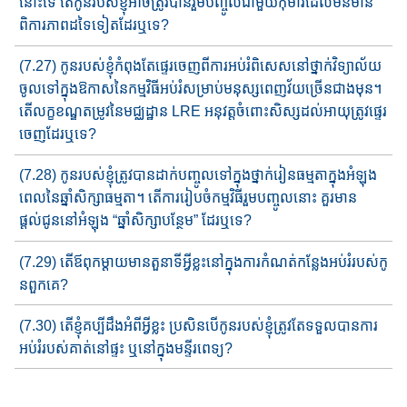
នោះទេ​ តើកូនរបស់ខ្ញុំអាចត្រូវបាន​រួមបញ្ចូល​ជាមួយ​កុមារដែល​មិន​មាន​
ពិការភាពដ​ទៃ​ទៀត​ដែរឬទេ?
(7.27) កូនរបស់ខ្ញុំកំពុងតែផ្ទេរចេញពីការអប់រំពិសេសនៅថ្នាក់វិទ្យាល័យ
ចូល​ទៅក្នុង​ឱកាសនៃកម្មវិធីអប់រំ​សម្រាប់​មនុស្សពេញវ័យច្រើន​ជាង​មុន។
តើលក្ខខណ្ឌតម្រូវ​នៃ​មជ្ឈដ្ឋាន​ LRE អនុវត្តចំពោះ​សិស្សដល់​អាយុ​​ត្រូវផ្ទេរ
ចេញ​ដែរឬទេ?
(7.28) កូនរបស់ខ្ញុំត្រូវបានដាក់បញ្ចូលទៅក្នុងថ្នាក់រៀនធម្មតាក្នុង​អំ​ឡុង​
ពេលនៃឆ្នាំសិក្សាធម្មតា។ តើការរៀបចំ​កម្មវិធីរួមបញ្ចូលនោះ គួរ​មាន​
ផ្តល់ជូន​នៅអំឡុង​ “ឆ្នាំសិក្សាបន្ថែម​” ដែរឬទេ?
(7.29) តើឪពុកម្ដាយមានតួនាទីអ្វីខ្លះ​នៅ​​ក្នុងការកំណត់កន្លែងអប់រំ​របស់​​កូ​
នពួកគេ?
(7.30) តើខ្ញុំគប្បីដឹងអំពីអ្វីខ្លះ ប្រសិនបើកូនរប​ស់ខ្ញុំត្រូវ​តែទទួល​បាន​ការ​
អប់រំរបស់គាត់​នៅផ្ទះ ឬនៅក្នុង​មន្ទីរពេទ្យ​?