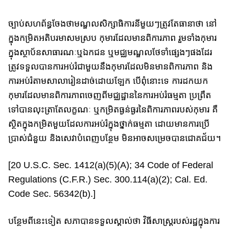
ច្បាប់សហព័ន្ធចែង​​ថាមណ្ឌលសិក្សាធិការនីមួយៗត្រូវតែធានាថា នៅ
ក្នុងកម្រិត​អតិ​ប​រមា​សមស្រប​ កុមារ​​ដែលមានពិការភាព រួមទាំងកុមារ
ក្នុងស្ថាប័នសាធារណៈ​ឬ​ឯកជន ឬមជ្ឈមណ្ឌល​ថែទាំផ្សេងៗផងដែរ​
ត្រូវ​ទទួលបាន​ការអប់រំ​ជាមួយនឹង​កុមារ​ដែលមិនមានពិការភាព និង
ការអប់រំ​តាមសាលារៀន​​ដាច់​ដោយឡែក បើពុំ​នោះ​​ទេ​ ការដក​យក​
កុមារដែលមានពិការភាពចេញ​ពីមជ្ឈដ្ឋាននៃការអប់រំធម្មតា ប្រព្រឹត
ទៅបាន​លុះត្រាតែ​លក្ខណៈ​ ឬកម្រិត​ធ្ងន់ធ្ងរនៃពិការភាពរបស់កុមារ គឺ​
ស្ថិត​ក្នុង​កម្រិត​មួយ​ដែល​ការអប់រំ​ក្នុង​ថ្នាក់​ធម្មតា ដោយមាន​ការប្រើ
ប្រាស់ជំនួយ និង​សេវាបំពេញ​បន្ថែម មិនអាច​សម្រេចបាន​ជោគជ័យ​។
[20 U.S.C. Sec. 1412(a)(5)(A); 34 Code of Federal
Regulations (C.F.R.) Sec. 300.114(a)(2); Cal. Ed.
Code Sec. 56342(b).]
បន្ថែមពីនេះទៀត សភាបានទទួលស្គាល់ថា វិធីសាស្រ្ដរបស់រដ្ឋក្នុងការ