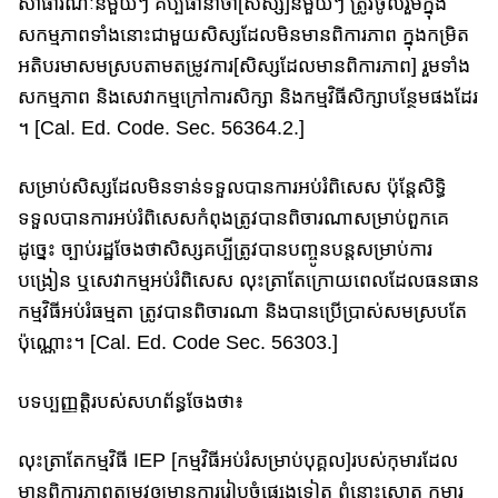
សាធារណៈ​នីមួយៗ គប្បីធានាថា​[សិស្ស]​នីមួយ​ៗ​ ត្រូវ​ចូលរួម​ក្នុង
សកម្មភាពទាំងនោះជា​មួយ​សិស្សដែលមិនមានពិការភាព ​ក្នុងកម្រិត​
អតិបរមា​​សមស្របតាម​តម្រូវការ​[សិស្ស​ដែលមានពិការភាព] រួមទាំង
សកម្មភាព និងសេវាក​ម្មក្រៅការ​សិក្សា និង​កម្មវិធីសិក្សាបន្ថែម​ផងដែរ​
។ [Cal. Ed. Code. Sec. 56364.2.]
សម្រាប់សិស្សដែលមិនទាន់ទទួលបានការអប់រំពិសេស ប៉ុន្តែសិទ្ធិ
ទទួលបា​ន​ការ​អ​ប់រំ​ពិសេស​កំពុង​ត្រូវ​បាន​ពិចារណាសម្រាប់ពួកគេ​
ដូច្នេះ ​ច្បាប់រដ្ឋចែងថាសិស្ស​គប្បី​ត្រូវ​បានបញ្ចូនបន្ត​សម្រាប់​ការ
បង្រៀន ឬ​សេវា​កម្ម​​អប់រំពិសេស លុះត្រាតែ​​ក្រោយ​ពេល​ដែល​ធនធាន
កម្មវិធីអប់រំធម្មតា ត្រូវបានពិចារណា និង​បាន​ប្រើ​ប្រាស់​​​​សមស្របតែ​
ប៉ុណ្ណោះ។ [Cal. Ed. Code Sec. 56303.]
បទប្បញ្ញតិ្តរបស់សហព័ន្ធចែងថា៖
លុះត្រាតែកម្មវិធី IEP [កម្មវិធី​អប់រំសម្រាប់បុគ្គល]របស់​កុមារដែល
មានពិការភាព​តម្រូវ​​ឲ្យមាន​ការរៀបចំ​ផ្សេងទៀត ពុំនោះសោត កុមារ