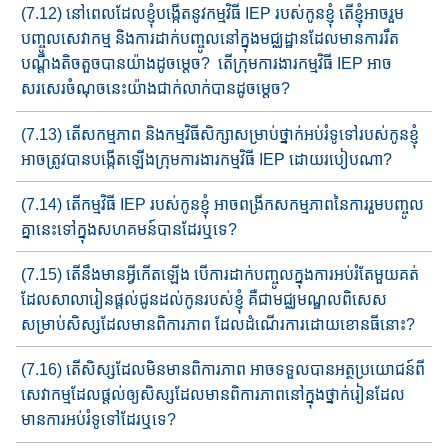
(7.12) នៅពេលដែលខ្ញុំបង្កើតនូវកម្មវិធី IEP​ របស់កូនខ្ញុំ តើខ្ញុំអាចរួម​
បញ្ចូល​​សេវាកម្ម និង​ការ​ដាក់​បញ្ចូល​នៅក្នុង​មជ្ឈដ្ឋាន​ដែលមានការ​រឹត
បណ្ដឹងតិចតួចបានយ៉ាង​ដូចម្តេច​? តើក្រុមការងារ​កម្មវិធី IEP អាច​
សរសេរចំណុចនេះ​យ៉ាង​​ជាក់លាក់បាន​​ដូចម្តេច​?
(7.13) តើសកម្មភាព និងកម្មវិធីសិក្សា​សម្រាប់​ថ្នាក់​​អប់រំទូទៅ​របស់កូន​ខ្ញុំ
អាចត្រូវបាន​បង្កើត​ឡើង​ក្រុមការងារ​កម្មវិធី IEP ដោយរបៀបណា?
(7.14) តើកម្មវិធី IEP របស់កូនខ្ញុំ អាចពង្រីកសកម្មភាពនៃការរួមបញ្ចូល​
គ្នា​នេះ​​ទៅ​ក្នុង​សហគមន៍​​​បានដែរ​ឬទេ?
(7.15) តើនឹងមានអ្វីកើតឡើង បើការដាក់បញ្ចូលក្នុងការអប់រំតែ​មួយ​គត់​
ដែល​សាលារៀនផ្តល់ជូន​ដល់កូន​របស់​ខ្ញុំ គឺ​ជាមជ្ឈ​ម​ណ្ឌ​ល​ពិសេ​ស​
សម្រាប់សិស្សដែលមានពិការភាព ដែលដំណើរការដោយខោន​ធី​នោះ​​?
(7.16) តើសិស្សដែលមិនមានពិការភាព អាចទទួល​បានអត្ថប្រយោជន៍​ពី
សេវាកម្ម​ដែលផ្ដល់​ឲ្យ​សិស្ស​ដែល​មាន​ពិការភាព​នៅក្នុងថ្នាក់រៀន​ដែល​
មានការអប់រំទូទៅដែរឬទេ?