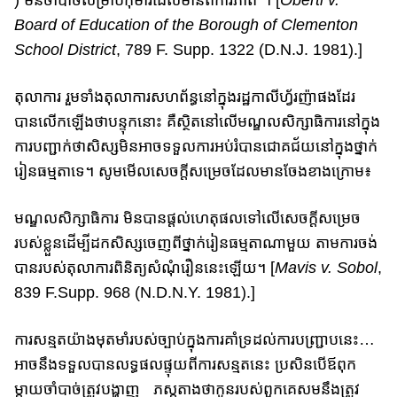
) មិនចាំបាច់​សម្រាប់​​កុមារ​ដែ​ល​មា​នពិការភាព”។ [
Oberti v.
Board of Education of the Borough of Clementon
School District
, 789 F. Supp. 1322 (D.N.J. 1981).]
តុលាការ រួមទាំងតុលាការសហព័ន្ធនៅក្នុង​រដ្ឋកាលីហ្វ័រញ៉ាផងដែរ​
បានលើកឡើ​ង​ថា​បន្ទុកនោះ ​គឺ​ស្ថិត​នៅ​លើ​មណ្ឌល​​សិក្សា​​ធិការនៅ​ក្នុង
ការ​បញ្ជាក់ថា​សិស្សមិន​អាច​ទទួល​ការអប់រំ​បាន​ជោគជ័យ​នៅក្នុងថ្នាក់​
រៀន​ធម្មតា​ទេ។ សូមមើលសេច​ក្តី​សម្រេចដែលមានចែងខាងក្រោម៖
មណ្ឌលសិក្សាធិការ មិនបានផ្ដល់​ហេតុផល​ទៅ​លើ​​សេចក្ដី​សម្រេច
របស់ខ្លួន​​ដើ​ម្បី​​ដក​សិស្ស​ចេញ​ពីថ្នាក់​រៀន​ធម្មតា​​ណាមួយ​ តាម​ការចង់
បាន​របស់តុលាការ​ពិនិត្យ​​សំណុំរឿននេះឡើយ​​។ [
Mavis v. Sobol
,
839 F.Supp. 968 (N.D.N.Y. 1981).]
ការសន្មតយ៉ាង​មុត​មាំរបស់ច្បាប់​​ក្នុងការ​​គាំ​ទ្រដល់​ការបញ្ជ្រាប​នេះ​…
អាចនឹង​ទទួ​ល​បាន​​លទ្ធផល​ផ្ទុយ​​​ពីការ​សន្មត​នេះ​​ ​​ប្រសិនបើ​ឪពុក​
ម្តាយ​ចាំបាច់​ត្រូវបង្ហាញ ភស្តុ​តា​ង​ថាកូន​របស់ពួកគេសម​នឹង​ត្រូវ