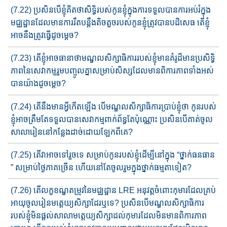
(7.22) ប្រសិនបើខ្ញុំគិតថាសិទ្ធិរបស់កូនខ្ញុំក្នុងការទទួលបានការអប់រំ​ក្នុង​​
មជ្ឈដ្ឋានដែល​មានការរឹ​តបន្តឹង​តិចតួចរបស់កូនខ្ញុំត្រូវបានបដិសេធ តើខ្ញុំ
អាចនឹង​ត្រូវ​ធ្វើដូចម្ដេច?
(7.23) តើខ្ញុំអាចធានាថាមណ្ឌលសិក្សាធិការរបស់ខ្ញុំ​មានគំរូដ៏​មា​នប្រសិ​ទ្ធិ​​
ភាព​នៃ​សេវាកម្មរួមបញ្ចូលគ្នា​សម្រាប់សិស្សដែល​មានពិការភាព​ទាំង​អស់​
បាន​យ៉ាង​ដូចម្ដេច​?
(7.24) តើនឹងមានអ្វីកើតឡើង បើមណ្ឌលសិក្សាធិការប្រាប់ខ្ញុំថា កូនរប​ស់​
ខ្ញុំ​​អាចត្រឹម​តែទទួល​បាន​សេវាកម្ម​ពាក់ព័ន្ធ​តែប៉ុណ្ណោះ​ ប្រសិនបើគាត់​ចូល​
សាលារៀននៅកន្លែងដាច់ដោយឡែកពីគេ?
(7.25) តើវាអាចទៅរួចទេ សម្រាប់កូនរបស់ខ្ញុំដើម្បីនៅក្នុង “ថ្នាក់ធនធា​ន​
” សម្រា​ប់​​​ថ្ងៃភាគច្រើន ហើយនៅតែចូលរួមក្នុងថ្នាក់ធម្មតាទៀត?
(7.26) តើលក្ខខណ្ឌតម្រូវ​នៃ​មជ្ឈដ្ឋាន​ LRE អនុវត្តចំពោះកុមារដែល​គ្រប់​​​
អាយុចូល​រៀន​មត្តេយ្យសិក្សាដែរឬទេ? ប្រសិនបើមណ្ឌ​លសិក្សាធិកា​រ​
របស់ខ្ញុំមិនផ្តល់​សាលា​មត្តេយ្យសិក្សាដល់​កុមារ​ដែល​មិន​មាន​ពិការភា​ព​