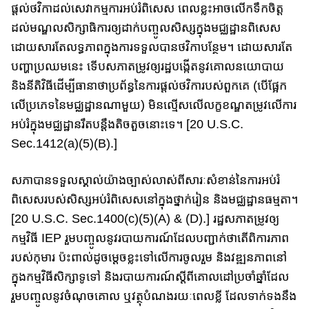
ផ្ដល់ថវិកា​ដល់សេវាកម្មការ​អប់រំ​ពិសេស ពេលខ្លះអាចលើកទឹកចិត្ត​
ដល់មណ្ឌលសិក្សាធិការ​ឲ្យដាក់បញ្ចូល​សិស្សក្នុងមជ្ឈដ្ឋាន​ពិសេស​ ​
ដោយសារ​​​តែលទ្ធ​ភាពក្នុ​ង​ការទទួលបា​ន​​​ថវិកាបន្ថែម។ ដោយសារតែ​
បញ្ហា​ប្រឈម​នេះ​ ទើប​សភាតម្រូ​វ​ឲ្យរដ្ឋបង្កើតនូវគោល​នយោបាយ
និងនីតិវិធីដើម្បី​ធានា​ថា​ប្រព័ន្ធនៃការផ្ដល់ថវិការបស់ពួកគេ (បើផ្អែក​
លើ​ប្រភេទ​នៃ​​មជ្ឈដ្ឋានណាមួយ) មិនល្មើស​លើលក្ខខណ្ឌ​តម្រូវ​លើ​ការ
អប់រំក្នុង​មជ្ឈដ្ឋាន​រឹតបន្តឹង​តិចតួចនោះទេ​។ [20 U.S.C.
Sec.1412(a)(5)(B).]
សភាបានទទួលស្គាល់យ៉ាងច្បាស់លាស់ពីសារៈសំខាន់នៃការអប់រំ
ពិសេស​របស់​សិស្ស​អប់រំពិសេស​នៅក្នុងថ្នាក់រៀន ​និង​មជ្ឈដ្ឋានធម្មតា។
[20 U.S.C. Sec.14​0​0​​​(c)​(5)(A) & (D).] រដ្ឋ​សភាតម្រូវឲ្យ
កម្មវិធី​ IEP រួម​បញ្ចូលនូវ​របាយការណ៍​ដែល​​បញ្ជា​ក់​ថាតើ​ពិការភាព​
របស់​កុមារ ប៉ះពាល់​ដូចម្តេចខ្លះ​​​ទៅ​លើ​ការចូលរួម និង​វឌ្ឍនភាពនៅ
ក្នុងកម្មវិធីសិក្សាទូទៅ​ និងរបាយការណ៍​ស្តីពី​គោល​ដៅ​ប្រចាំឆ្នាំ​ដែល​​​
រួម​បញ្ចូល​នូវ​ចំណុចគោល ឬវត្ថុ​បំណងរយៈពេលខ្លី ដែលទាក់ទង​នឹង​