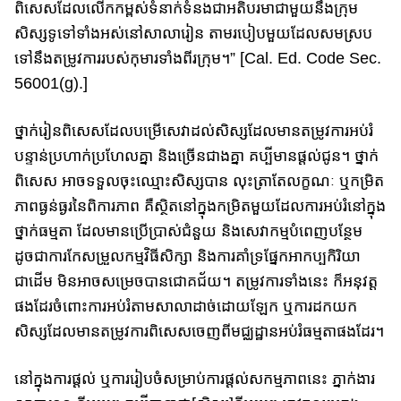
ពិសេសដែល​លើក​កម្ពស់​ទំនាក់​ទំនង​ជា​អតិបរមាជាមួយនឹងក្រុម
សិស្ស​​ទូទៅទាំង​អស់​នៅ​សាលា​​​រៀន​ តាមរបៀបមួយ​ដែល​សមស្រប​
ទៅនឹង​តម្រូវ​ការ​របស់កុមារ​ទាំង​ពីរ​ក្រុម​​​​។” [Cal. Ed. Code Sec.
56001(g).]
ថ្នាក់រៀន​​ពិសេសដែលបម្រើ​សេវា​ដល់​​សិស្សដែលមានតម្រូវការអប់រំ
បន្ទាន់​ប្រហា​​​ក់​​ប្រហែលគ្នា​ និងច្រើនជាងគ្នា​ ​គប្បី​មានផ្តល់ជូន​។ ថ្នាក់
ពិសេស អាច​ទទួ​ល​​​​ចុះឈ្មោះសិស្សបាន លុះត្រាតែ​លក្ខណៈ ឬកម្រិត​
ភាពធ្ងន់ធ្ងរនៃ​ពិការភាព​ គឺ​ស្ថិត​នៅក្នុង​កម្រិត​មួយ​ដែល​ការអប់រំ​នៅក្នុង​
ថ្នាក់ធម្មតា​ ដែលមាន​​ប្រើប្រាស់ជំនួយ និង​​សេវាកម្មបំពេញ​បន្ថែម​
ដូចជា​ការ​កែសម្រួល​កម្មវិធីសិក្សា និងការគាំទ្រ​​ផ្នែក​អាក​ប្បកិរិយា
ជាដើម​​ មិនអាចសម្រេច​បានជោគជ័យ​។ តម្រូវការ​ទាំងនេះ ក៏​អនុវត្ត
ផងដែរ​ចំពោះការអប់រំ​តាមសាលា​ដាច់ដោយឡែក ឬការដកយក​
សិស្ស​ដែល​​មាន​​តម្រូវ​ការ​​ពិសេសចេញ​ពីមជ្ឈដ្ឋានអប់រំធម្មតាផងដែរ។
នៅ​​ក្នុងការផ្ដល់ ឬការ​រៀបចំសម្រាប់​ការ​ផ្តល់​​សកម្មភាពនេះ ភ្នាក់ងារ