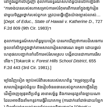
នៅក្នុងរដ្ឋកាលីហ្វ័រញ៉ា តុលាការឧទ្ធរណ៍សហព័ន្ធបានលើកឡើងថា
“ការច​ង់​​បាន​របស់​សភា​សម្រាប់​ការអប់រំ​កុមារ​ពិការនៅក្នុងថា្នក់រៀន​
ជាមួយមិត្តរួមថ្នាក់​របស់ពួកគេ ត្រូវបានធ្វើឡើងយ៉ាងច្បាស់លាស់…
[
Dept. of Educ., State of Hawaii v. Katherine D
., 727
F.2d 809 (9th Cir. 1983)។
តុលាការឧទ្ធរណ៍សហព័ន្ធមួយទៀត បានរកឃើញថាការបដិសេធការ​
ចូលទៅ​សិក្សា​​ក្នុង​ថ្នាក់តាម​សាលា​រៀន​សាធារណៈ​ធម្ម​តា ដោយផ្តល់​
ហេតុផលបញ្ជាក់​ទៅ​លើ​​​​ការអប់រំសមស្រប​ បង្កើតបាន​ជា​ការ​ការ​រើស​
អើង​។ [
Tokarcik v. Forest Hills School District
, 655
F.2d 443 (3rd Cir. 1981).]
ម្យ៉ាងវិញទៀត ច្បាប់អប់រំពិសេសរបស់សហព័ន្ធ​ “តម្រូវឲ្យប្រព័ន្ធ
សាលារៀនផ្ដ​ល់​ជំនួយ និងរៀបចំ​ធនធាន​របស់​ពួកគេសាឡើងវិញ
ដើម្បីចេញ​ឲ្យផុត​ពីប្រព័ន្ធ រចនាសម្ព័ន្ធ និងការអនុវត្តទាំងឡាយណា​
ដែលអាច​នឹង​នាំមកនូវ​ការ​ធ្វើ​វិយោគ​ក​ម្ម (ការដាក់នៅដាច់ដោយឡែក​​