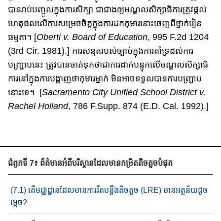
បាន​រាប់​បញ្ចូល​ក្នុង​ការសិក្សា​ ជាជាងឲ្យ​មណ្ឌលសិក្សា​ធិការ​ត្រូវ​ផ្តល់​
ហេតុ​ផល​លើ​ការសម្រេចចិត្ត​ក្នុងការ​ដកកុមារនោះ​ចេញ​​ពី​ថ្នាក់រៀន
ធម្មតា។ [
Oberti v. Board of Education
, 995 F.2d 1204
(3rd Cir. 1981).] ការសន្មតរបស់ច្បាប់​ក្នុងការគាំទ្រ​ដល់​ការ
បញ្ជ្រាបនេះ​​ ត្រូវបានចាត់ទុក​ថា​ជា​ការ​ដាក់​បន្ទុក​លើ​មណ្ឌល​សិក្សា​ធិ
ការនៅ​ក្នុងការ​បង្ហាញថាកុមារម្នាក់ ​មិនអាចទទួល​បានការ​បញ្ជ្រាប
នោះទេ​។ [
Sacramento City Unified School District v.
Rachel Holland
, 786 F.Supp. 874 (E.D. Cal. 1992).]
ជំពូកទី 7៖ ព័ត៌មានអំពីបរិស្ថានដែលមានកម្រិតតិចតួចបំផុត
(7.1) តើមជ្ឈដ្ឋានដែល​មានការរឹតបន្តឹង​តិចតួច (LRE) មាន​អត្ថន័យ​​ដូច
ម្ដេច?​