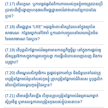
(7.17) តើលក្ខណៈ​ ឬភាពធ្ងន់ធ្ងរនៃពិការភាពរបស់កូនខ្ញុំ​អាចត្រូវ​បា​ន​ប្រើ​
ប្រាស់ដើម្បីបង្ហាញហេតុផល​ពីមជ្ឈដ្ឋាន​អប់រំដាច់​ដោយឡែក​បាន​ដែរ​
ឬទេ?
(7.18) តើមជ្ឈដ្ឋាន ​“LRE” អនុវត្តចំពោះសិស្សដែលនៅក្នុងស្ថាប័ន
សាធារណៈ កន្លែងស្នាក់នៅថែទាំ​ ឬការដាក់បញ្ចូលនៅសាលារៀន​មិន​
មែន​សាធារណៈដែរឬទេ?
(7.19) តើបុគ្គលិកផ្នែក​អប់រំធម្មតាមានកាតព្វកិច្ចអ្វីខ្លះ នៅក្នុង​​កា​​រផ្ដល់​ឲ្យ​​
សិស្ស​នូវឱកាសក្នុងការរួមបញ្ចូលគ្នា ការធ្វើបរិយាបន​ពេញលេ​ញ និង​ការ
បញ្ជ្រាប?
(7.20) តើមណ្ឌលសិក្សាធិការ គួរ​ផ្ដល់នូវការគាំទ្រ និងជំនួយទៅដល់​គ្រូ
បង្រៀនផ្នែក​អប់រំ​ទូទៅរបស់កូនខ្ញុំ​​ គ្រូ​បង្រៀនផ្នែក​អប់រំពិសេស ឬបុគ្គលិក
ដទៃទៀតដែលជួយកូនខ្ញុំដែរឬទេ?
(7.21) តើមាន​អ្វីកើតឡើង បើគ្មានគ្រូបង្រៀនផ្នែក​អប់រំធម្មតាណាម្នាក់​
ស្ម័គ្រចិត្ត ឬមានលទ្ធភាព​បង្រៀន​កូន​របស់ខ្ញុំបាននោះទេ​​?