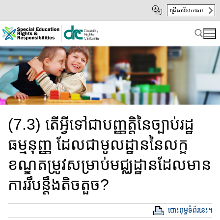
Skip
Skip
ជ្រើសរើសភាសា
to
to
Main
sub
Content
navigation
Search for:
(7.3) តើអ្វីទៅជាប​ញ្ញត្តិនៃ​ច្បាប់រដ្ឋ​
ធម្មនុញ្ញ ​​​​ដែលជាមូលដ្ឋាន​នៃ​លក្ខ
ខណ្ឌ​​​តម្រូវ​សម្រាប់​មជ្ឈដ្ឋានដែលមាន
ការរឹបន្តឹង​​តិចតួច​​?
បោះពុម្ពទំព័រនេះ។