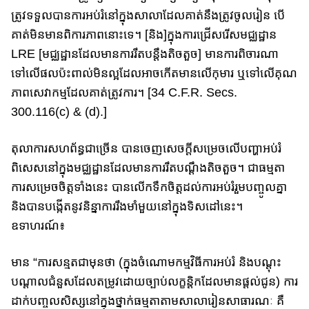
ត្រូវទទួលបាន​ការអប់រំនៅ​ក្នុងសាលាដែលគាត់នឹងត្រូវ​ចូលរៀន បើ
គាត់មិ​ន​មាន​​ពិការភាពនោះទេ​។ [និង]​ក្នុងការ​ជ្រើសរើសមជ្ឈដ្ឋាន​
LRE [មជ្ឈដ្ឋាន​ដែល​មាន​ការរឹតបន្តឹង​តិចតួច] មាន​ការ​ពិចារណា
ទៅលើ​ផលប៉ះពាល់​មិន​​ល្អដែល​អាច​កើត​មាន​លើ​កុមារ ឬ​ទៅ​លើ​គុណ
ភាពសេវាកម្មដែលគាត់ត្រូវការ​​​។ [34 C.F.R. Secs.
300.116(c) & (d).]
តុលាការសហព័ន្ធជាច្រើន បានចេញសេចក្តីសម្រេចលើ​បញ្ហាអប់រំ
ពិសេសនៅ​ក្នុង​មជ្ឈដ្ឋាន​ដែល​​មានការរឹតបណ្ដឹងតិចតួច។ ជា​ធម្មតា​
ការសម្រេចចិត្តទាំងនេះ បាន​លើកទឹកចិត្តដល់ការអប់រំរួមបញ្ចូលគ្នា
និងបានបង្កើត​នូវ​និន្នាការ​​រឹងមាំ​មួយ​នៅក្នុងទិសដៅនេះ​។
ឧទាហរណ៍៖
មាន​ “ការសន្មតជាមុន​​ថា (ក្នុងចំណោមកម្មវិធីការអប់រំ និង​បណ្តុះ​
បណ្តាល​ជំនួ​ស​​​​ដែលតម្រូវដោយ​ច្បាប់​​លក្ខន្តិក​​ដែល​មានផ្តល់ជូន)​ ការ
ដាក់បញ្ចូលសិស្ស​នៅក្នុង​ថ្នាក់ធម្មតាតាម​សាលារៀនសាធារណៈ គឺ​