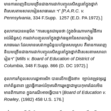
មាន​​​ការពេញ​​និយមច្រើន​​​ជាងការដាក់​បញ្ចូលសិស្សនៅក្នុងថ្នាក់
ពិសេសតាម​សាលារៀនសាធារណៈ​។”
[P.A.R.C. v.
Pennsylvania
, 334 F.Supp. 1257 (E.D. PA 1972).]
តុលាការបានអនុម័ត​ “ការសន្មតជាមុនថា (ក្នុងចំណោមកម្មវិធីការ
អប់រំជំនួស​) ការ​ដាក់​បញ្ចូល​ទៅក្នុង​ថ្នាក់​ធម្មតានៃសាលារៀន​
សាធារណៈ​ដែលមាន​សេវាកម្ម​ជំនួយបន្ថែមសមស្រប គឺមានការពេញ​
និយម​ច្រើន​ជាង​ការដាក់បញ្ចូលសិស្ស​នៅ​ក្នុង​ថ្នាក់ពិសេសតាមសាលា
រៀន​។” [
Mills v. Board of Education of District of
Columbia
, 348 F.Supp. 866 (D. DC 1972).]
តុលាការកំពូ​លសហរដ្ឋអាមេរិក បានលើកឡើងថា៖ ច្បាប់​តម្រូវឲ្យរដ្ឋ
ពាក់ព័ន្ធ​នានា​ ត្រូវ​ធ្វើការ​អប់រំកុមារពិការរួមគ្នា​ជាមួយកុមារដែលមិន
មាន​ពិការ​ភាព​ ក្នុង​ករណីអាចធ្វើបាន​។ [
Board of Education v.
Rowley
, (1982) 458 U.S. 176.]