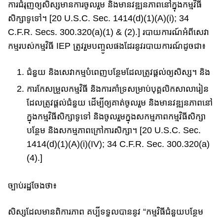
ការ​ជំរុញ​​​ឲ្យ​សិស្ស​មាន​ការ​ចូលរួម និងមាន​វឌ្ឍនភាពនៅក្នុងកម្មវិធី
សិក្សាទូទៅ។ [20 U.S.C. Sec. 1414(d)(1)(A)(i); 34
C.F.R. Secs. 300.320(a)(1) & (2).] របាយការណ៍អំពីសេវា
កម្មរបស់កម្មវិធី​ IEP ត្រូវរួមបញ្ចូលផងដែរនូវរបាយការណ៍​ដូចជា​​៖
ជំនួយ និងសេវាកម្មបំពេញ​បន្ថែមដែលត្រូវផ្ដល់ឲ្យសិស្ស។ និង
ការកែសម្រួល​​កម្មវិធី និងការគាំទ្រ​សម្រាប់​បុគ្គលិកសាលារៀន​
ដែល​ត្រូវផ្ដល់ជំនួយ​ ដើម្បី​ឲ្យគាត់​ចូលរួម និង​មានវឌ្ឍនភាពនៅ
ក្នុងកម្មវិធីសិ​ក្សា​ទូទៅ និងចូលរួមក្នុងសកម្មភាពកម្មវិធីសិក្សា
បន្ថែម និងសកម្មភាព​ក្រៅ​ការសិក្សា​​។ [20 U.S.C. Sec.
1414(d)(1)(A)(i)(IV); 34 C.F.R. Sec. 300.320(a)
(4).]
ច្បាប់រដ្ឋចែងថា៖
សិស្សដែលមានពិការភាព គប្បីទទួលបាន​នូវ “កម្មវិធីជំនួយបន្ថែម