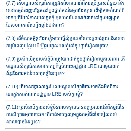
(7.7) តើមណ្ឌលសិក្សាធិការត្រូវតែពិចារណាអំពីការប្រើប្រាស់ជំនួយ និង
សេវាកម្មបំពេញ​បន្ថែមនៅក្នុង​ថ្នាក់​អប់រំធម្មតាដែរឬទេ ដើម្បីអាច​កំ​ណត់ពី
អាកប្បកិរិយារំខានរបស់កូនខ្ញុំ មុនពេលដែលដាក់គាត់​នៅ​ក្នុ​ងមជ្ឈដ្ឋាន​
ដែល​មានការរឹតបន្តឹង​ខ្លាំង​ជាងនេះ?
(7.8) តើចំណុចអ្វីខ្លះ​​ដែលខ្ញុំអាចស្នើសុំ​ប្រភេទ​នៃ​​ការផ្ដល់ជំនួយ និង​សេវា
កម្មបំពេញ​បន្ថែម ​​ដើម្បីជួយកូន​របស់ខ្ញុំ​នៅ​ក្នុងថ្នាក់រៀនធម្មតា?
(7.9) ប្រសិនបើកូនរបស់ខ្ញុំមិនត្រូវបានដាក់ក្នុងថ្នាក់រៀនធម្មតាទេ​នោះ​ តើ
មណ្ឌលសិក្សាធិការ​មាន​កាតព្វកិច្ច​ចំពោះ​មជ្ឈដ្ឋាន​ LRE ណាមួយ​ពាក់
ព័ន្ធ​នឹងការអប់រំរបស់កូនខ្ញុំដែរឬទេ?
(7.10) តើមានកត្តាណាខ្លះដែលមណ្ឌលសិក្សាធិការអាចនឹងមិនពិចារ​
ណា​ក្នុងការកំណត់មជ្ឈដ្ឋាន​ LRE របស់​កូន​ខ្ញុំ?
(7.11) ប្រសិនបើកូនរបស់ខ្ញុំមិនអាចទទួលបានអត្ថប្រយោជន៍ពីកម្មវិធី​នៃ
ការសិក្សាធម្មតានោះទេ​ តើគាត់អាច​ចូលរួមក្នុងកម្មវិធីដ​ទៃទៀត​របស់
សាលាបាន​ដែរឬទេ?