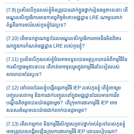
(7.9) ប្រសិនបើកូនរបស់ខ្ញុំមិនត្រូវបានដាក់ក្នុងថ្នាក់រៀនធម្មតាទេ​នោះ​ តើ
មណ្ឌលសិក្សាធិការ​មាន​កាតព្វកិច្ច​ចំពោះ​មជ្ឈដ្ឋាន​ LRE ណាមួយ​ពាក់
ព័ន្ធ​នឹងការអប់រំរបស់កូនខ្ញុំដែរឬទេ?
(7.10) តើមានកត្តាណាខ្លះដែលមណ្ឌលសិក្សាធិការអាចនឹងមិនពិចារ​
ណា​ក្នុងការកំណត់មជ្ឈដ្ឋាន​ LRE របស់​កូន​ខ្ញុំ?
(7.11) ប្រសិនបើកូនរបស់ខ្ញុំមិនអាចទទួលបានអត្ថប្រយោជន៍ពីកម្មវិធី​នៃ
ការសិក្សាធម្មតានោះទេ​ តើគាត់អាច​ចូលរួមក្នុងកម្មវិធីដ​ទៃទៀត​របស់
សាលាបាន​ដែរឬទេ?
(7.12) នៅពេលដែលខ្ញុំបង្កើតនូវកម្មវិធី IEP​ របស់កូនខ្ញុំ តើខ្ញុំអាចរួម​
បញ្ចូល​​សេវាកម្ម និង​ការ​ដាក់​បញ្ចូល​នៅក្នុង​មជ្ឈដ្ឋាន​ដែលមានការ​រឹត
បណ្ដឹងតិចតួចបានយ៉ាង​ដូចម្តេច​? តើក្រុមការងារ​កម្មវិធី IEP អាច​
សរសេរចំណុចនេះ​យ៉ាង​​ជាក់លាក់បាន​​ដូចម្តេច​?
(7.13) តើសកម្មភាព និងកម្មវិធីសិក្សា​សម្រាប់​ថ្នាក់​​អប់រំទូទៅ​របស់កូន​ខ្ញុំ
អាចត្រូវបាន​បង្កើត​ឡើង​ក្រុមការងារ​កម្មវិធី IEP ដោយរបៀបណា?