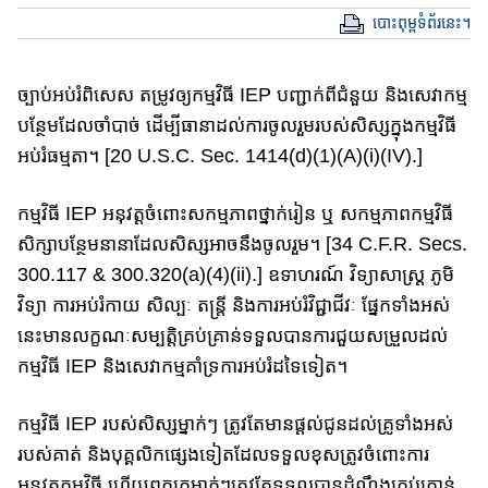
បោះពុម្ពទំព័រនេះ។
ច្បាប់អប់រំពិសេស តម្រូវឲ្យកម្មវិធី IEP បញ្ជាក់ពីជំនួយ និងសេវាកម្ម
បន្ថែម​ដែល​ចាំ​បាច់ ដើម្បី​ធានា​ដល់ការ​​ចូលរួមរបស់សិស្សក្នុងកម្មវិធី
អប់រំធម្មតា។ [20 U.S​.​C​.​ Se​c. 1414(d)(1)(A)(i)(IV).]
កម្មវិធី IEP អនុវត្តចំពោះសកម្មភាព​ថ្នាក់រៀន ឬ សកម្មភាពកម្មវិធី​
សិក្សា​បន្ថែម​នានា​​ដែល​សិស្ស​អាច​នឹង​ចូលរួម។ [34 C.F.R. Secs.
300.117 & 300.32​0​(a)​(4)(ii).] ឧទាហរណ៍ វិទ្យាសាស្រ្ដ ភូមិ
វិទ្យា ការអប់រំកាយ សិល្បៈ តន្ដ្រី និងការ​អប់រំវិជ្ជាជីវៈ ផ្នែកទាំង​អស់
នេះ​មាន​លក្ខណៈសម្បត្តិគ្រប់គ្រាន់​ទទួលបាន​ការ​ជួយ​សម្រួល​ដល់​
កម្មវិធី IEP និងសេវាកម្ម​គាំទ្រ​ការអប់រំដទៃទៀត។
កម្មវិធី IEP របស់សិស្សម្នាក់ៗ ត្រូវតែមានផ្តល់ជូន​ដល់​គ្រូទាំងអស់
របស់គាត់ និង​បុគ្គលិកផ្សេង​ទៀត​ដែល​ទទួលខុសត្រូវចំពោះការ
អនុវត្តកម្មវិធី​ ហើយ​ពួក​គេ​ម្នាក់ៗ​ត្រូវតែ​ទទួល​បាន​ដំណឹងគ្រប់គ្រាន់​