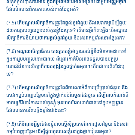
ស់ខ្ញុំទទួលបាន​​ការអប់រំ​ ក្នុង​កម្រិត​អតិបរមា​សមស្រប ជាមួយ​មិត្ត​រួម​​ថ្នាក់​
ដែលមិនមាន​ពិការភាពរបស់គាត់ដែឬអត់​​​?
(7.5) តើមណ្ឌលសិក្សាធិការត្រូវតែផ្ដល់នូវជំនួយ និងសេវាក​ម្មដើម្បី​ជួយ​
ដល់ការរួមបញ្ចូលគ្នារបស់កូនខ្ញុំ​ដែរ​ឬ​ទេ​​? តើមានអ្វីកើត​ឡើង​ បើ​​មណ្ឌល
សិក្សាធិការនិយាយថាការផ្ដល់នូវជំនួយ និងសេវាកម្ម​ទាំង​​នោះថ្លៃពេក?
(7.6) មណ្ឌលសិក្សាធិការ បានប្រាប់ខ្ញុំថាកូនរបស់ខ្ញុំនឹងមិនអាច​​ដាក់​ទៅ​
ក្នុង​ការ​រួម​​បញ្ចូលនោះ​បាន​ទេ​​ ពីព្រោះ​គាត់មិន​អាច​ទទួល​​បាន​អត្ថ​ប្រ​
យោជន៍​នៃការសិក្សាពីការបង្រៀនក្នុងថ្នាក់ធម្មតា។ តើវាជា​ការ​ពិតដែរឬ
ទេ​​?
(7.7) តើមណ្ឌលសិក្សាធិការត្រូវតែពិចារណាអំពីការប្រើប្រាស់ជំនួយ និង
សេវាកម្មបំពេញ​បន្ថែមនៅក្នុង​ថ្នាក់​អប់រំធម្មតាដែរឬទេ ដើម្បីអាច​កំ​ណត់ពី
អាកប្បកិរិយារំខានរបស់កូនខ្ញុំ មុនពេលដែលដាក់គាត់​នៅ​ក្នុ​ងមជ្ឈដ្ឋាន​
ដែល​មានការរឹតបន្តឹង​ខ្លាំង​ជាងនេះ?
(7.8) តើចំណុចអ្វីខ្លះ​​ដែលខ្ញុំអាចស្នើសុំ​ប្រភេទ​នៃ​​ការផ្ដល់ជំនួយ និង​សេវា
កម្មបំពេញ​បន្ថែម ​​ដើម្បីជួយកូន​របស់ខ្ញុំ​នៅ​ក្នុងថ្នាក់រៀនធម្មតា?