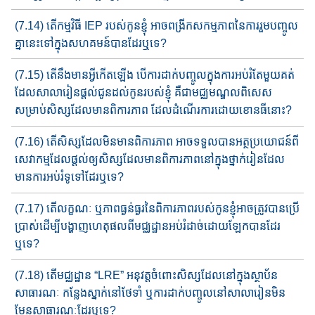
(7.14) តើកម្មវិធី IEP របស់កូនខ្ញុំ អាចពង្រីកសកម្មភាពនៃការរួមបញ្ចូល​
គ្នា​នេះ​​ទៅ​ក្នុង​សហគមន៍​​​បានដែរ​ឬទេ?
(7.15) តើនឹងមានអ្វីកើតឡើង បើការដាក់បញ្ចូលក្នុងការអប់រំតែ​មួយ​គត់​
ដែល​សាលារៀនផ្តល់ជូន​ដល់កូន​របស់​ខ្ញុំ គឺ​ជាមជ្ឈ​ម​ណ្ឌ​ល​ពិសេ​ស​
សម្រាប់សិស្សដែលមានពិការភាព ដែលដំណើរការដោយខោន​ធី​នោះ​​?
(7.16) តើសិស្សដែលមិនមានពិការភាព អាចទទួល​បានអត្ថប្រយោជន៍​ពី
សេវាកម្ម​ដែលផ្ដល់​ឲ្យ​សិស្ស​ដែល​មាន​ពិការភាព​នៅក្នុងថ្នាក់រៀន​ដែល​
មានការអប់រំទូទៅដែរឬទេ?
(7.17) តើលក្ខណៈ​ ឬភាពធ្ងន់ធ្ងរនៃពិការភាពរបស់កូនខ្ញុំ​អាចត្រូវ​បា​ន​ប្រើ​
ប្រាស់ដើម្បីបង្ហាញហេតុផល​ពីមជ្ឈដ្ឋាន​អប់រំដាច់​ដោយឡែក​បាន​ដែរ​
ឬទេ?
(7.18) តើមជ្ឈដ្ឋាន ​“LRE” អនុវត្តចំពោះសិស្សដែលនៅក្នុងស្ថាប័ន
សាធារណៈ កន្លែងស្នាក់នៅថែទាំ​ ឬការដាក់បញ្ចូលនៅសាលារៀន​មិន​
មែន​សាធារណៈដែរឬទេ?