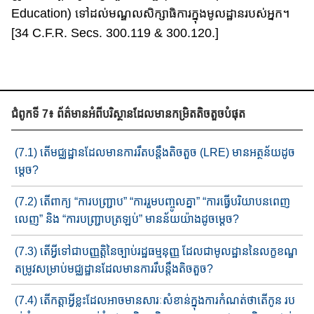
Education) ទៅដល់​មណ្ឌលសិក្សា​ធិ​ការក្នុងមូលដ្ឋាន​របស់អ្នក។
[34 C.F.R. Secs. 300.119 & 300.120.]
ជំពូកទី 7៖ ព័ត៌មានអំពីបរិស្ថានដែលមានកម្រិតតិចតួចបំផុត
(7.1) តើមជ្ឈដ្ឋានដែល​មានការរឹតបន្តឹង​តិចតួច (LRE) មាន​អត្ថន័យ​​ដូច
ម្ដេច?​
(7.2) តើពាក្យ “ការបញ្ជ្រាប” “ការរួមបញ្ចូលគ្នា” “ការធ្វើ​បរិយា​បន​​​ពេញ​​
លេញ​​” និង “ការបញ្ជា្របត្រឡប់​” មានន័យយ៉ាងដូចម្ដេច?
(7.3) តើអ្វីទៅជាប​ញ្ញត្តិនៃ​ច្បាប់រដ្ឋ​ធម្មនុញ្ញ ​​​​ដែលជាមូលដ្ឋាន​នៃ​លក្ខខណ្ឌ​​​
តម្រូវ​សម្រាប់​មជ្ឈដ្ឋានដែលមានការរឹបន្តឹង​​តិចតួច​​?
(7.4) តើកត្តាអ្វីខ្លះដែលអាចមានសារៈសំខាន់ក្នុងការកំណត់ថាតើកូន រប​