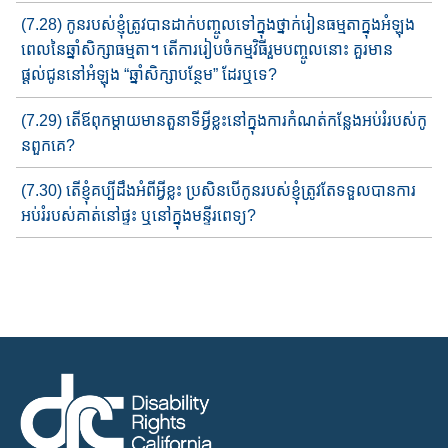
(7.28) កូនរបស់ខ្ញុំត្រូវបានដាក់បញ្ចូលទៅក្នុងថ្នាក់រៀនធម្មតាក្នុង​អំ​ឡុង​
ពេលនៃឆ្នាំសិក្សាធម្មតា។ តើការរៀបចំ​កម្មវិធីរួមបញ្ចូលនោះ គួរ​មាន​
ផ្តល់ជូន​នៅអំឡុង​ “ឆ្នាំសិក្សាបន្ថែម​” ដែរឬទេ?
(7.29) តើឪពុកម្ដាយមានតួនាទីអ្វីខ្លះ​នៅ​​ក្នុងការកំណត់កន្លែងអប់រំ​របស់​​កូ​
នពួកគេ?
(7.30) តើខ្ញុំគប្បីដឹងអំពីអ្វីខ្លះ ប្រសិនបើកូនរប​ស់ខ្ញុំត្រូវ​តែទទួល​បាន​ការ​
អប់រំរបស់គាត់​នៅផ្ទះ ឬនៅក្នុង​មន្ទីរពេទ្យ​?