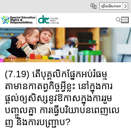
Skip
Skip
ជ្រើសរើសភាសា
to
to
Main
sub
Content
navigation
Search for:
(7.19) តើបុគ្គលិកផ្នែក​អប់រំធម្ម
តាមានកាតព្វកិច្ចអ្វីខ្លះ នៅក្នុង​​កា​​រ
ផ្ដល់​ឲ្យ​​សិស្ស​នូវឱកាសក្នុងការរួម
បញ្ចូលគ្នា ការធ្វើបរិយាបន​ពេញលេ​
ញ និង​ការបញ្ជ្រាប?