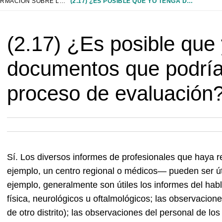
CAPÍTULO 2: INFORMACIÓN SOBRE LAS EVALUACIONES
(2.17) ¿ES POSIBLE QUE YO TENGA DOCUMENTOS QUE PODRÍAN SER ÚTILES PARA EL PROCESO DE EVALUACIÓN?
(2.17) ¿Es posible que
documentos que podrían
proceso de evaluación
Sí. Los diversos informes de profesionales que haya r
ejemplo, un centro regional o médicos— pueden ser út
ejemplo, generalmente son útiles los informes del habl
física, neurológicos u oftalmológicos; las observacion
de otro distrito); las observaciones del personal de lo