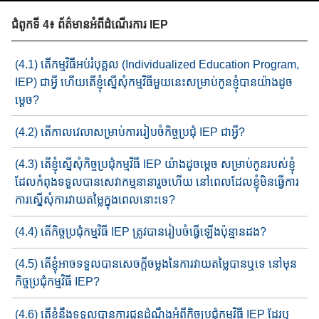
ជំពូកទី 4៖ ព័ត៌មានអំពីដំណើរការ IEP
(4.1) តើកម្មវិធីអប់រំបុគ្គល (Individualized Education Program,
IEP)​ ជាអ្វី ហើយតើ​ខ្ញុំ​ស្នើសុំកម្មវិធី​មួយនេះ​សម្រាប់​កូនខ្ញុំ​បានយ៉ាង​ដូច​
ម្តេច​​?
(4.2) តើកាលវេលា​សម្រាប់​ការរៀបចំ​​កិច្ច​ប្រជុំ IEP ជាអ្វី​?
(4.3) តើខ្ញុំស្នើសុំ​កិច្ចប្រជុំ​កម្មវិធី IEP ​យ៉ាង​ដូចម្តេច​​ សម្រាប់​កូន​របស់​​ខ្ញុំ​
ដែល​កំពុង​ទទួលបាន​សេវាកម្ម​នានា​រួចហើយ​ នៅពេល​ដែល​ខ្ញុំ​​មិន​ធ្វើ​ការ​
ការស្នើសុំ​ការវាយតម្លៃ​ក្នុងពេលនោះទេ?
(4.4) តើ​កិច្ច​ប្រជុំ​កម្មវិធី​ IEP ត្រូវបាន​រៀបចំធ្វើឡើង​ប៉ុន្មានដង?
(4.5) តើខ្ញុំអាច​ទទួលបានសេចក្តីចម្លងនៃ​ការវាយតម្លៃ​បានឬទេ​ នៅមុន​
កិច្ចប្រជុំកម្មវិធី​​ IEP?
(4.6) តើខ្ញុំនឹង​ទទួលបាន​ការជូនដំណឹង​អំពី​កិច្ច​ប្រជុំកម្មវិធី​ IEP ដែរឬ