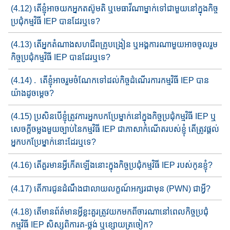
(4.12) តើខ្ញុំអាច​យក​អ្នក​តស៊ូមតិ ឬ​មេធាវី​ណាម្នាក់​ទៅជាមួយនៅក្នុងកិច្ច​
ប្រជុំ​កម្មវិធី​ IEP បានដែរឬទេ?
(4.13) តើអ្នក​តំណាង​សហជីព​គ្រូបង្រៀន​ ឬអង្គការ​ណាមួយ​អាចចូលរួម​
កិច្ច​​ប្រជុំកម្មវិធី​ IEP បានដែរឬទេ?
(4.14) . តើខ្ញុំ​អាច​រួមចំណែកទៅដល់​កិច្ច​ដំណើរការកម្មវិធី​ IEP បាន
យ៉ាង​ដូចម្តេច?
(4.15) ប្រសិនបើ​ខ្ញុំត្រូវការ​អ្នកបកប្រែម្នាក់​​នៅក្នុង​កិច្ចប្រជុំកម្មវិធី​​ IE​P​ ឬ​
សេចក្តី​ចម្លង​​មួយច្បាប់នៃ​កម្មវិធី​ IEP ជាភាសាកំណើតរបស់ខ្ញុំ តើ​ត្រូវ​​​ផ្តល់​
អ្នក​​បកប្រែម្នាក់នោះដែរឬទេ?
(4.16) តើគួរ​មានអ្វីកើតឡើង​នោះក្នុងកិច្ចប្រជុំកម្មវិធី IEP របស់កូនខ្ញុំ?
(4.17) តើ​ការ​ជូនដំណឹង​​ជាលាយលក្ខណ៍អក្សរជាមុ​ន​ (PWN) ជាអ្វី?
(4.18) តើ​មាន​ព័ត៌មានអ្វីខ្លះ​គួរត្រូវ​យកមកពីចារណា​នៅពេល​កិច្ច​​ប្រជុំ​
កម្មវិធី​ IEP សិស្ស​ពិការគ-ថ្លង់ ឬខ្សោយ​ត្រចៀក?