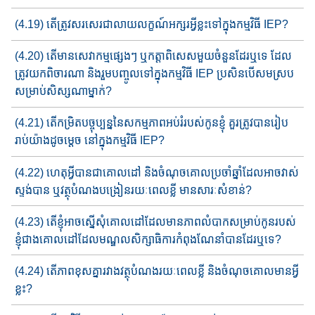
(4.19) តើ​ត្រូវសរសេរ​ជាលាយលក្ខណ៍​អក្សរ​អ្វីខ្លះ​ទៅក្នុង​​កម្មវិធី IEP?
(4.20) តើមានសេវាកម្ម​ផ្សេងៗ​ ឬ​កត្តាពិសេសមួយចំនួន​ដែរឬទេ​ ​ដែល​
ត្រូវ​​យក​ពិចារណា​​ និងរួមបញ្ចូល​ទៅក្នុងកម្មវិធី​ IEP ប្រសិនបើ​សមស្រ​ប​​
សម្រាប់​សិស្ស​ណាម្នាក់?
(4.21) តើ​កម្រិត​បច្ចុប្បន្ន​នៃ​សកម្មភាព​អប់រំ​របស់កូន​ខ្ញុំ គួរ​ត្រូវបាន​រៀប​
រាប់​យ៉ាង​​ដូចម្តេច​ នៅក្នុងកម្មវិធី​ IEP?
(4.22) ហេតុអ្វីបានជា​គោលដៅ​ និង​ចំណុចគោលប្រចាំឆ្នាំដែល​អាចវាស់​
ស្ទ​ង់​​​​បាន​​ ឬ​វត្ថុបំណង​បង្រៀន​រយៈពេលខ្លី មានសារៈសំខាន់?
(4.23) តើខ្ញុំអាច​ស្នើសុំគោលដៅ​ដែលមាន​ភាពលំបាក​សម្រាប់​កូនរបស់
ខ្ញុំ​ជាង​គោលដៅដែលមណ្ឌលសិក្សាធិការ​កំពុងណែនាំ​បានដែរឬទេ?
(4.24) តើ​ភាព​ខុសគ្នារវាង​វត្ថុបំណងរយៈពេលខ្លី​ និង​ចំណុច​គោល​មាន​អ្វី​
ខ្លះ?