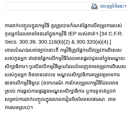
បោះពុម្ពទំព័រនេះ។
ការដាក់បញ្ចូលក្នុងកម្មវិធី​ គួរត្រូវបានកំណត់​ផ្អែកលើ​តម្រូវ​ការ​​របស់
កូនអ្នក​ដែល​មានចែង​នៅក្នុង​កម្មវិធី IEP របស់​គាត់​។ [34 C.F.R.
Secs. 300.39, 300.116​(b)​(2) & 300.320(a)(4).]
គោលបំណងរបស់ច្បាប់នោះ​គឺ កម្មវិធី​ត្រូវ​ផ្អែកលើ​តម្រូវ​ការ​​ពិសេស​
របស់​កូនអ្នក​ ជាជាង​ផ្អែកលើកម្មវិធី​ដែលមានផ្តល់​ជូន​​នៅ​ក្នុង​មណ្ឌល​
សិក្សា​​ធិការ​​។ ប្រសិនបើកម្មវិធី​មួយ​ដែលបំពេញ​តាមតម្រូវការ​ពិសេស​
របស់​កូន​អ្នក​ មិនមាននោះទេ មណ្ឌលសិក្សាធិការតម្រូវ​ឲ្យ​មាន​ការ​
ធានាលើ​កម្មវិធី​មួយ​ (ឧទាហរណ៍ ការកែសម្រួល​កម្មវិធីដែល​មាន
ស្រាប់ ការផ្តល់ការផ្ទេរ​ឆ្លង​​មណ្ឌល​សិក្សាធិការ ឬការ​ទូទាត់​ប្រាក់​
សម្រាប់​ការដាក់បញ្ចូល​ក្នុង​សាលា​រៀន​មិនមែន​សាធារណៈ​ តាម
ការសមស្រប​)។