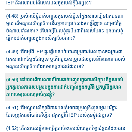
IEP និងសេវា​អប់រំពិសេស​ដល់កូន​របស់​ខ្ញុំ​ដែរ​ឬទេ?
(4.48) ប្រសិនបើខ្ញុំ​ដាក់បញ្ចូលកូនរបស់ខ្ញុំ​ទៅក្នុងសាលារៀន​ឯកជន​ណា​
មួ​យ តើ​មណ្ឌលសិក្សាធិការនឹង​ទូទាត់ប្រាក់​សង​មក​ខ្ញុំវិញទេ​ សម្រាប់​ថ្លៃ​​​
ចំណាយទាំងនោះ​? តើមានអ្វីដែល​ខ្ញុំ​គួរដឹង​ជាពិសេស​ដែរទេ​​ មុន​ពេ​ល​​​ខ្ញុំ​
ធ្វើការ​ដាក់​​បញ្ចូល​​ក្នុងការសិក្សាបែបនោះ?
(4.49) តើ​កម្មវិធី​ IEP គួរឆ្លើយតបចំពោះ​តម្រូវការ​ដែល​បាន​ចង​ក្រង​​ជា​
ឯកសារ​​ជាក់ស្តែ​ងដែរឬទេ ឬ​តើ​វា​ជួយសម្រួលដល់​មូល​​និធិ/ធនធាន​របស់
មណ្ឌលសិក្សាធិការ​ដែលមាន​ផ្តល់​ជូន​ដែរឬទេ?
(4.50) នៅពេល​ពិចារណាលើការដាក់បញ្ចូលក្នុងការសិក្សា តើកូន​របស់​
អ្នក​គួរ​មានភាពសមស្រប​ក្នុងការដាក់​បញ្ចូល​ក្នុង​កម្មវិធី ឬ​កម្មវិធី​គួរ​មាន​
ភាព​សមស្រប​សម្រាប់កូនខ្ញុំ?
(4.51) តើមណ្ឌលសិក្សាធិការ​របស់ខ្ញុំ​អាចតម្រូវ​ឲ្យ​ទិញ​សម្ភារៈ​បរិក្ខារ​​
ដែល​ត្រូវ​ការ​ចាំបាច់​ដើម្បីអនុវត្ត​កម្មវិធី​ IEP របស់​កូន​ខ្ញុំដែរឬ​ទេ?
(4.52) តើ​កូនរបស់ខ្ញុំ​អាចប្រើប្រាស់​ឧបករណ៍​បច្ចេកវិទ្យា​ជំនួយ​ដែល​បាន​