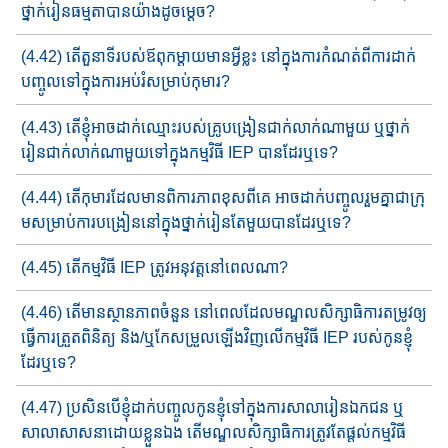
ថ្នាក់​រៀន​ធម្មតា​បានយ៉ាង​ដូចម្តេច?
(4.42) តើតួនាទី​របស់ឪពុកម្តាយ​មានអ្វីខ្លះ ​នៅក្នុងការ​កំណត់ពី​ការដាក់​
បញ្ចូល​​ទៅក្នុងការអប់រំ​សម្រាប់កុមារ?
(4.43) តើខ្ញុំអាច​ដាក់ឈ្មោះរបស់គ្រូបង្រៀន​ជាក់លាក់ណាមួយ​​ ឬ​ថ្នាក់​​
រៀន​​ជាក់​លាក់ណាមួយទៅក្នុងកម្មវិធី​ IEP បាន​ដែរ​ឬ​ទេ?
(4.44) តើកុមារដែលមានពិការភាព​ខុសពីគេ​ អាច​ដាក់បញ្ចូលរួម​គ្នា​ជា​ក្រុ​
ម​​សម្រាប់ការបង្រៀន​នៅក្នុង​ថ្នាក់រៀន​តែមួយ​បានដែរឬ​ទេ​​?
(4.45) តើកម្មវិធី​ IEP ត្រូវអនុវត្ត​នៅពេលណា?
(4.46) តើ​មាន​ស្ថានភាព​ចំនួន​​ នៅ​ពេលដែលមណ្ឌលសិក្សាធិការ​​តម្រូវ​ឲ្យ
ធ្វើការ​ត្រួតពិនិត្យ​ និង​/ឬ​កែសម្រួលឡើង​វិញ​លើ​កម្មវិធី​ IEP របស់​កូនខ្ញុំ
ដែរឬទេ?
(4.47) ប្រសិនបើ​ខ្ញុំ​ដាក់បញ្ចូលកូនខ្ញុំទៅក្នុងការ​សាលា​រៀនឯកជន ឬ​
សាលា​​​សាសនាដោយខ្លួនឯង តើមណ្ឌលសិក្សាធិការ​ត្រូវ​តែ​​ផ្តល់កម្មវិធី​