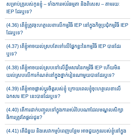
សម្រាប់គ្រូរបស់កូនខ្ញុំ – ទាំងការអប់រំធម្មតា និងពិសេស – តាមរយៈ
IEP ដែរឬទេ?
(4.36) តើ​​ខ្ញុំ​ត្រូវ​ចុះ​ហត្ថលេខា​លើកម្មវិធី IEP នៅក្នុងកិច្ចប្រជុំ​កម្មវិធី​ IEP
ដែរ​​ឬទេ?
(4.37) តើខ្ញុំ​អាច​យល់ស្រប​តែ​ទៅលើផ្នែកខ្លះ​នៃ​កម្មវិធី IEP បាន​ដែរ​
ឬទេ?
(4.38) តើខ្ញុំអាច​យល់ស្របទៅលើខ្លឹមសារ​នៃកម្មវិធី​ IEP ហើយ​មិន​
យល់​ស្រប​​លើ​ការកំណត់​នៅក្នុងថ្នាក់រៀនណាមួយ​បាន​ដែរ​ឬ​ទេ?
(4.39) តើខ្ញុំអាច​ផ្លាស់ប្តូរ​ចិត្ត​របស់ខ្ញុំ​ ក្រោយពេល​ខ្ញុំចុះ​ហត្ថលេខា​លើ​​
ឯកសា​រ​ IEP នេះ​បានដែរឬទេ?
(4.40) តើការដាក់បញ្ចូលទៅក្នុង​ការអប់រំបែប​ណាដែល​មណ្ឌល​សិក្សា​​​
ធិកា​រ​​ត្រូវតែ​ផ្តល់ជូន?
(4.41) តើ​ជំនួយ​ និងសេវាកម្មបំពេញបន្ថែម​​ អាចជួយ​​កូនរបស់ខ្ញុំ​នៅ​ក្នុង​