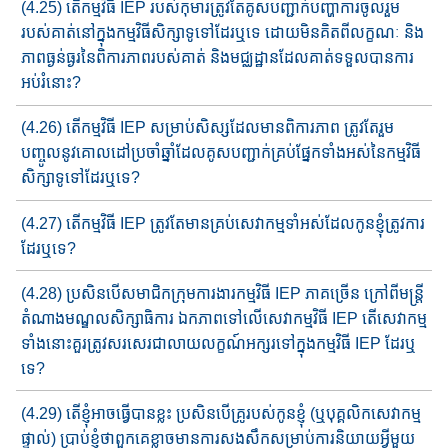
(4.25) តើ​កម្មវិធី​ IEP របស់កុមារ​ត្រូវតែគូសបញ្ជាក់បញ្ហា​​ការចូលរួម​
របស់​គាត់​​នៅក្នុង​កម្មវិធីសិក្សាទូទៅដែរឬទេ ដោយមិនគិត​ពី​លក្ខណៈ និង​
ភាព​​ធ្ងន់ធ្ងរ​នៃ​ពិការភាព​របស់គាត់ និង​មជ្ឈដ្ឋាន​ដែល​គាត់​ទទួល​បាន​​ការ
អប់រំ​នោះ?
(4.26) តើកម្មវិធី​ IEP សម្រាប់​សិស្ស​ដែលមានពិការភាព​ ត្រូវតែ​រួម
បញ្ចូល​នូវ​​គោលដៅប្រចាំឆ្នាំ​ដែលគូស​បញ្ជាក់​គ្រប់ផ្នែកទាំងអស់នៃ​កម្មវិធី​​
សិក្សា​​ទូទៅ​ដែរឬទេ?
(4.27) តើកម្មវិធី​ IEP ត្រូវតែ​មាន​គ្រប់​សេវាកម្ម​ទាំអស់ដែលកូនខ្ញុំត្រូវការ​
ដែរ​​ឬទេ?
(4.28) ប្រសិនបើសមាជិក​ក្រុមការងារកម្មវិធី​ IEP ភាគច្រើន ក្រៅពី​​មន្ត្រី​
តំណាង​មណ្ឌលសិក្សាធិការ ឯកភាព​ទៅ​លើ​សេវា​កម្មវិធី​ IEP តើ​សេវាក​ម្ម​​
ទាំងនោះ​គួរ​ត្រូវសរសេរ​ជាលាយ​លក្ខណ៍​​អក្សរ​ទៅក្នុង​កម្មវិធី​ IEP ដែរ​ឬ​
ទេ?
(4.29) តើ​ខ្ញុំអាច​ធ្វើបានខ្លះ​ ប្រសិនបើ​គ្រូរបស់កូនខ្ញុំ​ (ឬ​បុគ្គលិក​សេវាកម្ម​
ផ្ទាល់​) ប្រាប់ខ្ញុំថា​ពួកគេខ្លាច​មានការសងសឹក​សម្រាប់ការ​និយាយអ្វី​មួយ​​