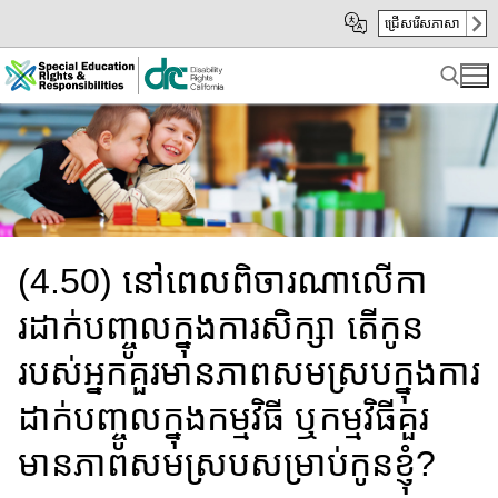
Skip
Skip
ជ្រើសរើសភាសា
to
to
Main
sub
Content
navigation
Search for:
(4.50) នៅពេល​ពិចារណាលើកា
រដាក់បញ្ចូលក្នុងការសិក្សា តើកូន​
របស់​អ្នក​គួរ​មានភាពសមស្រប​ក្នុងការ
ដាក់​បញ្ចូល​ក្នុង​កម្មវិធី ឬ​កម្មវិធី​គួរ​
មាន​ភាព​សមស្រប​សម្រាប់កូនខ្ញុំ?