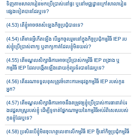
ទិញ​តាមសាលារៀនមកប្រើប្រាស់​នៅផ្ទះ​ ឬ​នៅ​មជ្ឈដ្ឋាន​​ក្រៅ​សាលា​រៀន​​​
ផ្សេងទៀត​បានដែរឬទេ?
(4.53) តើខ្ញុំអាច​ថតសំឡេង​កិច្ច​ប្រជុំ​បានទេ?
(4.54) តើមានអ្វីកើតឡើង​ បើ​អ្នកចូលរួ​មនៅក្នុងកិច្ចប្រជុំ​កម្មវិធី IEP រប​
ស់​​ខ្ញុំ​ប្រើប្រាស់​ពាក្យ ឬ​ពាក្យកាត់​ដែលខ្ញុំមិនយល់?
(4.55) តើ​មណ្ឌលសិក្សាធិការ​​អាចប្រើប្រាស់​កម្មវិធី​ IEP ពង្រាង​ ឬ​
កម្មវិធី IEP ដែលបង្កើតឡើងដោយ​កុំព្យូរទ័របានដែរឬទេ?
(4.56) តើនរណា​ទទួលខុសត្រូវ​ចំពោះការអ​នុវត្ត​កម្មវិធី IEP របស់​កូន​
អ្នក?
(4.57) តើ​មណ្ឌលសិក្សាធិការ​អាចនឹង​តម្រូវ​ឲ្យខ្ញុំ​ប្រើប្រាស់​ការធានា​រ៉ាប់រ​
ង​​វេជ្ជសាស្ត្រ​របស់ខ្ញុំ ដើម្បីទូទាត់​ផ្នែកណាមួយ​នៃ​កម្មវិធី​អប់រំពិសេស​របស់​
កូនខ្ញុំដែរឬទេ?
(4.58) ប្រសិនបើ​ខ្ញុំមិនចុះហត្ថលេខា​លើកម្មវិធី​ IEP ថ្មីនៅកិច្ច​ប្រជុំកម្មវិធី​​