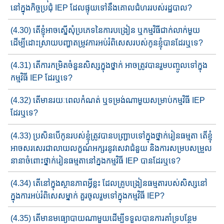
នៅក្នុងកិច្ច​ប្រជុំ​ IEP ដែល​ផ្ទុយ​ទៅ​នឹង​​គោលជំហររបស់​រដ្ឋបាល?
(4.30) តើខ្ញុំអាច​ស្នើសុំ​ប្រភេទ​នៃ​ការបង្រៀន ឬ​កម្មវិធី​ជាក់​លាក់​មួយ
ដើម្បី​ដោះស្រាយ​បញ្ហា​តម្រូវការ​អប់រំពិសេស​របស់កូនខ្ញុំ​បានដែរ​ឬទេ?
(4.31) តើ​ការកម្រិត​ចំនួនសិស្ស​ក្នុងថ្នាក់ ​អាចត្រូវបាន​រួមបញ្ចូល​ទៅក្នុង​
កម្មវិធី​ IEP ដែរឬទេ?
(4.32) តើ​មាន​រយៈពេលកំណត់​ ឬ​ទម្រង់ណាមួយ​សម្រាប់​កម្មវិធី​ IEP
ដែរ​ឬទេ?
(4.33) ប្រសិនបើកូនរបស់ខ្ញុំ​ត្រូវបានបញ្ជ្រាប​ទៅក្នុង​ថ្នាក់រៀន​ធម្មតា​ តើខ្ញុំ​
អាច​សរសេរ​ជាលាយលក្ខណ៍អក្សរ​នូវ​សេវាជំនួយ និង​ការសម្រប​សម្រួ​ល​
នានា​​​ចំពោះ​ថ្នាក់រៀនធម្មតា​​នៅ​ក្នង​កម្មវិធី​ IEP បានដែរឬទេ?
(4.34) តើនៅក្នុងស្ថានភាពអ្វីខ្លះ​ ដែលគ្រូបង្រៀន​ធម្មតា​របស់​សិស្ស​​​នៅ​
ក្នុង​​ការ​​អប់រំពិសេស​ម្នាក់​ គួ​រ​ចូលរួមទៅក្នុង​កម្មវិធី​ IEP?
(4.35) តើមានមធ្យោបាយណាមួយដើម្បីទទួលបានការគាំទ្របន្ថែម