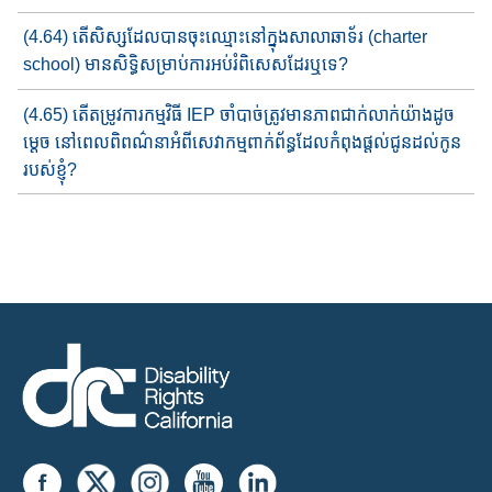
(4.64) តើសិស្ស​ដែល​បានចុះ​ឈ្មោះ​នៅក្នុង​សាលាឆាទ័រ​ (charter
schoo​l) មានសិទ្ធិ​សម្រាប់ការ​អប់រំពិសេស​ដែរឬទេ?
(4.65) តើ​តម្រូវ​ការ​កម្ម​វិធី​ IEP ចាំបាច់ត្រូវ​មាន​ភាព​ជាក់លាក់​យ៉ាង​ដូច
ម្តេច​ នៅពេល​ពិពណ៌នា​អំពី​សេវាកម្មពាក់ព័ន្ធ​ដែល​​កំពុង​ផ្តល់ជូន​ដល់​កូន
របស់ខ្ញុំ?