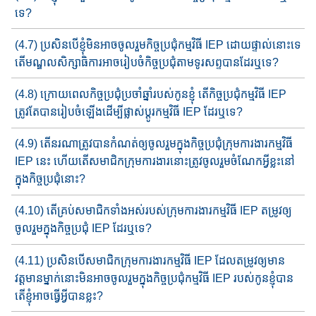
ទេ?
(4.7) ប្រសិនបើ​ខ្ញុំ​មិនអាចចូលរួមកិច្ចប្រជុំកម្មវិធី​ IEP ដោយ​ផ្ទាល់​នោះ​​ទេ
តើ​មណ្ឌល​សិក្សាធិការ​អាច​រៀបចំកិច្ចប្រជុំ​តាមទូរសព្ទ​បាន​ដែរឬទេ?
(4.8) ក្រោយ​ពេលកិច្ច​ប្រជុំ​ប្រចាំឆ្នាំ​របស់កូនខ្ញុំ តើ​កិច្ចប្រជុំ​កម្មវិធី​ IEP
ត្រូវ​តែ​​​បាន​រៀប​ចំឡើង​ដើម្បីផ្លាស់ប្តូរ​កម្មវិធី IEP ដែរឬទេ?
(4.9) តើនរណា​ត្រូវបាន​កំណត់​​ឲ្យចូលរួមក្នុងកិច្ច​ប្រជុំក្រុមការងារ​កម្ម​វិ​ធី​​
IEP នេះ ហើយតើ​សមាជិក​​ក្រុមការងារនោះ​ត្រូវ​ចូលរួម​ចំណែ​ក​​អ្វី​ខ្លះ​នៅ​​​​​​​​​
ក្នុង​កិច្ចប្រជុំ​នោះ?
(4.10) តើ​គ្រប់សមាជិកទាំងអស់​របស់ក្រុមការងារ​​កម្មវិធី​ IEP តម្រូវ​ឲ្យ​​
ចូល​រួម​​ក្នុងកិច្ចប្រជុំ​ IEP ដែរឬទេ?
(4.11) ​ប្រសិនបើសមាជិក​ក្រុមការងារកម្មវិធី​ ​​​IEP ដែលតម្រូវឲ្យមាន​
វត្តមា​ន​​​​​​ម្នាក់​នោះ​​មិនអាចចូលរួមក្នុងកិច្ច​ប្រជុំកម្មវិធី​​ IEP របស់​កូន​ខ្ញុំបាន​
តើខ្ញុំ​អា​ច​​​ធ្វើអ្វី​បានខ្លះ?