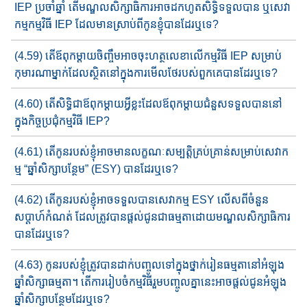
IEP ប្រចាំឆ្នាំ​ តើ​មណ្ឌលសិក្សាធិការ​​អាច​ដក​ហូត​​​សិទ្ធិ​ទទួលបាន​ ឬ​សេវា
កម្ម​​កម្មវិធី​ IEP ដែលមានស្រាប់​ពីកូន​ខ្ញុំបានដែរឬទេ?
(4.59) តើឪពុកម្តាយចិញ្ចឹម​អាច​ចុះ​ហត្ថលេខា​លើកម្មវិធី​ IEP សម្រាប់​​
កុមារ​ណា​ម្នាក់ដែលស្ថិត​នៅក្នុងការមើលថែ​របស់​ពួក​គេ​បានដែរឬទេ?
(4.60) តើសិទ្ធិ​ជា​​ឪពុកម្តាយ​អ្វីខ្លះ​ដែល​ឪពុកម្តាយ​ជំនួសទទួលបាន​​នៅ​
ក្នុង​កិច្ច​ប្រជុំកម្មវិធី IEP?
(4.61) តើកូនរបស់ខ្ញុំ​អាច​មាន​លក្ខណៈសម្បត្តិគ្រប់គ្រាន់​សម្រាប់​សេវាក​
ម្ម​​ “ឆ្នាំសិក្សាបន្ថែម​​” (ESY) បាន​ដែរឬទេ?
(4.62) តើ​កូនរបស់ខ្ញុំ​អាច​ទទួលបាន​សេវាកម្ម ESY លើស​ពី​ចំនួន​
សប្តាហ៍​កំណត់​ ដែលត្រូវបាន​ផ្តល់ជូន​ជាធម្មតា​ដោយ​មណ្ឌលសិក្សា​ធិការ​
បាន​​ដែរឬទេ?
(4.63) កូនរបស់ខ្ញុំ​ត្រូវបាន​ដាក់បញ្ចូល​ទៅក្នុង​ថ្នាក់រៀនធម្មតា​នៅ​អំឡុង​​
ឆ្នាំ​​សិក្សា​ធម្មតា​។ តើ​ការរៀបចំកម្មវិធី​រួមបញ្ចូលគ្នា​នេះ​​អាចផ្តល់ជូន​អំឡុង​​
ឆ្នាំ​សិក្សា​​បន្ថែម​​​​ដែរឬទេ?