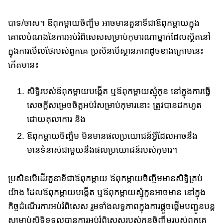
បាទ/ចាស​។ ឪពុកម្តាយចិញ្ចឹម​ អាច​មានតួនាទី​ជា​ឪពុកម្តាយ​ក្នុង​
គោលបំណង​​នៃ​ការអប់រំពិសេស​​សម្រាប់​កុមារណាម្នាក់​ដែលស្ថិតនៅ
ក្នុងការមើលថែ​របស់​ពួកគេ ប្រសិនបើ​ស្ថានភាព​​ដូចខាងក្រោមនេះ​
កើត​មាន​៖
សិទ្ធិ​របស់​ឪពុកម្តាយបង្កើត ឬ​ឪពុកម្តាយ​ស្មុំកូន នៅ​ក្នុង​ការ​ធ្វើ​
សេច​ក្តី​សម្រេចចិត្ត​អប់រំ​សម្រាប់កុមារ​នោះ​ ត្រូវបាន​ដក​ហូត​
ដោយតុលាការ​ និង
ឪពុកម្តាយចិញ្ចឹម​​ មិនមាន​ផលប្រយោជន៍​អ្វី​ដែល​អាច​នឹង​
មានទំនា​ស់​​ជាមួយនឹង​ផលប្រយោជន៍​របស់កុមារ​។
ប្រសិនបើដើរតួនាទីជាឪពុកម្តាយ ឪពុកម្តាយចិញ្ចឹម​មាន​សិទ្ធិ​គ្រប់​
យ៉ាង ​​​ដែល​ឪពុក​​ម្តាយបង្កើត​ ឬ​ឪពុកម្តាយ​ស្មុំកូន​អាច​មាន នៅក្នុង​
កិច្ច​​ដំណើរ​ការ​អប់រំពិសេស រួម​ទាំង​លទ្ធភាព​​ក្នុងការ​ផ្តួចផ្តើមបញ្ជូន​បន្ត​
សម្រាប់​សិទ្ធិទទួលបាន​ការអប់រំពិសេស​​របស់​​កូន​ចិញ្ចឹម​របស់ពួកគេ​