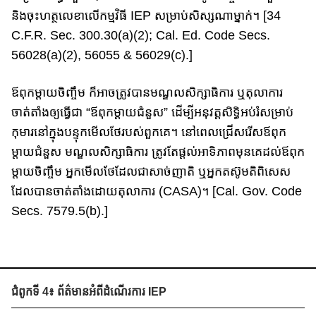
និង​ចុះ​ហត្ថលេខា​​លើកម្មវិធី​ IEP សម្រាប់​សិស្ស​ណា​ម្នាក់។ [34
C.F.R. Sec. 300.30(a)(2); Cal. Ed. Code Secs.
56028(a)(2), 56055 & 56029(c).]
ឪពុកម្តាយ​ចិញ្ចឹម ក៏​អាច​​ត្រូវ​បានមណ្ឌ​លសិក្សា​ធិការ ​ឬ​តុលាការ​ ​
ចាត់តាំង​​​ឲ្យធ្វើជា​ “ឪពុកម្តាយ​ជំនួស​” ដើម្បី​អនុវត្ត​សិទ្ធិ​អប់រំ​សម្រាប់​
កុមារនៅក្នុង​បន្ទុក​មើលថែរបស់​ពួកគេ​។ នៅពេល​ជ្រើសរើស​ឪពុក
ម្តាយ​ជំនួស​ មណ្ឌលសិក្សាធិការ ​ត្រូវ​តែ​ផ្តល់​អាទិភាព​​មុនគេ​ដល់​ឪពុក
ម្តាយ​ចិញ្ចឹម​ អ្នកមើលថែ​ដែលជាសាច់ញាតិ​ ឬ​​អ្នក​តស៊ូ​មតិ​​ពិសេស​
ដែលបានចាត់តាំង​ដោយតុលាការ​ (CASA)។ [Cal. Gov. Code
Secs. 7579.5(b).]
ជំពូកទី 4៖ ព័ត៌មានអំពីដំណើរការ IEP