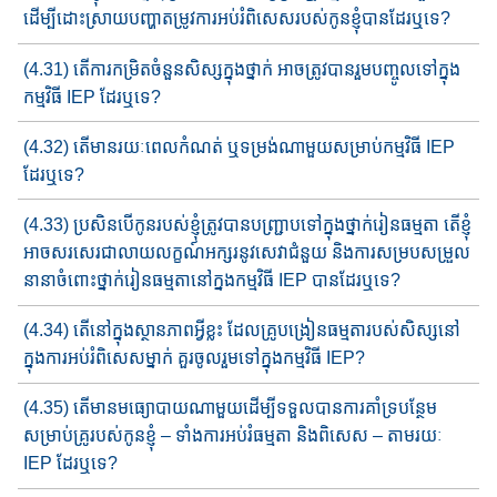
ដើម្បី​ដោះស្រាយ​បញ្ហា​តម្រូវការ​អប់រំពិសេស​របស់កូនខ្ញុំ​បានដែរ​ឬទេ?
(4.31) តើ​ការកម្រិត​ចំនួនសិស្ស​ក្នុងថ្នាក់ ​អាចត្រូវបាន​រួមបញ្ចូល​ទៅក្នុង​
កម្មវិធី​ IEP ដែរឬទេ?
(4.32) តើ​មាន​រយៈពេលកំណត់​ ឬ​ទម្រង់ណាមួយ​សម្រាប់​កម្មវិធី​ IEP
ដែរ​ឬទេ?
(4.33) ប្រសិនបើកូនរបស់ខ្ញុំ​ត្រូវបានបញ្ជ្រាប​ទៅក្នុង​ថ្នាក់រៀន​ធម្មតា​ តើខ្ញុំ​
អាច​សរសេរ​ជាលាយលក្ខណ៍អក្សរ​នូវ​សេវាជំនួយ និង​ការសម្រប​សម្រួ​ល​
នានា​​​ចំពោះ​ថ្នាក់រៀនធម្មតា​​នៅ​ក្នង​កម្មវិធី​ IEP បានដែរឬទេ?
(4.34) តើនៅក្នុងស្ថានភាពអ្វីខ្លះ​ ដែលគ្រូបង្រៀន​ធម្មតា​របស់​សិស្ស​​​នៅ​
ក្នុង​​ការ​​អប់រំពិសេស​ម្នាក់​ គួ​រ​ចូលរួមទៅក្នុង​កម្មវិធី​ IEP?
(4.35) តើមានមធ្យោបាយណាមួយដើម្បីទទួលបានការគាំទ្របន្ថែម
សម្រាប់គ្រូរបស់កូនខ្ញុំ – ទាំងការអប់រំធម្មតា និងពិសេស – តាមរយៈ
IEP ដែរឬទេ?