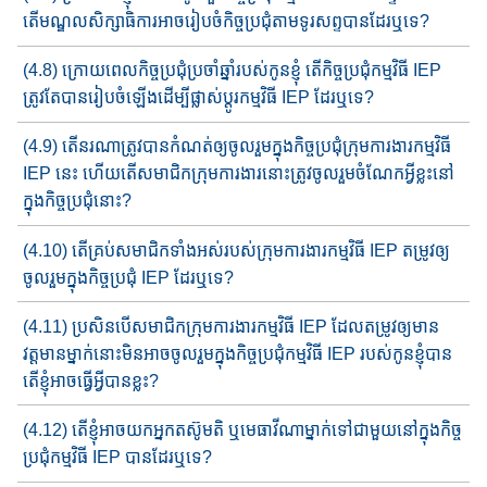
តើ​មណ្ឌល​សិក្សាធិការ​អាច​រៀបចំកិច្ចប្រជុំ​តាមទូរសព្ទ​បាន​ដែរឬទេ?
(4.8) ក្រោយ​ពេលកិច្ច​ប្រជុំ​ប្រចាំឆ្នាំ​របស់កូនខ្ញុំ តើ​កិច្ចប្រជុំ​កម្មវិធី​ IEP
ត្រូវ​តែ​​​បាន​រៀប​ចំឡើង​ដើម្បីផ្លាស់ប្តូរ​កម្មវិធី IEP ដែរឬទេ?
(4.9) តើនរណា​ត្រូវបាន​កំណត់​​ឲ្យចូលរួមក្នុងកិច្ច​ប្រជុំក្រុមការងារ​កម្ម​វិ​ធី​​
IEP នេះ ហើយតើ​សមាជិក​​ក្រុមការងារនោះ​ត្រូវ​ចូលរួម​ចំណែ​ក​​អ្វី​ខ្លះ​នៅ​​​​​​​​​
ក្នុង​កិច្ចប្រជុំ​នោះ?
(4.10) តើ​គ្រប់សមាជិកទាំងអស់​របស់ក្រុមការងារ​​កម្មវិធី​ IEP តម្រូវ​ឲ្យ​​
ចូល​រួម​​ក្នុងកិច្ចប្រជុំ​ IEP ដែរឬទេ?
(4.11) ​ប្រសិនបើសមាជិក​ក្រុមការងារកម្មវិធី​ ​​​IEP ដែលតម្រូវឲ្យមាន​
វត្តមា​ន​​​​​​ម្នាក់​នោះ​​មិនអាចចូលរួមក្នុងកិច្ច​ប្រជុំកម្មវិធី​​ IEP របស់​កូន​ខ្ញុំបាន​
តើខ្ញុំ​អា​ច​​​ធ្វើអ្វី​បានខ្លះ?
(4.12) តើខ្ញុំអាច​យក​អ្នក​តស៊ូមតិ ឬ​មេធាវី​ណាម្នាក់​ទៅជាមួយនៅក្នុងកិច្ច​
ប្រជុំ​កម្មវិធី​ IEP បានដែរឬទេ?