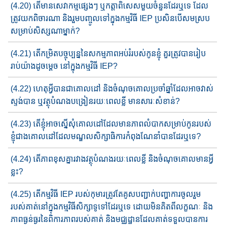
(4.20) តើមានសេវាកម្ម​ផ្សេងៗ​ ឬ​កត្តាពិសេសមួយចំនួន​ដែរឬទេ​ ​ដែល​
ត្រូវ​​យក​ពិចារណា​​ និងរួមបញ្ចូល​ទៅក្នុងកម្មវិធី​ IEP ប្រសិនបើ​សមស្រ​ប​​
សម្រាប់​សិស្ស​ណាម្នាក់?
(4.21) តើ​កម្រិត​បច្ចុប្បន្ន​នៃ​សកម្មភាព​អប់រំ​របស់កូន​ខ្ញុំ គួរ​ត្រូវបាន​រៀប​
រាប់​យ៉ាង​​ដូចម្តេច​ នៅក្នុងកម្មវិធី​ IEP?
(4.22) ហេតុអ្វីបានជា​គោលដៅ​ និង​ចំណុចគោលប្រចាំឆ្នាំដែល​អាចវាស់​
ស្ទ​ង់​​​​បាន​​ ឬ​វត្ថុបំណង​បង្រៀន​រយៈពេលខ្លី មានសារៈសំខាន់?
(4.23) តើខ្ញុំអាច​ស្នើសុំគោលដៅ​ដែលមាន​ភាពលំបាក​សម្រាប់​កូនរបស់
ខ្ញុំ​ជាង​គោលដៅដែលមណ្ឌលសិក្សាធិការ​កំពុងណែនាំ​បានដែរឬទេ?
(4.24) តើ​ភាព​ខុសគ្នារវាង​វត្ថុបំណងរយៈពេលខ្លី​ និង​ចំណុច​គោល​មាន​អ្វី​
ខ្លះ?
(4.25) តើ​កម្មវិធី​ IEP របស់កុមារ​ត្រូវតែគូសបញ្ជាក់បញ្ហា​​ការចូលរួម​
របស់​គាត់​​នៅក្នុង​កម្មវិធីសិក្សាទូទៅដែរឬទេ ដោយមិនគិត​ពី​លក្ខណៈ និង​
ភាព​​ធ្ងន់ធ្ងរ​នៃ​ពិការភាព​របស់គាត់ និង​មជ្ឈដ្ឋាន​ដែល​គាត់​ទទួល​បាន​​ការ