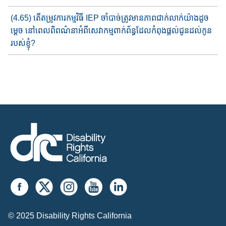
(4.65) តើ​តម្រូវ​ការ​កម្ម​វិធី​ IEP ចាំបាច់ត្រូវ​មាន​ភាព​ជាក់លាក់​យ៉ាង​ដូច
ម្តេច​ នៅពេល​ពិពណ៌នា​អំពី​សេវាកម្មពាក់ព័ន្ធ​ដែល​​កំពុង​ផ្តល់ជូន​ដល់​កូន
របស់ខ្ញុំ?
© 2025 Disability Rights California