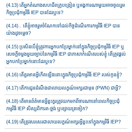
(4.13) តើអ្នក​តំណាង​សហជីព​គ្រូបង្រៀន​ ឬអង្គការ​ណាមួយ​អាចចូលរួម​
កិច្ច​​ប្រជុំកម្មវិធី​ IEP បានដែរឬទេ?
(4.14) . តើខ្ញុំ​អាច​រួមចំណែកទៅដល់​កិច្ច​ដំណើរការកម្មវិធី​ IEP បាន
យ៉ាង​ដូចម្តេច?
(4.15) ប្រសិនបើ​ខ្ញុំត្រូវការ​អ្នកបកប្រែម្នាក់​​នៅក្នុង​កិច្ចប្រជុំកម្មវិធី​​ IE​P​ ឬ​
សេចក្តី​ចម្លង​​មួយច្បាប់នៃ​កម្មវិធី​ IEP ជាភាសាកំណើតរបស់ខ្ញុំ តើ​ត្រូវ​​​ផ្តល់​
អ្នក​​បកប្រែម្នាក់នោះដែរឬទេ?
(4.16) តើគួរ​មានអ្វីកើតឡើង​នោះក្នុងកិច្ចប្រជុំកម្មវិធី IEP របស់កូនខ្ញុំ?
(4.17) តើ​ការ​ជូនដំណឹង​​ជាលាយលក្ខណ៍អក្សរជាមុ​ន​ (PWN) ជាអ្វី?
(4.18) តើ​មាន​ព័ត៌មានអ្វីខ្លះ​គួរត្រូវ​យកមកពីចារណា​នៅពេល​កិច្ច​​ប្រជុំ​
កម្មវិធី​ IEP សិស្ស​ពិការគ-ថ្លង់ ឬខ្សោយ​ត្រចៀក?
(4.19) តើ​ត្រូវសរសេរ​ជាលាយលក្ខណ៍​អក្សរ​អ្វីខ្លះ​ទៅក្នុង​​កម្មវិធី IEP?