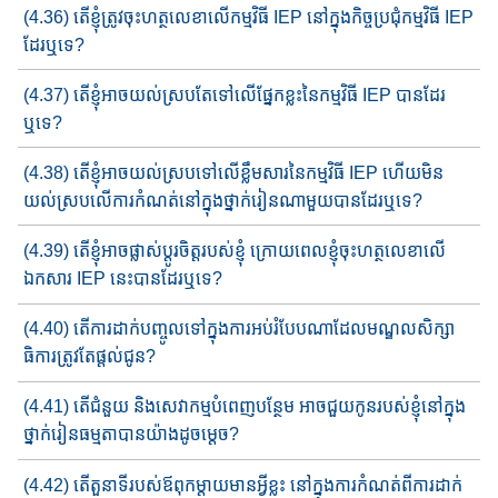
(4.36) តើ​​ខ្ញុំ​ត្រូវ​ចុះ​ហត្ថលេខា​លើកម្មវិធី IEP នៅក្នុងកិច្ចប្រជុំ​កម្មវិធី​ IEP
ដែរ​​ឬទេ?
(4.37) តើខ្ញុំ​អាច​យល់ស្រប​តែ​ទៅលើផ្នែកខ្លះ​នៃ​កម្មវិធី IEP បាន​ដែរ​
ឬទេ?
(4.38) តើខ្ញុំអាច​យល់ស្របទៅលើខ្លឹមសារ​នៃកម្មវិធី​ IEP ហើយ​មិន​
យល់​ស្រប​​លើ​ការកំណត់​នៅក្នុងថ្នាក់រៀនណាមួយ​បាន​ដែរ​ឬ​ទេ?
(4.39) តើខ្ញុំអាច​ផ្លាស់ប្តូរ​ចិត្ត​របស់ខ្ញុំ​ ក្រោយពេល​ខ្ញុំចុះ​ហត្ថលេខា​លើ​​
ឯកសា​រ​ IEP នេះ​បានដែរឬទេ?
(4.40) តើការដាក់បញ្ចូលទៅក្នុង​ការអប់រំបែប​ណាដែល​មណ្ឌល​សិក្សា​​​
ធិកា​រ​​ត្រូវតែ​ផ្តល់ជូន?
(4.41) តើ​ជំនួយ​ និងសេវាកម្មបំពេញបន្ថែម​​ អាចជួយ​​កូនរបស់ខ្ញុំ​នៅ​ក្នុង​
ថ្នាក់​រៀន​ធម្មតា​បានយ៉ាង​ដូចម្តេច?
(4.42) តើតួនាទី​របស់ឪពុកម្តាយ​មានអ្វីខ្លះ ​នៅក្នុងការ​កំណត់ពី​ការដាក់​