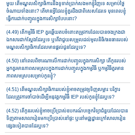
មួ​យ តើ​មណ្ឌលសិក្សាធិការនឹង​ទូទាត់ប្រាក់​សង​មក​ខ្ញុំវិញទេ​ សម្រាប់​ថ្លៃ​​​
ចំណាយទាំងនោះ​? តើមានអ្វីដែល​ខ្ញុំ​គួរដឹង​ជាពិសេស​ដែរទេ​​ មុន​ពេ​ល​​​ខ្ញុំ​
ធ្វើការ​ដាក់​​បញ្ចូល​​ក្នុងការសិក្សាបែបនោះ?
(4.49) តើ​កម្មវិធី​ IEP គួរឆ្លើយតបចំពោះ​តម្រូវការ​ដែល​បាន​ចង​ក្រង​​ជា​
ឯកសារ​​ជាក់ស្តែ​ងដែរឬទេ ឬ​តើ​វា​ជួយសម្រួលដល់​មូល​​និធិ/ធនធាន​របស់
មណ្ឌលសិក្សាធិការ​ដែលមាន​ផ្តល់​ជូន​ដែរឬទេ?
(4.50) នៅពេល​ពិចារណាលើការដាក់បញ្ចូលក្នុងការសិក្សា តើកូន​របស់​
អ្នក​គួរ​មានភាពសមស្រប​ក្នុងការដាក់​បញ្ចូល​ក្នុង​កម្មវិធី ឬ​កម្មវិធី​គួរ​មាន​
ភាព​សមស្រប​សម្រាប់កូនខ្ញុំ?
(4.51) តើមណ្ឌលសិក្សាធិការ​របស់ខ្ញុំ​អាចតម្រូវ​ឲ្យ​ទិញ​សម្ភារៈ​បរិក្ខារ​​
ដែល​ត្រូវ​ការ​ចាំបាច់​ដើម្បីអនុវត្ត​កម្មវិធី​ IEP របស់​កូន​ខ្ញុំដែរឬ​ទេ?
(4.52) តើ​កូនរបស់ខ្ញុំ​អាចប្រើប្រាស់​ឧបករណ៍​បច្ចេកវិទ្យា​ជំនួយ​ដែល​បាន​
ទិញ​តាមសាលារៀនមកប្រើប្រាស់​នៅផ្ទះ​ ឬ​នៅ​មជ្ឈដ្ឋាន​​ក្រៅ​សាលា​រៀន​​​
ផ្សេងទៀត​បានដែរឬទេ?