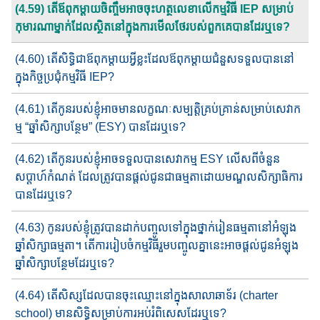
(4.59) តើឪពុកម្តាយចិញ្ចឹម​អាច​ចុះ​ហត្ថលេខា​លើកម្មវិធី​ IEP សម្រាប់​​
កុមារ​ណា​ម្នាក់ដែលស្ថិត​នៅក្នុងការមើលថែ​របស់​ពួក​គេ​បានដែរឬទេ?
(4.60) តើសិទ្ធិ​ជា​​ឪពុកម្តាយ​អ្វីខ្លះ​ដែល​ឪពុកម្តាយ​ជំនួសទទួលបាន​​នៅ​
ក្នុង​កិច្ច​ប្រជុំកម្មវិធី IEP?
(4.61) តើកូនរបស់ខ្ញុំ​អាច​មាន​លក្ខណៈសម្បត្តិគ្រប់គ្រាន់​សម្រាប់​សេវាក​
ម្ម​​ “ឆ្នាំសិក្សាបន្ថែម​​” (ESY) បាន​ដែរឬទេ?
(4.62) តើ​កូនរបស់ខ្ញុំ​អាច​ទទួលបាន​សេវាកម្ម ESY លើស​ពី​ចំនួន​
សប្តាហ៍​កំណត់​ ដែលត្រូវបាន​ផ្តល់ជូន​ជាធម្មតា​ដោយ​មណ្ឌលសិក្សា​ធិការ​
បាន​​ដែរឬទេ?
(4.63) កូនរបស់ខ្ញុំ​ត្រូវបាន​ដាក់បញ្ចូល​ទៅក្នុង​ថ្នាក់រៀនធម្មតា​នៅ​អំឡុង​​
ឆ្នាំ​​សិក្សា​ធម្មតា​។ តើ​ការរៀបចំកម្មវិធី​រួមបញ្ចូលគ្នា​នេះ​​អាចផ្តល់ជូន​អំឡុង​​
ឆ្នាំ​សិក្សា​​បន្ថែម​​​​ដែរឬទេ?
(4.64) តើសិស្ស​ដែល​បានចុះ​ឈ្មោះ​នៅក្នុង​សាលាឆាទ័រ​ (charter
schoo​l) មានសិទ្ធិ​សម្រាប់ការ​អប់រំពិសេស​ដែរឬទេ?