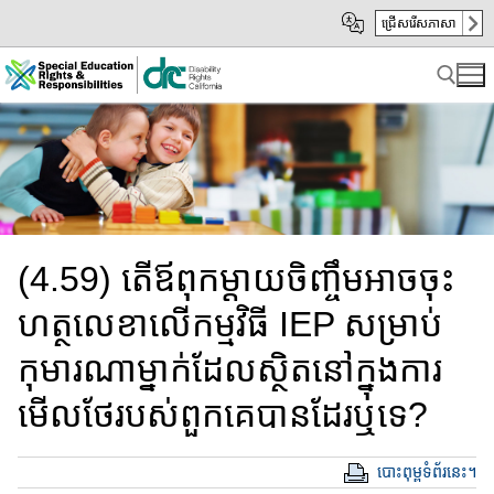
Skip
Skip
ជ្រើសរើសភាសា
to
to
Main
sub
Content
navigation
Search for:
(4.59) តើឪពុកម្តាយចិញ្ចឹម​អាច​ចុះ​
ហត្ថលេខា​លើកម្មវិធី​ IEP សម្រាប់​​
កុមារ​ណា​ម្នាក់ដែលស្ថិត​នៅក្នុងការ
មើលថែ​របស់​ពួក​គេ​បានដែរឬទេ?
បោះពុម្ពទំព័រនេះ។