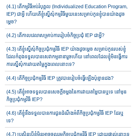
(4.1) តើកម្មវិធីអប់រំបុគ្គល (Individualized Education Program,
IEP)​ ជាអ្វី ហើយតើ​ខ្ញុំ​ស្នើសុំកម្មវិធី​មួយនេះ​សម្រាប់​កូនខ្ញុំ​បានយ៉ាង​ដូច​
ម្តេច​​?
(4.2) តើកាលវេលា​សម្រាប់​ការរៀបចំ​​កិច្ច​ប្រជុំ IEP ជាអ្វី​?
(4.3) តើខ្ញុំស្នើសុំ​កិច្ចប្រជុំ​កម្មវិធី IEP ​យ៉ាង​ដូចម្តេច​​ សម្រាប់​កូន​របស់​​ខ្ញុំ​
ដែល​កំពុង​ទទួលបាន​សេវាកម្ម​នានា​រួចហើយ​ នៅពេល​ដែល​ខ្ញុំ​​មិន​ធ្វើ​ការ​
ការស្នើសុំ​ការវាយតម្លៃ​ក្នុងពេលនោះទេ?
(4.4) តើ​កិច្ច​ប្រជុំ​កម្មវិធី​ IEP ត្រូវបាន​រៀបចំធ្វើឡើង​ប៉ុន្មានដង?
(4.5) តើខ្ញុំអាច​ទទួលបានសេចក្តីចម្លងនៃ​ការវាយតម្លៃ​បានឬទេ​ នៅមុន​
កិច្ចប្រជុំកម្មវិធី​​ IEP?
(4.6) តើខ្ញុំនឹង​ទទួលបាន​ការជូនដំណឹង​អំពី​កិច្ច​ប្រជុំកម្មវិធី​ IEP ដែរឬ
ទេ?
(4.7) ប្រសិនបើ​ខ្ញុំ​មិនអាចចូលរួមកិច្ចប្រជុំកម្មវិធី​ IEP ដោយ​ផ្ទាល់​នោះ​​ទេ