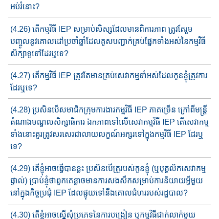
អប់រំ​នោះ?
(4.26) តើកម្មវិធី​ IEP សម្រាប់​សិស្ស​ដែលមានពិការភាព​ ត្រូវតែ​រួម
បញ្ចូល​នូវ​​គោលដៅប្រចាំឆ្នាំ​ដែលគូស​បញ្ជាក់​គ្រប់ផ្នែកទាំងអស់នៃ​កម្មវិធី​​
សិក្សា​​ទូទៅ​ដែរឬទេ?
(4.27) តើកម្មវិធី​ IEP ត្រូវតែ​មាន​គ្រប់​សេវាកម្ម​ទាំអស់ដែលកូនខ្ញុំត្រូវការ​
ដែរ​​ឬទេ?
(4.28) ប្រសិនបើសមាជិក​ក្រុមការងារកម្មវិធី​ IEP ភាគច្រើន ក្រៅពី​​មន្ត្រី​
តំណាង​មណ្ឌលសិក្សាធិការ ឯកភាព​ទៅ​លើ​សេវា​កម្មវិធី​ IEP តើ​សេវាក​ម្ម​​
ទាំងនោះ​គួរ​ត្រូវសរសេរ​ជាលាយ​លក្ខណ៍​​អក្សរ​ទៅក្នុង​កម្មវិធី​ IEP ដែរ​ឬ​
ទេ?
(4.29) តើ​ខ្ញុំអាច​ធ្វើបានខ្លះ​ ប្រសិនបើ​គ្រូរបស់កូនខ្ញុំ​ (ឬ​បុគ្គលិក​សេវាកម្ម​
ផ្ទាល់​) ប្រាប់ខ្ញុំថា​ពួកគេខ្លាច​មានការសងសឹក​សម្រាប់ការ​និយាយអ្វី​មួយ​​
នៅក្នុងកិច្ច​ប្រជុំ​ IEP ដែល​ផ្ទុយ​ទៅ​នឹង​​គោលជំហររបស់​រដ្ឋបាល?
(4.30) តើខ្ញុំអាច​ស្នើសុំ​ប្រភេទ​នៃ​ការបង្រៀន ឬ​កម្មវិធី​ជាក់​លាក់​មួយ