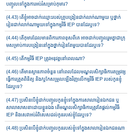
បញ្ចូល​​ទៅក្នុងការអប់រំ​សម្រាប់កុមារ?
(4.43) តើខ្ញុំអាច​ដាក់ឈ្មោះរបស់គ្រូបង្រៀន​ជាក់លាក់ណាមួយ​​ ឬ​ថ្នាក់​​
រៀន​​ជាក់​លាក់ណាមួយទៅក្នុងកម្មវិធី​ IEP បាន​ដែរ​ឬ​ទេ?
(4.44) តើកុមារដែលមានពិការភាព​ខុសពីគេ​ អាច​ដាក់បញ្ចូលរួម​គ្នា​ជា​ក្រុ​
ម​​សម្រាប់ការបង្រៀន​នៅក្នុង​ថ្នាក់រៀន​តែមួយ​បានដែរឬ​ទេ​​?
(4.45) តើកម្មវិធី​ IEP ត្រូវអនុវត្ត​នៅពេលណា?
(4.46) តើ​មាន​ស្ថានភាព​ចំនួន​​ នៅ​ពេលដែលមណ្ឌលសិក្សាធិការ​​តម្រូវ​ឲ្យ
ធ្វើការ​ត្រួតពិនិត្យ​ និង​/ឬ​កែសម្រួលឡើង​វិញ​លើ​កម្មវិធី​ IEP របស់​កូនខ្ញុំ
ដែរឬទេ?
(4.47) ប្រសិនបើ​ខ្ញុំ​ដាក់បញ្ចូលកូនខ្ញុំទៅក្នុងការ​សាលា​រៀនឯកជន ឬ​
សាលា​​​សាសនាដោយខ្លួនឯង តើមណ្ឌលសិក្សាធិការ​ត្រូវ​តែ​​ផ្តល់កម្មវិធី​
IEP និងសេវា​អប់រំពិសេស​ដល់កូន​របស់​ខ្ញុំ​ដែរ​ឬទេ?
(4.48) ប្រសិនបើខ្ញុំ​ដាក់បញ្ចូលកូនរបស់ខ្ញុំ​ទៅក្នុងសាលារៀន​ឯកជន​ណា​