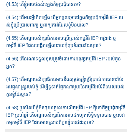
(4.53) តើខ្ញុំអាច​ថតសំឡេង​កិច្ច​ប្រជុំ​បានទេ?
(4.54) តើមានអ្វីកើតឡើង​ បើ​អ្នកចូលរួ​មនៅក្នុងកិច្ចប្រជុំ​កម្មវិធី IEP រប​
ស់​​ខ្ញុំ​ប្រើប្រាស់​ពាក្យ ឬ​ពាក្យកាត់​ដែលខ្ញុំមិនយល់?
(4.55) តើ​មណ្ឌលសិក្សាធិការ​​អាចប្រើប្រាស់​កម្មវិធី​ IEP ពង្រាង​ ឬ​
កម្មវិធី IEP ដែលបង្កើតឡើងដោយ​កុំព្យូរទ័របានដែរឬទេ?
(4.56) តើនរណា​ទទួលខុសត្រូវ​ចំពោះការអ​នុវត្ត​កម្មវិធី IEP របស់​កូន​
អ្នក?
(4.57) តើ​មណ្ឌលសិក្សាធិការ​អាចនឹង​តម្រូវ​ឲ្យខ្ញុំ​ប្រើប្រាស់​ការធានា​រ៉ាប់រ​
ង​​វេជ្ជសាស្ត្រ​របស់ខ្ញុំ ដើម្បីទូទាត់​ផ្នែកណាមួយ​នៃ​កម្មវិធី​អប់រំពិសេស​របស់​
កូនខ្ញុំដែរឬទេ?
(4.58) ប្រសិនបើ​ខ្ញុំមិនចុះហត្ថលេខា​លើកម្មវិធី​ IEP ថ្មីនៅកិច្ច​ប្រជុំកម្មវិធី​​
IEP ប្រចាំឆ្នាំ​ តើ​មណ្ឌលសិក្សាធិការ​​អាច​ដក​ហូត​​​សិទ្ធិ​ទទួលបាន​ ឬ​សេវា
កម្ម​​កម្មវិធី​ IEP ដែលមានស្រាប់​ពីកូន​ខ្ញុំបានដែរឬទេ?