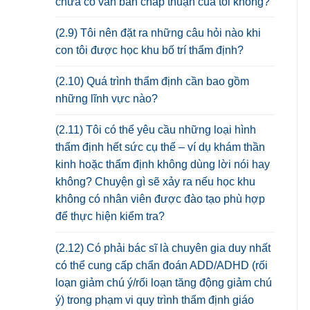
chưa có văn bản chấp thuận của tôi không?
(2.9) Tôi nên đặt ra những câu hỏi nào khi
con tôi được học khu bố trí thẩm định?
(2.10) Quá trình thẩm định cần bao gồm
những lĩnh vực nào?
(2.11) Tôi có thể yêu cầu những loại hình
thẩm định hết sức cụ thể – ví dụ khám thần
kinh hoặc thẩm định không dùng lời nói hay
không? Chuyện gì sẽ xảy ra nếu học khu
không có nhân viên được đào tạo phù hợp
để thực hiện kiểm tra?
(2.12) Có phải bác sĩ là chuyên gia duy nhất
có thể cung cấp chẩn đoán ADD/ADHD (rối
loạn giảm chú ý/rối loạn tăng động giảm chú
ý) trong phạm vi quy trình thẩm định giáo