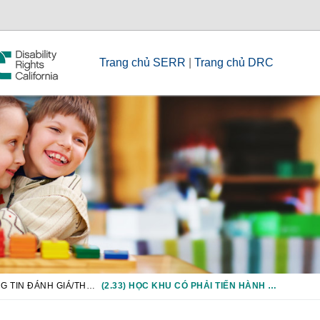
Trang chủ SERR
|
Trang chủ DRC
CHƯƠNG 2: THÔNG TIN ĐÁNH GIÁ/THẨM ĐỊNH
(2.33) HỌC KHU CÓ PHẢI TIẾN HÀNH KIỂM TRA BỔ SUNG CHO MỖI HỌC SINH KHUYẾT TẬT TRONG QUÁ TRÌNH ĐÁNH GIÁ LẠI HAY KHÔNG?