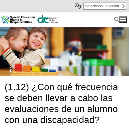
Skip
Skip
Selecciona un idioma
to
to
sub
content
navigation
Search for:
(1.12) ¿Con qué frecuencia
se deben llevar a cabo las
evaluaciones de un alumno
con una discapacidad?