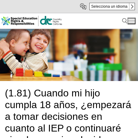
Skip
Skip
Selecciona un idioma
to
to
sub
content
navigation
Search for:
(1.81) Cuando mi hijo
cumpla 18 años, ¿empezará
a tomar decisiones en
cuanto al IEP o continuaré