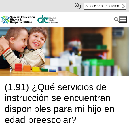
Skip
Skip
Selecciona un idioma
to
to
sub
content
navigation
Search for:
(1.91) ¿Qué servicios de
instrucción se encuentran
disponibles para mi hijo en
edad preescolar?