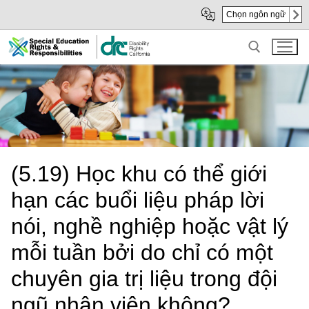
Skip
Skip
Chọn ngôn ngữ
to
to
Main
sub
Content
navigation
Search for:
(5.19) Học khu có thể giới
hạn các buổi liệu pháp lời
nói, nghề nghiệp hoặc vật lý
mỗi tuần bởi do chỉ có một
chuyên gia trị liệu trong đội
ngũ nhân viên không?