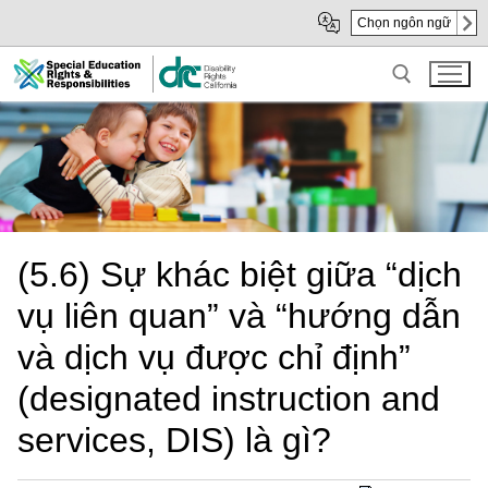
Skip
Skip
Chọn ngôn ngữ
to
to
Main
sub
Content
navigation
Search for:
(5.6) Sự khác biệt giữa “dịch
vụ liên quan” và “hướng dẫn
và dịch vụ được chỉ định”
(designated instruction and
services, DIS) là gì?