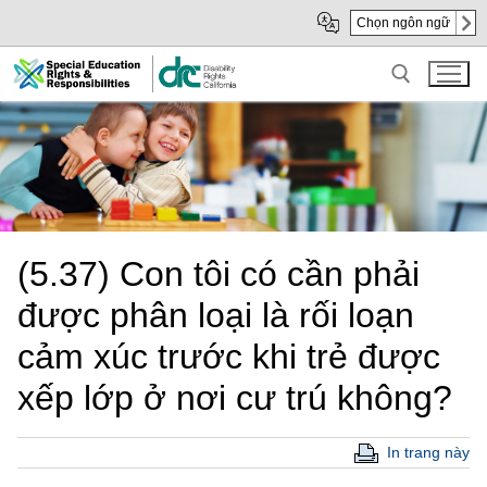
Skip
Skip
Chọn ngôn ngữ
to
to
Main
sub
Content
navigation
Search for:
(5.37) Con tôi có cần phải
được phân loại là rối loạn
cảm xúc trước khi trẻ được
xếp lớp ở nơi cư trú không?
In trang này