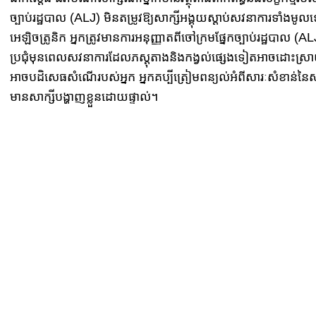
ច្បាប់​​​រដ្ឋបាល​ (ALJ) មិនតម្រូវឱ្យសាក្សី​អង្គុយ​ស្តាប់​សវនាការ​ទាំង
អេឡិចត្រូនិក ​អ្នក​ត្រូវមានការអនុញ្ញាតពី​ចៅ​​ក្រម​​​ផ្នែក​​​ច្បាប់​​​រដ្ឋបា
ប្រជុំ​មុន​ពេល​សវនាការ​ដែល​ភស្តុតាង​និង​កង្វល់​ផ្សេង​ទៀត​អាច​ដោះស្រាយបា
អាចបដិសេធសំណើរបស់​អ្នក​ ​អ្នក​​​គប្បី​​ត្រៀម​ពន្យល់​អំពី​សារៈសំខាន់​
មាន​សាក្សី​បង្ហាញ​ខ្លួន​​ដោយ​​​ផ្ទាល់។