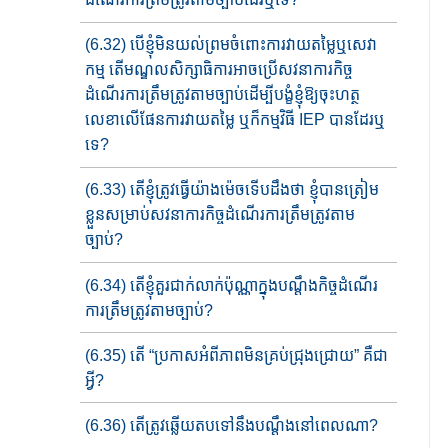
(6.32) បើខ្ញុំមិនយល់ព្រមចំពោះការវាយតម្លៃឬ​​សេវា
កម្ម តើមណ្ឌលសិក្សាធិការ​​អាច​ប្រើ​សវនាការ​កិច្ច​
ដំណើរការត្រឹមត្រូវតាមច្បាប់​ដើម្បីបង្ខំខ្ញុំឱ្យចុះហត្ថ
លេខាលើផែនការ​វាយតម្លៃ ឬ​ក៏​​កម្មវិធី​ IEP បានដែរឬ
ទេ?
(6.33) តើខ្ញុំត្រូវធ្វើ​​យ៉ាង​​ម៉េចទើបដឹងថា ខ្ញុំបាន​ត្រៀម
ខ្លួនសម្រាប់សវនាការកិច្ចដំណើរការ​ត្រឹមត្រូវតាម
ច្បាប់?
(6.34) តើខ្ញុំគួរជាក់លាក់ប៉ុណ្ណាក្នុង​បណ្តឹង​កិច្ចដំណើរ
ការត្រឹមត្រូវតាមច្បាប់?
(6.35) តើ​​​ “ប្រកាសអំពី​ភាព​មិន​គ្រប់​ជ្រុង​ជ្រោយ” គឺជា
អ្វី?
(6.36) តើត្រូវឆ្លើយតបទៅនឹងបណ្តឹងនៅពេលណា?