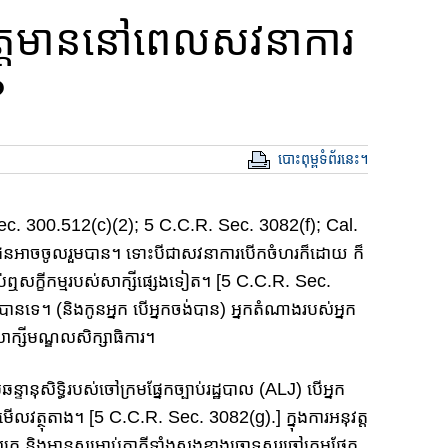
ត្តមាននៅពេល​សវនាការ​
?
បោះពុម្ពទំព័រនេះ។
c. 300.512​(c)​(2); 5 C.C.R. Sec. 3082(f); Cal.
លរួមបាន។ ​ទោះ​បីជាសវនាការបើកចំហរ​ក៏​​ដោយ​​​ ​ក៏​​​
េ​ស្តាប់ឮសក្ខី​ក​ម្មរបស់សាក្សីផ្សេងទៀត។ [5 C.C.R. Sec.
(និងកូន​អ្នក​ បើ​អ្នក​ចង់បាន) ​អ្នក​តំណាងរបស់​អ្នក​​
ិង​សា​ក្សីមណ្ឌលសិក្សាធិការ​។
ទ្ធិ​របស់​ចៅ​​ក្រម​​​ផ្នែក​​​ច្បាប់​​​​រដ្ឋបាល​ (ALJ) បើ​អ្នក​
េតមើល​វត្ថុតាង​។ [5 C.C.R. Sec. 3082(g).] ក្នុងការអនុវត្ត
គេ​ និងមានសម្រាប់​ភាគី​ទាំងសងខាង​ចោទសួរ​ចៅ​​ក្រម​​​ផ្នែក​​​