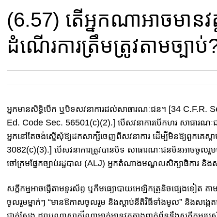
(6.57) តើ​អ្នក​ណាអាចមានវ
ដំណើរការត្រឹមត្រូវតាមច្បាប់
​អ្នក​មានសិទ្ធិបើក ឬបិទសវនាការដល់សាធារណៈជន។ [34 C.F.R. Se
Ed. Code Sec. 56501(c)(2).] បើសវនាការ​បើកហរ សាធារណៈជនអាចចូ
អ្នក​នៅតែចង់​ស្នើសុំឱ្យ​ដក​សាក្សី​ចេញ​ពី​សវនាការ ដើម្បី​មិន​ឱ្យ​ពួក​គ
3082(c)(3).] បើសវនាការត្រូវបានបិទ សាធារណៈជនមិនអាចចូលរួមបានទេ។ 
ចៅ​​ក្រម​​​ផ្នែក​​​ច្បាប់​​​រដ្ឋបាល​ (ALJ) ​អ្នក​តំណាង​មណ្ឌល​សិក្សា​ធិការ​ ន
សក្ខីកម្មអាចធ្វើតាមទូរស័ព្ទ ឬ​ក៏​មធ្យោបាយអេឡិកត្រូនិចផ្សេងទៀត​ តាមឆន្ទានុសិ​
ចូលរួមម្នាក់ៗ “មានឱកាសចូលរួម និង​ស្តាប់​នីតិវិធី​ទាំងមូល” និង​សង្ក
ជាក់ស្តែង ដរាបណាសាក្សីណាម្នាក់មាន​វត្ថុតាង​ពាក់ព័ន្ធនឹង​សក្ខីកម្ម​របស់​