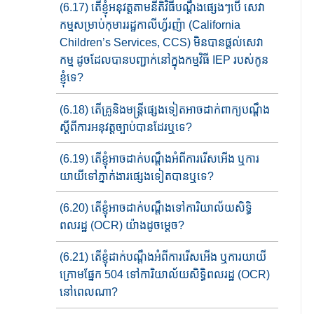
(6.17) តើ​ខ្ញុំ​អនុវត្តតាមនីតិវិធីបណ្តឹងផ្សេងៗបើ សេវា
កម្ម​សម្រា​ប់កុមារ​រដ្ឋ​កាលីហ្វ័រញ៉ា​ (California
Children’s Services, CCS) ​មិន​បាន​ផ្តល់​សេវា
កម្ម​ ដូចដែលបានបញ្ជាក់នៅក្នុង​កម្មវិធី​ IEP របស់​កូន​
ខ្ញុំទេ?
(6.18) តើ​គ្រូ​និង​មន្ត្រី​ផ្សេងទៀត​អាច​ដាក់ពាក្យបណ្តឹង
ស្តីពីការអនុវត្ត​ច្បាប់​បានដែរឬទេ?
(6.19) តើខ្ញុំអាចដាក់​បណ្តឹង​អំពី​ការរើសអើង ​ឬ​ការ
យាយី​ទៅ​ភ្នាក់ងារផ្សេងទៀតបានឬទេ?
(6.20) តើខ្ញុំអាចដាក់​បណ្តឹង​ទៅការិយាល័យ​សិទ្ធិ
ពលរដ្ឋ​ (OCR) ​​យ៉ាង​​ដូចម្តេច?
(6.21) តើខ្ញុំដាក់បណ្តឹងអំពីការរើសអើង ឬការយាយី
ក្រោមផ្នែក​ 504 ទៅការិយាល័យ​សិទ្ធិពលរដ្ឋ​ (OCR)
នៅពេល​ណា?