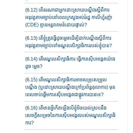
(6.12) តើនរណាជា​អ្នក​ដោះស្រាយបណ្តឹង​​ស្តីពីការ
អនុវត្តតាមច្បាប់​នៅពេល​​ក្រសួងអប់រំរដ្ឋ កាលីហ្វ័រញ៉ា
(CDE) គ្មាន​អន្តរាគមន៍​​ដោយ​​​ផ្ទាល់?
(6.13) តើខ្ញុំត្រូវធ្វើដូចម្តេចដើម្បីដាក់​បណ្តឹងស្តីពីការ
អនុវត្ត​តាមច្បាប់​ទៅមណ្ឌលសិក្សាធិការ​របស់​ខ្ញុំ​បាន​?
(6.14) តើមណ្ឌលសិក្សាធិការ​ ធ្វើការស៊ើបអង្កេត​​យ៉ាង​​
ដូច ម្តេច?
(6.15) តើមណ្ឌលសិក្សាធិការអាចសម្រុះសម្រួល​
បណ្តឹង​ (ឬដោះស្រាយ​បណ្តឹង​​ក្រៅ​ប្រព័ន្ធ​តុលាការ) មុន​
ពេលចាប់ផ្តើម​ការស៊ើបអង្កេតជាផ្លូវការបានទេ?
(6.16) តើមានអ្វីកើតឡើងបើ​ខ្ញុំមិនយល់ស្រប​នឹង
សេចក្តី​សម្រេចនៃការស៊ើប​អង្កេត​របស់​មណ្ឌល​សិក្សា​​ធិ
ការ?