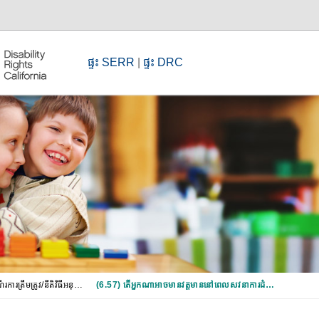
ផ្ទះ SERR
|
ផ្ទះ DRC
ជំពូកទី6៖ ព័ត៌មានស្តីពីដំណើរការត្រឹមត្រូវ/នីតិវិធីអនុលោមតាមច្បាប់
(6.57) តើ​អ្នក​ណាអាចមានវត្តមាននៅពេល​សវនាការ​ដំណើរការត្រឹមត្រូវតាមច្បាប់?