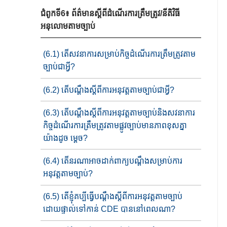
ជំពូកទី6៖ ព័ត៌មានស្តីពីដំណើរការត្រឹមត្រូវ/នីតិវិធី
អនុលោមតាមច្បាប់
(6.1) តើសវនាការសម្រាប់កិច្ច​ដំណើរការត្រឹមត្រូវ​តាម
ច្បាប់​ជាអ្វី?
(6.2) តើបណ្តឹងស្តីពី​ការអនុវត្ត​តាមច្បាប់​ជាអ្វី?
(6.3) តើ​បណ្តឹង​ស្តីពីការអនុវត្ត​តាមច្បាប់​និង​សវនាការ
កិច្ចដំណើរការត្រឹមត្រូវ​​​​តាម​ផ្លូវច្បាប់មាន​ភាព​ខុសគ្នា​
យ៉ាង​​ដូច ម្តេច?
(6.4) តើ​នរណា​​​អាច​ដាក់ពាក្យ​​បណ្តឹងសម្រាប់​ការ​
អនុវត្ត​តាមច្បាប់​​?​
(6.5) តើខ្ញុំ​​គប្បី​​ធ្វើបណ្តឹង​​​ស្តីពីការអនុវត្តតាមច្បាប់​
ដោយ​ផ្ទាល់ទៅកាន់ CDE បាននៅពេលណា?