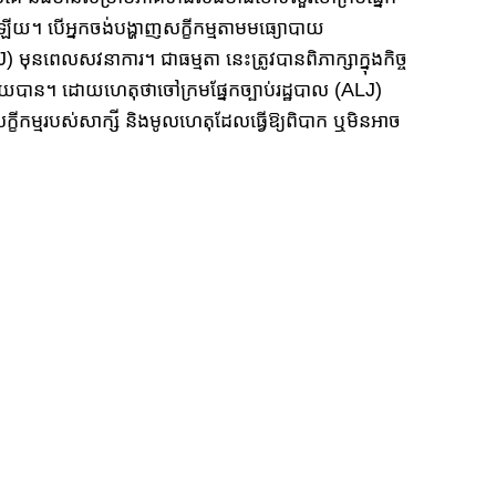
​មូល​​ឡើយ។ បើ​អ្នក​ចង់បង្ហាញសក្ខីកម្មតាមមធ្យោបាយ
ល​ (ALJ) មុនពេលសវនាការ។ ជាធម្មតា នេះត្រូវបានពិភាក្សា​ក្នុង​កិច្ច
ន។ ​ដោយ​​ហេតុថា​ចៅ​​ក្រម​​​ផ្នែក​​​ច្បាប់​​​រដ្ឋបាល​ (ALJ)
នៃ​សក្ខីកម្មរបស់សាក្សី និងមូលហេតុដែលធ្វើឱ្យពិបាក ​ឬមិនអាច