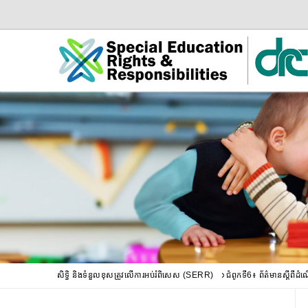
Skip
Skip
to
to
Main
sub
Content
navigation
សិទ្ធិ និងទំនួលខុសត្រូវលើការអប់រំពិសេស (SERR)