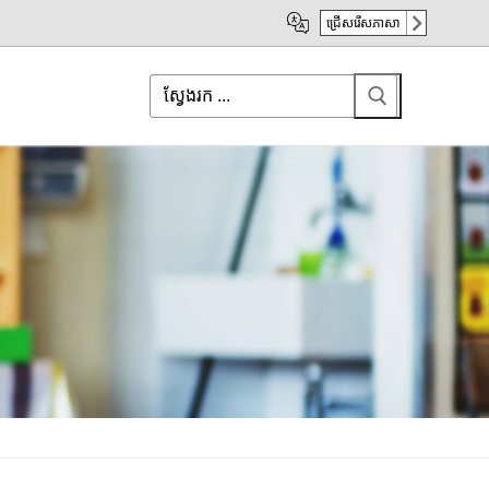
ជ្រើសរើសភាសា
Search
for: