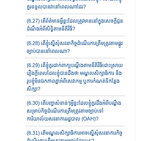
គួរទទួលបានវានៅពេលណាដែរ?
(6.27) តើព័ត៌មានអ្វីខ្លះដែលត្រូវ​មាននៅក្នុង​សេចក្តីជូន
ដំណឹង​អំពី​សិទ្ធិតាមនីតិវិធី?
(6.28) តើខ្ញុំស្នើសុំ​សវនាកិច្ចដំណើរការ​ត្រឹមត្រូវតាមផ្លូវ
ច្បាប់​បាននៅពេលណា?
(6.29) តើខ្ញុំគួរដាក់ពាក្បបណ្តឹងតាមនីតិវិធីដោះស្រាយ
រឿងក្តីពេ​លដែលខ្ញុំបានដឹងថា មណ្ឌល​សិក្សាធិការ​ និង
រូបខ្ញុំមិនឯកភា​ពគ្នាអំពីសេវាកម្ម ឬការកំណត់ទីកន្លែង
សិក្សា?
(6.30) តើបញ្ហាសំខាន់ៗអ្វីខ្លះដែលខ្ញុំគួរដឹងអំពីបណ្តឹង​
សម្រាប់កិច្ចដំណើរការត្រឹមត្រូវតាមច្បាប់​ទៅ​​
ការិយាល័យ​​សវនាការ​​រដ្ឋបា​ល (OAH)?
(6.31) តើមណ្ឌលសិក្សាធិការអាចស្នើសុំសវនាការកិច្ច
ដំណើរការ​ត្រឹមត្រូវតាមច្បាប់​​ដែរ​ឬទេ?