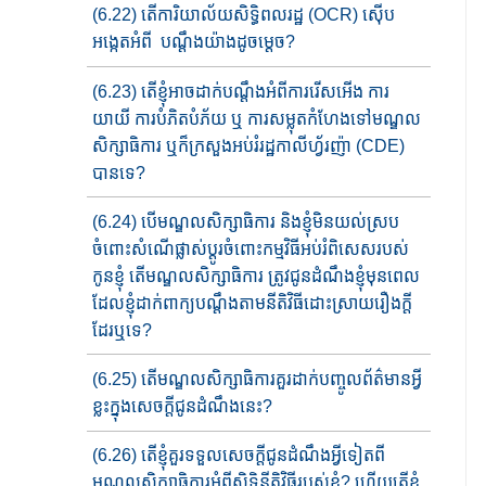
(6.22) តើការិយាល័យ​សិទ្ធិពលរដ្ឋ​ (OCR) ស៊ើប
អង្កេតអំពី ​បណ្តឹង​​​យ៉ាង​​ដូចម្តេច?
(6.23) តើខ្ញុំអាចដាក់​បណ្តឹង​អំពី​ការរើសអើង ការ
យាយី ការបំភិតបំភ័យ ឬ ការសម្លុត​កំហែង​ទៅ​មណ្ឌល​
សិក្សាធិការ ឬ​ក៏​ក្រសួងអប់រំរដ្ឋកាលីហ្វ័រញ៉ា (CDE)
បានទេ?
(6.24) បើមណ្ឌលសិក្សាធិការ និងខ្ញុំ​មិនយល់ស្រប​
ចំពោះ​សំណើ​ផ្លាស់ប្តូរ​ចំពោះ​កម្មវិធី​អប់រំពិសេស​របស់​
កូនខ្ញុំ តើមណ្ឌលសិក្សា​ធិការ​ ត្រូវជូន​ដំណឹង​​ខ្ញុំ​មុន​ពេល​
ដែល​ខ្ញុំដាក់​ពាក្យបណ្តឹង​តាម​នីតិវិធី​ដោះស្រាយ​រឿងក្តី
ដែរឬទេ?
(6.25) តើមណ្ឌលសិក្សាធិការ​គួរដាក់បញ្ចូលព័ត៌មានអ្វី
ខ្លះក្នុងសេចក្តីជូនដំណឹងនេះ?
(6.26) តើខ្ញុំ​​គួរទទួលសេចក្តីជូនដំណឹងអ្វីទៀតពី
មណ្ឌលសិក្សាធិការ​អំពីសិទ្ធិនីតិវិធីរបស់​ខ្ញុំ? ហើយ​តើ​ខ្ញុំ