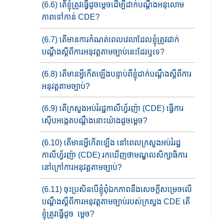
(6.6) តើខ្ញុំត្រូវធ្វើដូចម្តេចដើម្បីដាក់​បណ្តឹង​អនុលោម
ភាពទៅកាន់ CDE?
(6.7) តើមានការ​កំណត់ពេលវេលា​ដែលខ្ញុំត្រូវដាក់​
បណ្តឹងស្តីពីការអនុវត្តតាម​​ច្បាប់​នេះ​ដែរ​ឬ​ទេ​?
(6.8) តើមានអ្វីកើតឡើងបន្ទាប់ពីខ្ញុំដាក់​បណ្តឹង​​ស្តីពីការ
អនុវត្តតាមច្បាប់​​?
(6.9) តើក្រសួងអប់រំរដ្ឋកាលីហ្វ័រញ៉ា (CDE) ធ្វើការ
ស៊ើបអង្កេត​បណ្តឹងនោះ​​​យ៉ាង​​ដូចម្តេច?
(6.10) តើមានអ្វីកើតឡើង នៅពេល​ក្រសួងអប់រំរដ្ឋ
កាលីហ្វ័រញ៉ា (CDE) រកឃើញថាមណ្ឌល​សិក្សា​ធិការ​
នៅក្រៅ​ការ​អនុវត្តតាមច្បាប់​?
(6.11) ចុះ​ប្រសិន​បើ​ខ្ញុំ​ពុំ​ឯកភាព​​នឹង​សេចក្តី​សម្រេច​លើ​
បណ្តឹង​ស្តីពី​ការអនុវត្តតាមច្បាប់​របស់​ក្រសួង​ CDE តើ​
ខ្ញុំ​ត្រូវ​ធ្វើ​ដូ​ច ម្តេ​​ច​​​​?