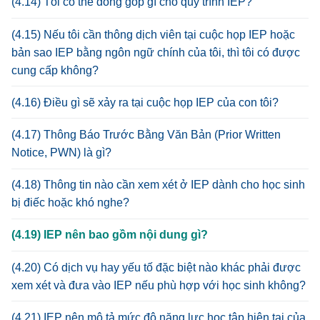
(4.14) Tôi có thể đóng góp gì cho quy trình IEP?
(4.15) Nếu tôi cần thông dịch viên tại cuộc họp IEP hoặc
bản sao IEP bằng ngôn ngữ chính của tôi, thì tôi có được
cung cấp không?
(4.16) Điều gì sẽ xảy ra tại cuộc họp IEP của con tôi?
(4.17) Thông Báo Trước Bằng Văn Bản (Prior Written
Notice, PWN) là gì?
(4.18) Thông tin nào cần xem xét ở IEP dành cho học sinh
bị điếc hoặc khó nghe?
(4.19) IEP nên bao gồm nội dung gì?
(4.20) Có dịch vụ hay yếu tố đặc biệt nào khác phải được
xem xét và đưa vào IEP nếu phù hợp với học sinh không?
(4.21) IEP nên mô tả mức độ năng lực học tập hiện tại của