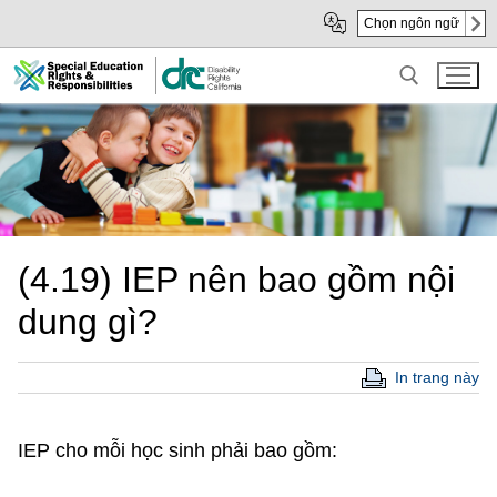
Skip
Skip
Chọn ngôn ngữ
to
to
Main
sub
Content
navigation
Search for:
(4.19) IEP nên bao gồm nội
dung gì?
In trang này
IEP cho mỗi học sinh phải bao gồm: