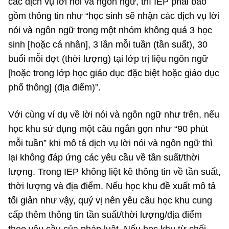
các dịch vụ lời nói và ngôn ngữ, thì IEP phải bao
gồm thông tin như “học sinh sẽ nhận các dịch vụ lời
nói và ngôn ngữ trong một nhóm không quá 3 học
sinh [hoặc cá nhân], 3 lần mỗi tuần (tần suất), 30
buổi mỗi đợt (thời lượng) tại lớp trị liệu ngôn ngữ
[hoặc trong lớp học giáo dục đặc biệt hoặc giáo dục
phổ thông] (địa điểm)”.
Với cùng ví dụ về lời nói và ngôn ngữ như trên, nếu
học khu sử dụng một câu ngắn gọn như “90 phút
mỗi tuần” khi mô tả dịch vụ lời nói và ngôn ngữ thì
lại không đáp ứng các yêu cầu về tần suất/thời
lượng. Trong IEP không liệt kê thông tin về tần suất,
thời lượng và địa điểm. Nếu học khu đề xuất mô tả
tối giản như vậy, quý vị nên yêu cầu học khu cung
cấp thêm thông tin tần suất/thời lượng/địa điểm