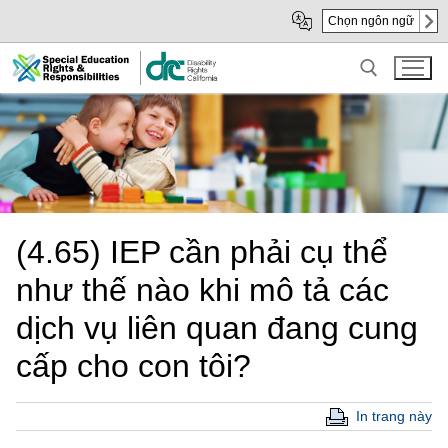
Skip
Skip
Chọn ngôn ngữ
to
to
Main
sub
Content
navigation
Search for:
(4.65) IEP cần phải cụ thể
như thế nào khi mô tả các
dịch vụ liên quan đang cung
cấp cho con tôi?
In trang này