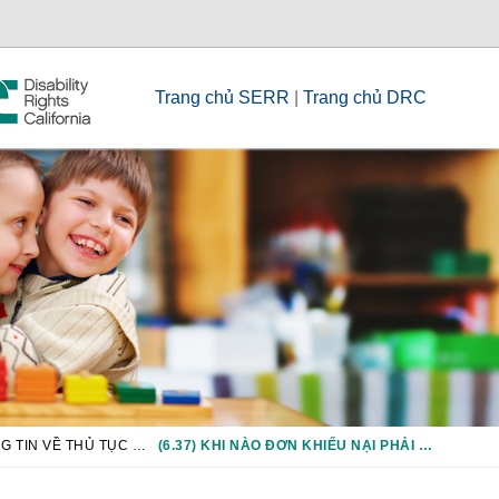
Trang chủ SERR
|
Trang chủ DRC
CHƯƠNG 6: THÔNG TIN VỀ THỦ TỤC PHÁP LÝ/TUÂN THỦ
(6.37) KHI NÀO ĐƠN KHIẾU NẠI PHẢI ĐƯỢC PHẢN HỒI?