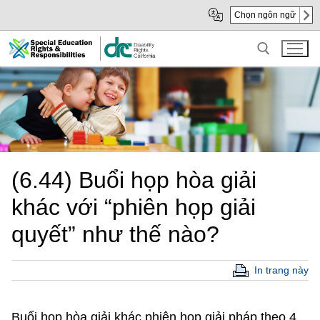
Skip
Skip
Chọn ngôn ngữ
to
to
Main
sub
Content
navigation
Search for:
(6.44) Buổi họp hòa giải
khác với “phiên họp giải
quyết” như thế nào?
In trang này
Buổi họp hòa giải khác phiên họp giải pháp theo 4